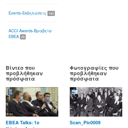
Events-Εκδηλώσεις
183
ACCI Awards-Βραβεία
ΕΒΕΑ
29
Βίντεο που
Φωτογραφίες που
προβλήθηκαν
προβλήθηκαν
πρόσφατα
πρόσφατα
8:24
ΕΒΕΑ Talks: 1ο
Scan_Pic0009