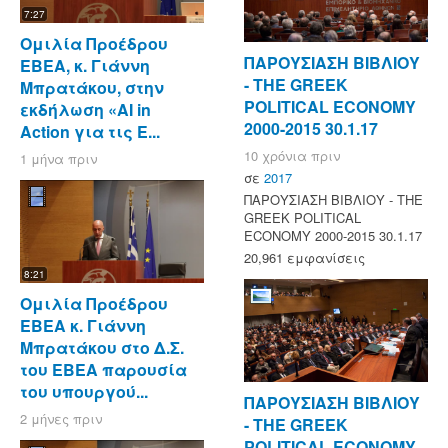
7:27
Ομιλία Προέδρου
ΠΑΡΟΥΣΙΑΣΗ ΒΙΒΛΙΟΥ
ΕΒΕΑ, κ. Γιάννη
- ΤΗΕ GREEK
Μπρατάκου, στην
POLITICAL ECONOMY
εκδήλωση «AI in
2000-2015 30.1.17
Action για τις Ε...
10 χρόνια πριν
1 μήνα πριν
σε
2017
ΠΑΡΟΥΣΙΑΣΗ ΒΙΒΛΙΟΥ - ΤΗΕ
GREEK POLITICAL
ECONOMY 2000-2015 30.1.17
20,961 εμφανίσεις
8:21
Ομιλία Προέδρου
ΕΒΕΑ κ. Γιάννη
Μπρατάκου στο Δ.Σ.
του ΕΒΕΑ παρουσία
του υπουργού...
ΠΑΡΟΥΣΙΑΣΗ ΒΙΒΛΙΟΥ
2 μήνες πριν
- ΤΗΕ GREEK
POLITICAL ECONOMY