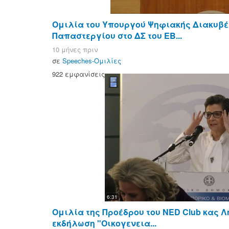
Ομιλία του Υπουργού Ψηφιακής Διακυβέ
Παπαστεργίου στο ΔΣ του ΕΒ...
10 μήνες πριν
σε
Speeches-Ομιλίες
922 εμφανίσεις
6:31
Ομιλία της Προέδρου του NED Club κας 
εκδήλωση "Οικογενεια...