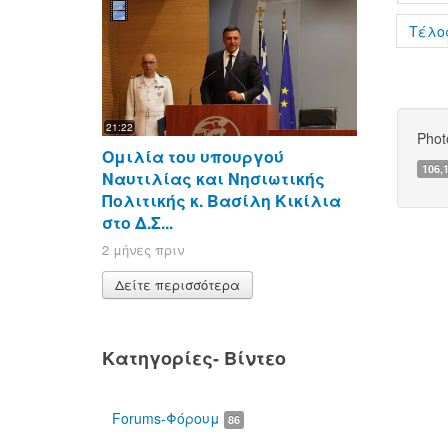
Τέλο
21:22
Phot
Ομιλία του υπουργού
106,
Ναυτιλίας και Νησιωτικής
Πολιτικής κ. Βασίλη Κικίλια
στο Δ.Σ...
2 μήνες πριν
Δείτε περισσότερα
Κατηγορίες- Βίντεο
Forums-Φόρουμ
86