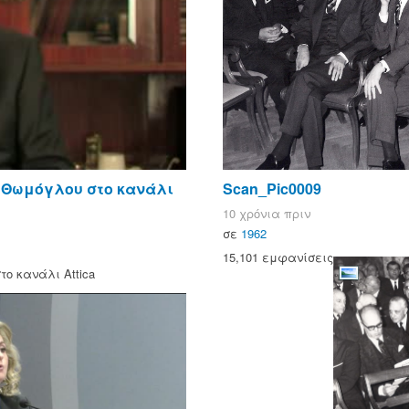
υ Θωμόγλου στο κανάλι
Scan_Pic0009
10 χρόνια πριν
σε
1962
15,101 εμφανίσεις
ο κανάλι Attica