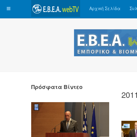
Αρχική Σελίδα
Συλ
Πρόσφατα Βίντεο
201