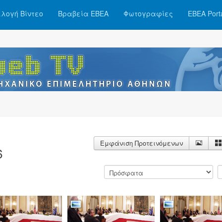
λογή Βίντεο
Βραβεία ΕΒΕΑ
Φωτογραφίες
ΕΒΕΑ Port
Εμφάνιση Προτεινόμενων
6