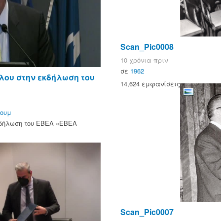
Scan_Pic0008
10 χρόνια πριν
σε
1962
λου στην εκδήλωση του
14,624 εμφανίσεις
ρουμ
κδήλωση του ΕΒΕΑ «ΕΒΕΑ
Scan_Pic0007