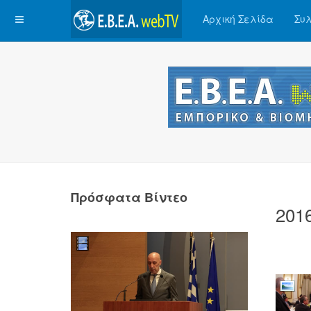
Αρχική Σελίδα
Συλ
Πρόσφατα Βίντεο
201