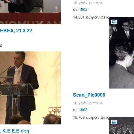
10 χρόνια πριν
σε
1962
14,881 εμφανίσεις
ΒΕΑ, 21.3.22
2
Scan_Pic0006
10 χρόνια πριν
σε
1962
15,769 εμφανίσεις
 Κ.Ε.Ε.Ε στη