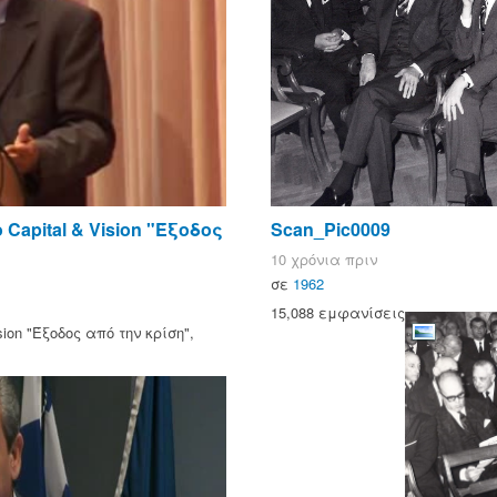
Capital & Vision "Έξοδος
Scan_Pic0009
10 χρόνια πριν
σε
1962
15,088 εμφανίσεις
sion "Έξοδος από την κρίση",