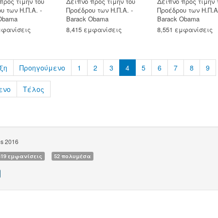
προς τιμήν του
Δείπνο προς τιμήν του
Δείπνο προς τιμήν 
υ των Η.Π.Α. -
Προέδρου των Η.Π.Α. -
Προέδρου των Η.Π.Α.
Obama
Barack Obama
Barack Obama
μφανίσεις
8,415 εμφανίσεις
8,551 εμφανίσεις
ξη
Προηγούμενο
1
2
3
4
5
6
7
8
9
ενο
Τέλος
os 2016
319 εμφανίσεις
52 πολυμέσα