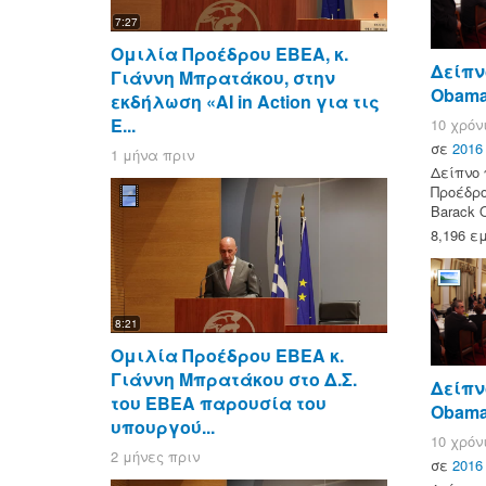
7:27
Ομιλία Προέδρου ΕΒΕΑ, κ.
Δείπνο
Γιάννη Μπρατάκου, στην
Obama
εκδήλωση «AI in Action για τις
Ε...
10 χρόν
σε
2016
1 μήνα πριν
Δείπνο 
Προέδρο
Barack 
8,196 ε
8:21
Ομιλία Προέδρου ΕΒΕΑ κ.
Γιάννη Μπρατάκου στο Δ.Σ.
Δείπνο
του ΕΒΕΑ παρουσία του
Obama
υπουργού...
10 χρόν
2 μήνες πριν
σε
2016