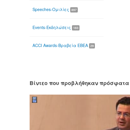
Speeches-Ομιλίες
897
Events-Εκδηλώσεις
183
ACCI Awards-Βραβεία ΕΒΕΑ
29
Βίντεο που προβλήθηκαν πρόσφατα