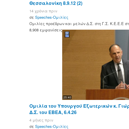
Θεσσαλονίκη 8.9.12 (2)
14 χρόνια πριν
σε
Speeches-Ομιλίες
Ομιλίες προέδρων και μελών Δ.Σ. στη Γ.Σ. Κ.Ε.Ε.Ε στ
8,908 εμφανίσεις
25:40
Ομιλία του Υπουργού Εξωτερικών κ. Γιώ
Δ.Σ. του ΕΒΕΑ, 6.4.26
4 μήνες πριν
σε
Speeches-Ομιλίες