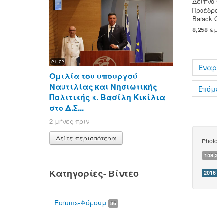
Δείπνο 
Προέδρο
Barack 
8,258 ε
21:22
Έναρ
Ομιλία του υπουργού
Ναυτιλίας και Νησιωτικής
Επόμ
Πολιτικής κ. Βασίλη Κικίλια
στο Δ.Σ...
2 μήνες πριν
Δείτε περισσότερα
Phot
149,
Κατηγορίες- Βίντεο
2016
Forums-Φόρουμ
86