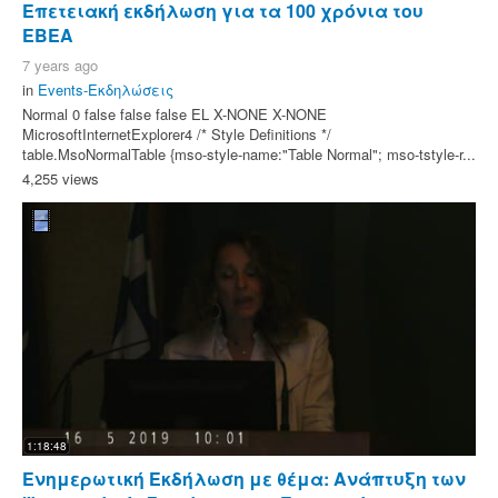
Επετειακή εκδήλωση για τα 100 χρόνια του
ΕΒΕΑ
7 years ago
in
Events-Εκδηλώσεις
Normal 0 false false false EL X-NONE X-NONE
MicrosoftInternetExplorer4 /* Style Definitions */
table.MsoNormalTable {mso-style-name:"Table Normal"; mso-tstyle-r...
4,255 views
1:18:48
Ενημερωτική Εκδήλωση με θέμα: Ανάπτυξη των