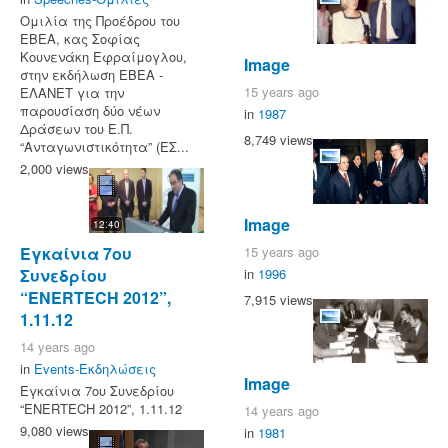
Ομιλία της Προέδρου του
ΕΒΕΑ, κας Σοφίας
Κουνενάκη Εφραίμογλου,
Image
στην εκδήλωση ΕΒΕΑ -
15 years ago
ΕΛΑΝΕΤ για την
παρουσίαση δύο νέων
in
1987
Δράσεων του Ε.Π.
8,749 views
“Ανταγωνιστικότητα” (ΕΣ...
2,000 views
Image
12:40
15 years ago
Εγκαίνια 7ου
in
1996
Συνεδρίου
“ENERTECH 2012”,
7,915 views
1.11.12
14 years ago
in
Events-Εκδηλώσεις
Image
Εγκαίνια 7ου Συνεδρίου
“ENERTECH 2012”, 1.11.12
14 years ago
9,080 views
in
1981