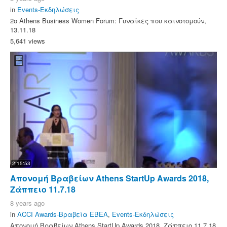
in
Events-Εκδηλώσεις
2o Athens Business Women Forum: Γυναίκες που καινοτομούν,
13.11.18
5,641 views
2:15:53
Απονομή Βραβείων Athens StartUp Awards 2018,
Ζάππειο 11.7.18
8 years ago
in
ACCI Awards-Βραβεία ΕΒΕΑ
,
Events-Εκδηλώσεις
Απονομή Βραβείων Athens StartUp Awards 2018, Ζάππειο 11.7.18