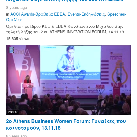
8 years ago
in
ACCI Awards-Βραβεία ΕΒΕΑ
,
Events-Εκδηλώσεις
,
Speeches-
Ομιλίες
Ομιλία προέδρου ΚΕΕ & ΕΒΕΑ Κωνσταντίνου Μίχαλου στην
τελετή λήξης του 2 ου ATHENS INNOVATION FORUM, 14.11.18
15,805 views
1:33:48
2o Athens Business Women Forum: Γυναίκες που
καινοτομούν, 13.11.18
8 years ago