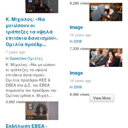
8,289 views
7:26
Κ. Μίχαλος: «Να
μειώσουν οι
Image
τράπεζες τα υψηλά
16 years ago
επιτόκια δανεισμού».
in
2008
Ομιλία προέδρ...
7,339 views
7 years ago
in
Speeches-Ομιλίες
Κ. Μίχαλος: «Να μειώσουν
οι τράπεζες τα υψηλά
Image
επιτόκια δανεισμού».
Ομιλία προέδρου ΚΕΕ &
16 years ago
ΕΒΕΑ στο Δ.Σ. του ΕΒΕΑ
in
2008
παρουσία του προέδρου του
8,986 views
Ομίλου Lyktos κ. Μιχάλ...
View More
3,992 views
15:00
Εκδήλωση ΕΒΕΑ -