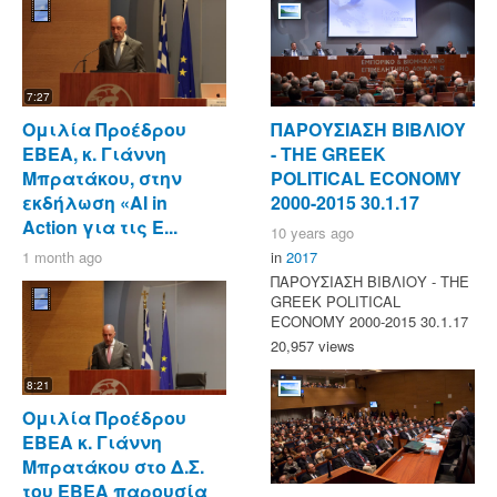
7:27
Ομιλία Προέδρου
ΠΑΡΟΥΣΙΑΣΗ ΒΙΒΛΙΟΥ
ΕΒΕΑ, κ. Γιάννη
- ΤΗΕ GREEK
Μπρατάκου, στην
POLITICAL ECONOMY
εκδήλωση «AI in
2000-2015 30.1.17
Action για τις Ε...
10 years ago
1 month ago
in
2017
ΠΑΡΟΥΣΙΑΣΗ ΒΙΒΛΙΟΥ - ΤΗΕ
GREEK POLITICAL
ECONOMY 2000-2015 30.1.17
20,957 views
8:21
Ομιλία Προέδρου
ΕΒΕΑ κ. Γιάννη
Μπρατάκου στο Δ.Σ.
του ΕΒΕΑ παρουσία