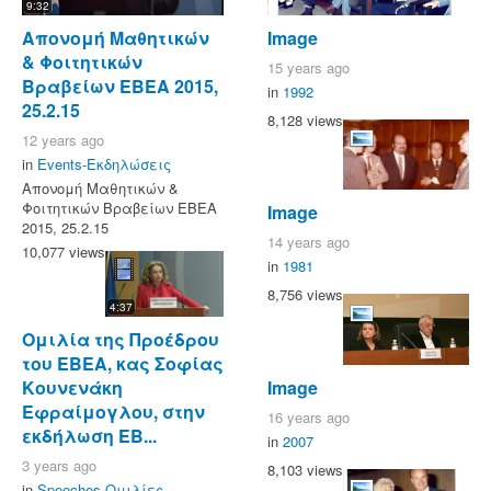
9:32
Απονομή Μαθητικών
Image
& Φοιτητικών
15 years ago
Βραβείων ΕΒΕΑ 2015,
in
1992
25.2.15
8,128 views
12 years ago
in
Events-Εκδηλώσεις
Απονομή Μαθητικών &
Φοιτητικών Βραβείων ΕΒΕΑ
Image
2015, 25.2.15
14 years ago
10,077 views
in
1981
8,756 views
4:37
Ομιλία της Προέδρου
του ΕΒΕΑ, κας Σοφίας
Image
Κουνενάκη
Εφραίμογλου, στην
16 years ago
εκδήλωση ΕΒ...
in
2007
3 years ago
8,103 views
in
Speeches-Ομιλίες