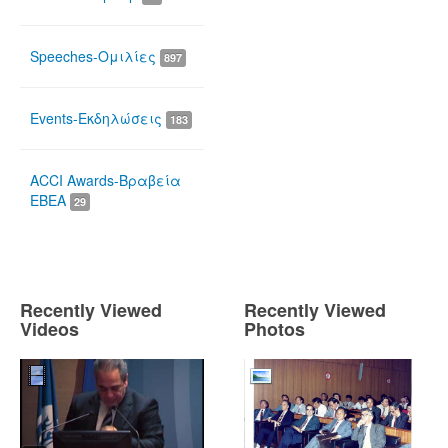
Speeches-Ομιλίες
897
Events-Εκδηλώσεις
183
ACCI Awards-Βραβεία
ΕΒΕΑ
29
Recently Viewed
Recently Viewed
Videos
Photos