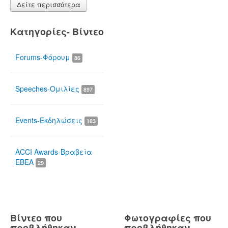
Δείτε περισσότερα
Κατηγορίες- Βίντεο
Forums-Φόρουμ
86
Speeches-Ομιλίες
897
Events-Εκδηλώσεις
183
ACCI Awards-Βραβεία
ΕΒΕΑ
29
Βίντεο που
Φωτογραφίες που
προβλήθηκαν
προβλήθηκαν