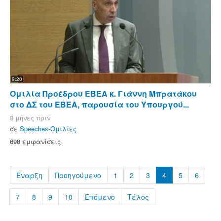
9:20
Ομιλία Προέδρου ΕΒΕΑ κ. Γιάννη Μπρατάκου
στο ΔΣ του ΕΒΕΑ, παρουσία του Υπουργού...
8 μήνες πριν
σε
Speeches-Ομιλίες
698 εμφανίσεις
Έναρξη
Προηγούμενο
1
2
3
4
5
6
7
8
9
10
Επόμενο
Τέλος