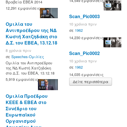
14,549 εμφανίσεις
Βραβεία ΕΒΕΑ 2014
12,291 εμφανίσεις
Scan_Pic0003
26:39
Ομιλία του
10 χρόνια πριν
Αντιπροέδρου της ΝΔ
σε
1962
Κωστή Χατζηδάκη στο
14,230 εμφανίσεις
Δ.Σ. του ΕΒΕΑ, 13.12.18
8 χρόνια πριν
Scan_Pic0002
σε
Speeches-Ομιλίες
10 χρόνια πριν
Ομιλία του Αντιπροέδρου
σε
1962
της ΝΔ Κωστή Χατζηδάκη
στο Δ.Σ. του ΕΒΕΑ, 13.12.18
14,035 εμφανίσεις
5,919 εμφανίσεις
Δείτε περισσότερα
5:33
Ομιλία Προέδρου
ΚΕΕΕ & ΕΒΕΑ στο
Συνέδριο του
Ευρωπαϊκού
Οργανισμού