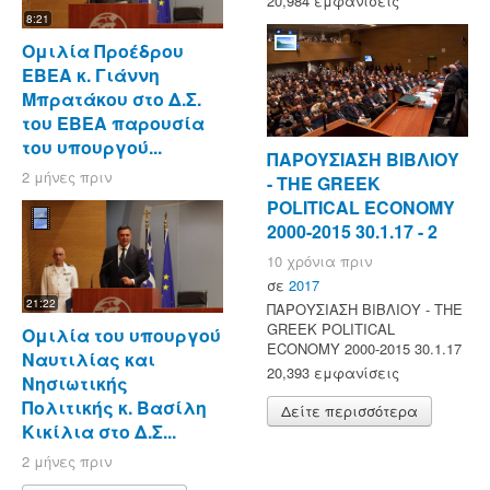
20,984 εμφανίσεις
8:21
Ομιλία Προέδρου
ΕΒΕΑ κ. Γιάννη
Μπρατάκου στο Δ.Σ.
του ΕΒΕΑ παρουσία
του υπουργού...
ΠΑΡΟΥΣΙΑΣΗ ΒΙΒΛΙΟΥ
2 μήνες πριν
- ΤΗΕ GREEK
POLITICAL ECONOMY
2000-2015 30.1.17 - 2
10 χρόνια πριν
σε
2017
21:22
ΠΑΡΟΥΣΙΑΣΗ ΒΙΒΛΙΟΥ - ΤΗΕ
GREEK POLITICAL
Ομιλία του υπουργού
ECONOMY 2000-2015 30.1.17
Ναυτιλίας και
20,393 εμφανίσεις
Νησιωτικής
Πολιτικής κ. Βασίλη
Δείτε περισσότερα
Κικίλια στο Δ.Σ...
2 μήνες πριν