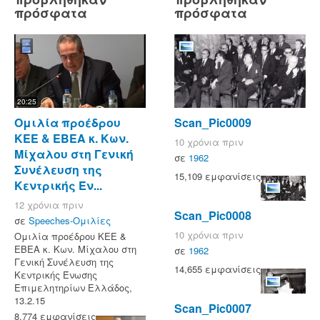
πρόσφατα
πρόσφατα
20:25
Ομιλία προέδρου
Scan_Pic0009
ΚΕΕ & ΕΒΕΑ κ. Κων.
10 χρόνια πριν
Μίχαλου στη Γενική
σε
1962
Συνέλευση της
15,109 εμφανίσεις
Κεντρικής Έν...
12 χρόνια πριν
Scan_Pic0008
σε
Speeches-Ομιλίες
10 χρόνια πριν
Ομιλία προέδρου ΚΕΕ &
ΕΒΕΑ κ. Κων. Μίχαλου στη
σε
1962
Γενική Συνέλευση της
14,655 εμφανίσεις
Κεντρικής Ένωσης
Επιμελητηρίων Ελλάδος,
13.2.15
Scan_Pic0007
8,774 εμφανίσεις