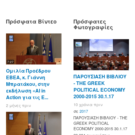
Πρόσφατα Βίντεο
Πρόσφατες
Φωτογραφίες
7:27
Ομιλία Προέδρου
ΠΑΡΟΥΣΙΑΣΗ ΒΙΒΛΙΟΥ
ΕΒΕΑ, κ. Γιάννη
- ΤΗΕ GREEK
Μπρατάκου, στην
POLITICAL ECONOMY
εκδήλωση «AI in
2000-2015 30.1.17
Action για τις Ε...
10 χρόνια πριν
2 μήνες πριν
σε
2017
ΠΑΡΟΥΣΙΑΣΗ ΒΙΒΛΙΟΥ - ΤΗΕ
GREEK POLITICAL
ECONOMY 2000-2015 30.1.17