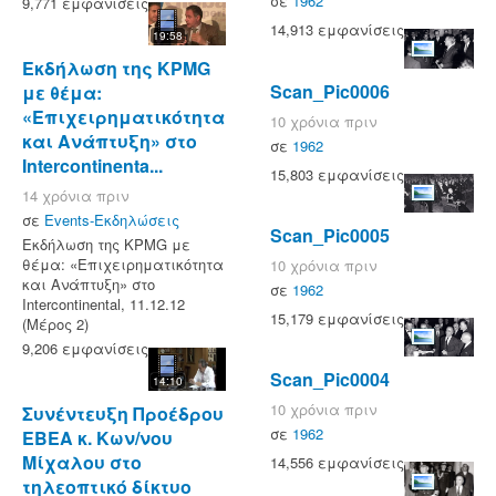
σε
1962
9,771 εμφανίσεις
14,913 εμφανίσεις
19:58
Εκδήλωση της KPMG
Scan_Pic0006
με θέμα:
«Επιχειρηματικότητα
10 χρόνια πριν
και Ανάπτυξη» στο
σε
1962
Intercontinenta...
15,803 εμφανίσεις
14 χρόνια πριν
σε
Events-Εκδηλώσεις
Scan_Pic0005
Εκδήλωση της KPMG με
θέμα: «Επιχειρηματικότητα
10 χρόνια πριν
και Ανάπτυξη» στο
σε
1962
Intercontinental, 11.12.12
15,179 εμφανίσεις
(Μέρος 2)
9,206 εμφανίσεις
Scan_Pic0004
14:10
10 χρόνια πριν
Συνέντευξη Προέδρου
σε
1962
ΕΒΕΑ κ. Κων/νου
Μίχαλου στο
14,556 εμφανίσεις
τηλεοπτικό δίκτυο