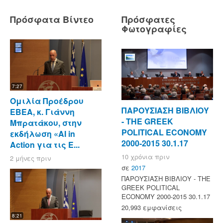
Πρόσφατα Βίντεο
Πρόσφατες
Φωτογραφίες
7:27
Ομιλία Προέδρου
ΠΑΡΟΥΣΙΑΣΗ ΒΙΒΛΙΟΥ
ΕΒΕΑ, κ. Γιάννη
- ΤΗΕ GREEK
Μπρατάκου, στην
POLITICAL ECONOMY
εκδήλωση «AI in
2000-2015 30.1.17
Action για τις Ε...
10 χρόνια πριν
2 μήνες πριν
σε
2017
ΠΑΡΟΥΣΙΑΣΗ ΒΙΒΛΙΟΥ - ΤΗΕ
GREEK POLITICAL
ECONOMY 2000-2015 30.1.17
20,993 εμφανίσεις
8:21