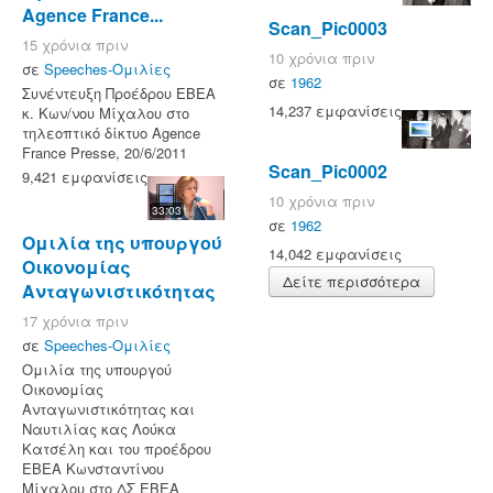
Agence France...
Scan_Pic0003
15 χρόνια πριν
10 χρόνια πριν
σε
Speeches-Ομιλίες
σε
1962
Συνέντευξη Προέδρου ΕΒΕΑ
14,237 εμφανίσεις
κ. Κων/νου Μίχαλου στο
τηλεοπτικό δίκτυο Agence
France Presse, 20/6/2011
Scan_Pic0002
9,421 εμφανίσεις
10 χρόνια πριν
33:03
σε
1962
Ομιλία της υπουργού
14,042 εμφανίσεις
Οικονομίας
Δείτε περισσότερα
Ανταγωνιστικότητας
17 χρόνια πριν
σε
Speeches-Ομιλίες
Ομιλία της υπουργού
Οικονομίας
Ανταγωνιστικότητας και
Ναυτιλίας κας Λούκα
Κατσέλη και του προέδρου
ΕΒΕΑ Κωνσταντίνου
Μίχαλου στο ΔΣ ΕΒΕΑ