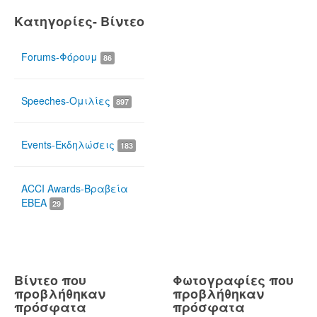
Κατηγορίες- Βίντεο
Forums-Φόρουμ
86
Speeches-Ομιλίες
897
Events-Εκδηλώσεις
183
ACCI Awards-Βραβεία
ΕΒΕΑ
29
Βίντεο που
Φωτογραφίες που
προβλήθηκαν
προβλήθηκαν
πρόσφατα
πρόσφατα