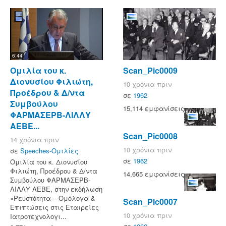
6:44
Ομιλία του κ.
Scan_Pic0009
Διονυσίου Φιλιώτη,
10 χρόνια πριν
Προέδρου & Δ/ντα
σε
1962
Συμβούλου
15,114 εμφανίσεις
ΦΑΡΜΑΣΕΡΒ-ΛΙΛΛΥ
ΑΕΒΕ...
Scan_Pic0008
14 χρόνια πριν
10 χρόνια πριν
σε
Speeches-Ομιλίες
σε
1962
Ομιλία του κ. Διονυσίου
Φιλιώτη, Προέδρου & Δ/ντα
14,665 εμφανίσεις
Συμβούλου ΦΑΡΜΑΣΕΡΒ-
ΛΙΛΛΥ ΑΕΒΕ, στην εκδήλωση
«Ρευστότητα – Ομόλογα &
Scan_Pic0007
Επιπτώσεις στις Εταιρείες
10 χρόνια πριν
Ιατροτεχνολογι...