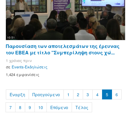
10:51
Παρουσίαση των αποτελεσμάτων της έρευνας
του ΕΒΕΑ με τίτλο "Συμπερίληψη στους χώ...
1 χρόνος πριν
σε
Events-Εκδηλώσεις
1,424 εμφανίσεις
Έναρξη
Προηγούμενο
1
2
3
4
5
6
7
8
9
10
Επόμενο
Τέλος