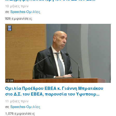
10 μήνες πριν
σε
Speeches-Ομιλίες
926 εμφανίσεις
12:38
Ομιλία Προέδρου ΕΒΕΑ κ. Γιάννη Μπρατάκου
στο Δ.Σ. του ΕΒΕΑ, παρουσία του Υφυπουρ...
11 μήνες πριν
σε
Speeches-Ομιλίες
1,076 εμφανίσεις