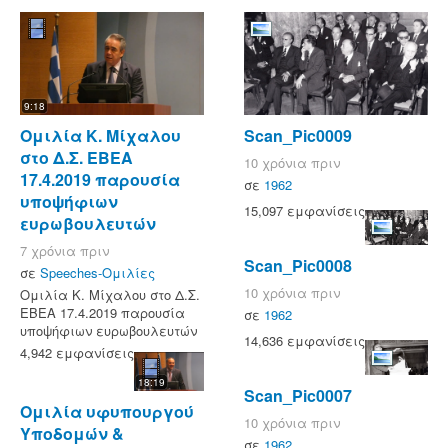
9:18
Ομιλία Κ. Μίχαλου
Scan_Pic0009
στο Δ.Σ. ΕΒΕΑ
10 χρόνια πριν
17.4.2019 παρουσία
σε
1962
υποψήφιων
15,097 εμφανίσεις
ευρωβουλευτών
7 χρόνια πριν
Scan_Pic0008
σε
Speeches-Ομιλίες
10 χρόνια πριν
Ομιλία Κ. Μίχαλου στο Δ.Σ.
ΕΒΕΑ 17.4.2019 παρουσία
σε
1962
υποψήφιων ευρωβουλευτών
14,636 εμφανίσεις
4,942 εμφανίσεις
18:19
Scan_Pic0007
Ομιλία υφυπουργού
10 χρόνια πριν
Υποδομών &
σε
1962