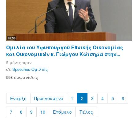
18:56
Ομιλία του Υφυπουργού Εθνικής Οικονομίας
και Οικονομικών κ. Γιώργου Κώτσηρα στην...
5 μήνες πριν
σε
Speeches-Ομιλίες
598 εμφανίσεις
Έναρξη
Προηγούμενο
1
2
3
4
5
6
7
8
9
10
Επόμενο
Τέλος