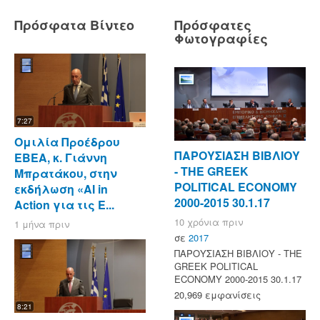
Πρόσφατα Βίντεο
Πρόσφατες
Φωτογραφίες
7:27
Ομιλία Προέδρου
ΠΑΡΟΥΣΙΑΣΗ ΒΙΒΛΙΟΥ
ΕΒΕΑ, κ. Γιάννη
- ΤΗΕ GREEK
Μπρατάκου, στην
POLITICAL ECONOMY
εκδήλωση «AI in
2000-2015 30.1.17
Action για τις Ε...
10 χρόνια πριν
1 μήνα πριν
σε
2017
ΠΑΡΟΥΣΙΑΣΗ ΒΙΒΛΙΟΥ - ΤΗΕ
GREEK POLITICAL
ECONOMY 2000-2015 30.1.17
20,969 εμφανίσεις
8:21