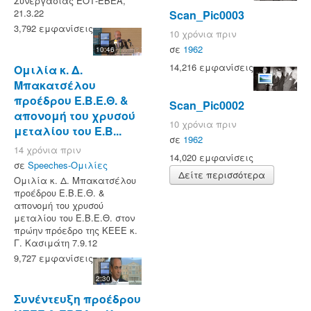
Συνεργασίας ΕΟΤ-ΕΒΕΑ,
21.3.22
Scan_Pic0003
3,792 εμφανίσεις
10 χρόνια πριν
σε
1962
10:46
14,216 εμφανίσεις
Ομιλία κ. Δ.
Μπακατσέλου
προέδρου Ε.Β.Ε.Θ. &
Scan_Pic0002
απονομή του χρυσού
10 χρόνια πριν
μεταλίου του Ε.Β...
σε
1962
14 χρόνια πριν
14,020 εμφανίσεις
σε
Speeches-Ομιλίες
Δείτε περισσότερα
Ομιλία κ. Δ. Μπακατσέλου
προέδρου Ε.Β.Ε.Θ. &
απονομή του χρυσού
μεταλίου του Ε.Β.Ε.Θ. στον
πρώην πρόεδρο της ΚΕΕΕ κ.
Γ. Κασιμάτη 7.9.12
9,727 εμφανίσεις
2:30
Συνέντευξη προέδρου