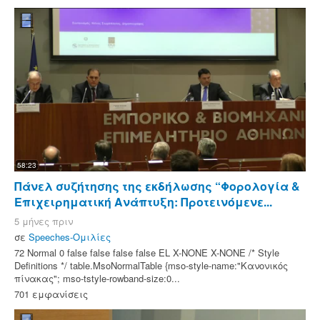
58:23
Πάνελ συζήτησης της εκδήλωσης “Φορολογία &
Επιχειρηματική Ανάπτυξη: Προτεινόμενε...
5 μήνες πριν
σε
Speeches-Ομιλίες
72 Normal 0 false false false false EL X-NONE X-NONE /* Style
Definitions */ table.MsoNormalTable {mso-style-name:"Κανονικός
πίνακας"; mso-tstyle-rowband-size:0...
701 εμφανίσεις