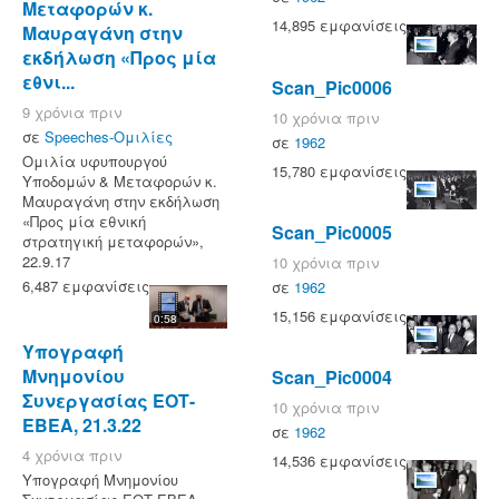
Μεταφορών κ.
14,895 εμφανίσεις
Μαυραγάνη στην
εκδήλωση «Προς μία
εθνι...
Scan_Pic0006
9 χρόνια πριν
10 χρόνια πριν
σε
Speeches-Ομιλίες
σε
1962
Ομιλία υφυπουργού
15,780 εμφανίσεις
Υποδομών & Μεταφορών κ.
Μαυραγάνη στην εκδήλωση
«Προς μία εθνική
Scan_Pic0005
στρατηγική μεταφορών»,
22.9.17
10 χρόνια πριν
6,487 εμφανίσεις
σε
1962
15,156 εμφανίσεις
0:58
Υπογραφή
Μνημονίου
Scan_Pic0004
Συνεργασίας ΕΟΤ-
10 χρόνια πριν
ΕΒΕΑ, 21.3.22
σε
1962
4 χρόνια πριν
14,536 εμφανίσεις
Υπογραφή Μνημονίου