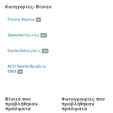
Κατηγορίες- Βίντεο
Forums-Φόρουμ
86
Speeches-Ομιλίες
897
Events-Εκδηλώσεις
183
ACCI Awards-Βραβεία
ΕΒΕΑ
29
Βίντεο που
Φωτογραφίες που
προβλήθηκαν
προβλήθηκαν
πρόσφατα
πρόσφατα