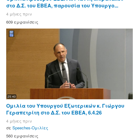
στο Δ.Σ. του ΕΒΕΑ, παρουσία του Υπουργο...
4 μήνες πριν
609 εμφανίσεις
25:40
Ομιλία του Υπουργού Εξωτερικών κ. Γιώργου
Γεραπετρίτη στο Δ.Σ. του ΕΒΕΑ, 6.4.26
4 μήνες πριν
σε
Speeches-Ομιλίες
560 εμφανίσεις