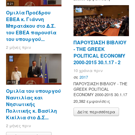
8:21
Ομιλία Προέδρου
ΕΒΕΑ κ. Γιάννη
Μπρατάκου στο Δ.Σ.
του ΕΒΕΑ παρουσία
του υπουργού...
ΠΑΡΟΥΣΙΑΣΗ ΒΙΒΛΙΟΥ
2 μήνες πριν
- ΤΗΕ GREEK
POLITICAL ECONOMY
2000-2015 30.1.17 - 2
10 χρόνια πριν
σε
2017
21:22
ΠΑΡΟΥΣΙΑΣΗ ΒΙΒΛΙΟΥ - ΤΗΕ
GREEK POLITICAL
Ομιλία του υπουργού
ECONOMY 2000-2015 30.1.17
Ναυτιλίας και
20,382 εμφανίσεις
Νησιωτικής
Πολιτικής κ. Βασίλη
Δείτε περισσότερα
Κικίλια στο Δ.Σ...
2 μήνες πριν