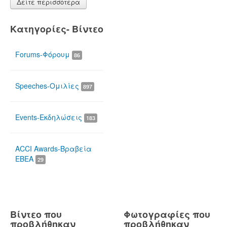
Δείτε περισσότερα
Κατηγορίες- Βίντεο
Forums-Φόρουμ
86
Speeches-Ομιλίες
897
Events-Εκδηλώσεις
183
ACCI Awards-Βραβεία
ΕΒΕΑ
29
Βίντεο που
Φωτογραφίες που
προβλήθηκαν
προβλήθηκαν