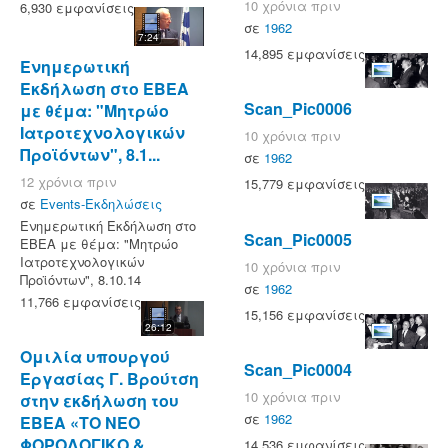
10 χρόνια πριν
6,930 εμφανίσεις
σε
1962
7:24
14,895 εμφανίσεις
Ενημερωτική
Εκδήλωση στο ΕΒΕΑ
Scan_Pic0006
με θέμα: "Μητρώο
Ιατροτεχνολογικών
10 χρόνια πριν
Προϊόντων", 8.1...
σε
1962
12 χρόνια πριν
15,779 εμφανίσεις
σε
Events-Εκδηλώσεις
Ενημερωτική Εκδήλωση στο
Scan_Pic0005
ΕΒΕΑ με θέμα: "Μητρώο
Ιατροτεχνολογικών
10 χρόνια πριν
Προϊόντων", 8.10.14
σε
1962
11,766 εμφανίσεις
15,156 εμφανίσεις
26:12
Ομιλία υπουργού
Scan_Pic0004
Εργασίας Γ. Βρούτση
10 χρόνια πριν
στην εκδήλωση του
σε
1962
ΕΒΕΑ «ΤΟ ΝΕΟ
ΦΟΡΟΛΟΓΙΚΟ &...
14,536 εμφανίσεις