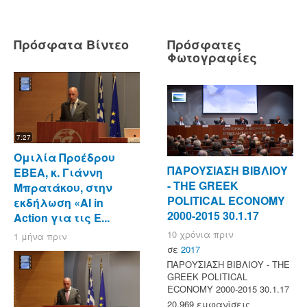
Πρόσφατα Βίντεο
Πρόσφατες
Φωτογραφίες
7:27
Ομιλία Προέδρου
ΠΑΡΟΥΣΙΑΣΗ ΒΙΒΛΙΟΥ
ΕΒΕΑ, κ. Γιάννη
- ΤΗΕ GREEK
Μπρατάκου, στην
POLITICAL ECONOMY
εκδήλωση «AI in
2000-2015 30.1.17
Action για τις Ε...
10 χρόνια πριν
1 μήνα πριν
σε
2017
ΠΑΡΟΥΣΙΑΣΗ ΒΙΒΛΙΟΥ - ΤΗΕ
GREEK POLITICAL
ECONOMY 2000-2015 30.1.17
20,969 εμφανίσεις