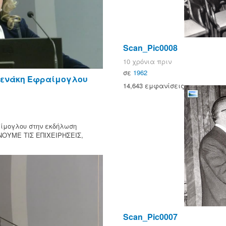
Scan_Pic0008
10 χρόνια πριν
σε
1962
νενάκη Εφραίμογλου
14,643 εμφανίσεις
ίμογλου στην εκδήλωση
ΟΥΜΕ ΤΙΣ ΕΠΙΧΕΙΡΗΣΕΙΣ,
Scan_Pic0007