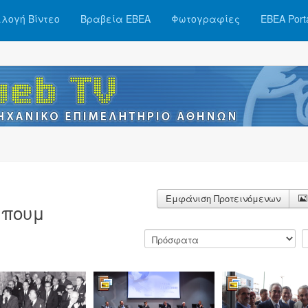
λογή Βίντεο
Βραβεία ΕΒΕΑ
Φωτογραφίες
ΕΒΕΑ Port
Εμφάνιση Προτεινόμενων
πουμ