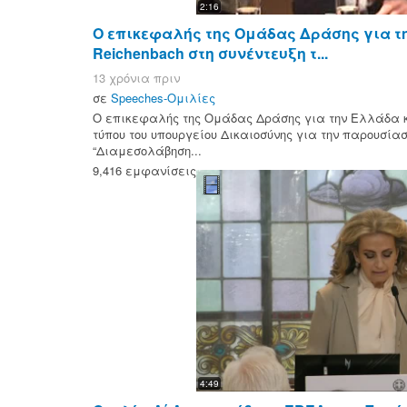
2:16
Ο επικεφαλής της Ομάδας Δράσης για τη
Reichenbach στη συνέντευξη τ...
13 χρόνια πριν
σε
Speeches-Ομιλίες
Ο επικεφαλής της Ομάδας Δράσης για την Ελλάδα κ. 
τύπου του υπουργείου Δικαιοσύνης για την παρουσίασ
“Διαμεσολάβηση...
9,416 εμφανίσεις
4:49