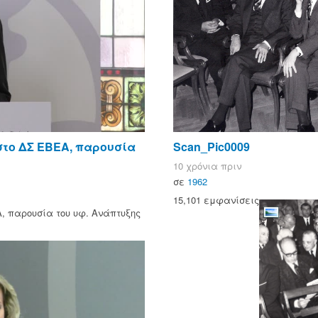
στο ΔΣ ΕΒΕΑ, παρουσία
Scan_Pic0009
10 χρόνια πριν
σε
1962
15,101 εμφανίσεις
, παρουσία του υφ. Ανάπτυξης