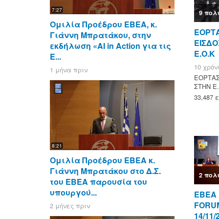
7:27
9 πολ
Ομιλία Προέδρου ΕΒΕΑ, κ.
ΕΟΡΤ
Γιάννη Μπρατάκου, στην
ΕΙΣΔΟ
εκδήλωση «AI in Action για τις
Ε.Ο.Κ
Ε...
10 χρόν
1 μήνα πριν
ΕΟΡΤΑΣ
ΣΤΗΝ Ε
33,487 
8:21
Ομιλία Προέδρου ΕΒΕΑ κ.
Γιάννη Μπρατάκου στο Δ.Σ.
2 πολ
του ΕΒΕΑ παρουσία του
υπουργού...
ΕΒΕΑ
FORUM
2 μήνες πριν
14/11/