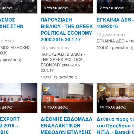
υμέσα
3 πολυμέσα
2 πολυμέσα
ΑΣΜΟΣ
ΠΑΡΟΥΣΙΑΣΗ
ΕΓΚΑΙΝΙΑ ΔΕΘ 
ΧΗΣ ΣΤΗΝ
ΒΙΒΛΙΟΥ - ΤΗΕ GREEK
10/9/2016
POLITICAL ECONOMY
10 χρόνια πριν
2000-2015 30.1.17
ια πριν
ΕΓΚΑΙΝΙΑ ΔΕΘ – 10/
ΜΟΣ ΕΙΣΔΟΧΗΣ
10 χρόνια πριν
22,610 εμφανίσεις
.Ο.Κ
ΠΑΡΟΥΣΙΑΣΗ ΒΙΒΛΙΟΥ -
εμφανίσεις
ΤΗΕ GREEK POLITICAL
ECONOMY 2000-2015
30.1.17
15,520 εμφανίσεις
υμέσα
4 πολυμέσα
44 πολυμέσα
 EXPORT
ΔΙΕΘΝΗΣ ΕΒΔΟΜΑΔΑ
Δείπνο προς τ
 2016 –
ΕΝΑΛΛΑΚΤΙΚΩΝ
του Προέδρου 
2016
ΜΕΘΟΔΩΝ ΕΠΙΛΥΣΗΣ
Η.Π.Α. - Barack