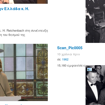
ν Ελλάδα κ. H.
H. Reichenbach στη συνέντευξη
η του θεσμού της
Scan_Pic0005
10 χρόνια πριν
σε
1962
15,160 εμφανίσεις