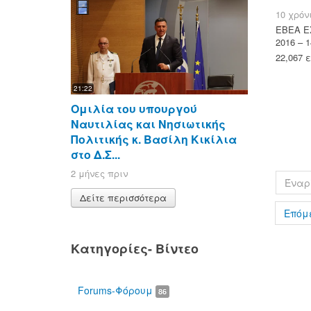
10 χρόν
ΕΒΕΑ 
2016 – 1
22,067 
21:22
Ομιλία του υπουργού
Ναυτιλίας και Νησιωτικής
Πολιτικής κ. Βασίλη Κικίλια
στο Δ.Σ...
2 μήνες πριν
Έναρ
Δείτε περισσότερα
Επόμ
Κατηγορίες- Βίντεο
Forums-Φόρουμ
86