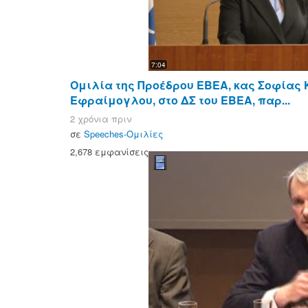
7:04
Ομιλία της Προέδρου ΕΒΕΑ, κας Σοφίας
Εφραίμογλου, στο ΔΣ του ΕΒΕΑ, παρ...
2 χρόνια πριν
σε
Speeches-Ομιλίες
2,678 εμφανίσεις