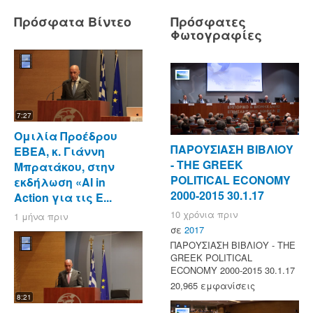
Πρόσφατα Βίντεο
Πρόσφατες
Φωτογραφίες
7:27
Ομιλία Προέδρου
ΠΑΡΟΥΣΙΑΣΗ ΒΙΒΛΙΟΥ
ΕΒΕΑ, κ. Γιάννη
- ΤΗΕ GREEK
Μπρατάκου, στην
POLITICAL ECONOMY
εκδήλωση «AI in
2000-2015 30.1.17
Action για τις Ε...
10 χρόνια πριν
1 μήνα πριν
σε
2017
ΠΑΡΟΥΣΙΑΣΗ ΒΙΒΛΙΟΥ - ΤΗΕ
GREEK POLITICAL
ECONOMY 2000-2015 30.1.17
20,965 εμφανίσεις
8:21