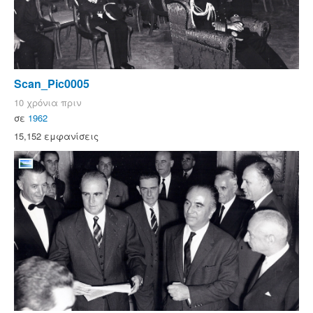
Scan_Pic0005
10 χρόνια πριν
σε
1962
15,152 εμφανίσεις