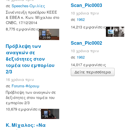
Scan_Pic0003
σε
Speeches-Ομιλίες
Συνέντευξη προέδρου KEEE
10 χρόνια πριν
& ΕΒΕΑ κ. Κων. Μίχαλου στο
σε
1962
CNBC, 17/12/2014
14,213 εμφανίσεις
8,775 εμφανίσεις
1:20:00
Scan_Pic0002
Πρόβλεψη των
10 χρόνια πριν
αναγκών σε
σε
1962
δεξιότητες στον
τομέα του εμπορίου
14,017 εμφανίσεις
2/3
Δείτε περισσότερα
16 χρόνια πριν
σε
Forums-Φόρουμ
Πρόβλεψη των αναγκών σε
δεξιότητες στον τομέα του
εμπορίου 2/3
10,679 εμφανίσεις
7:26
Κ. Μίχαλος: «Να