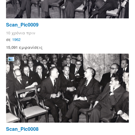
Scan_Pic0009
10 χρόνια πριν
σε
1962
15,091 εμφανίσεις
Scan_Pic0008