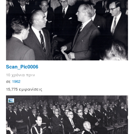
Scan_Pic0006
10 χρόνια πριν
σε
1962
15,775 εμφανίσεις