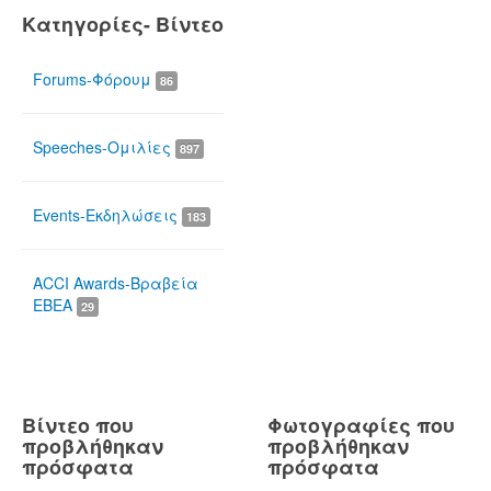
Κατηγορίες- Βίντεο
Forums-Φόρουμ
86
Speeches-Ομιλίες
897
Events-Εκδηλώσεις
183
ACCI Awards-Βραβεία
ΕΒΕΑ
29
Βίντεο που
Φωτογραφίες που
προβλήθηκαν
προβλήθηκαν
πρόσφατα
πρόσφατα