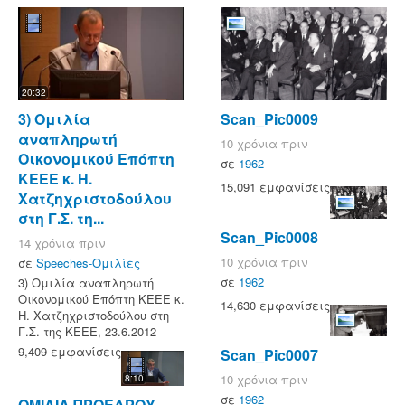
20:32
3) Ομιλία
Scan_Pic0009
αναπληρωτή
10 χρόνια πριν
Οικονομικού Επόπτη
σε
1962
ΚΕΕΕ κ. Η.
15,091 εμφανίσεις
Χατζηχριστοδούλου
στη Γ.Σ. τη...
Scan_Pic0008
14 χρόνια πριν
10 χρόνια πριν
σε
Speeches-Ομιλίες
σε
1962
3) Ομιλία αναπληρωτή
Οικονομικού Επόπτη ΚΕΕΕ κ.
14,630 εμφανίσεις
Η. Χατζηχριστοδούλου στη
Γ.Σ. της ΚΕΕΕ, 23.6.2012
9,409 εμφανίσεις
Scan_Pic0007
10 χρόνια πριν
8:10
σε
1962
ΟΜΙΛΙΑ ΠΡΟΕΔΡΟΥ