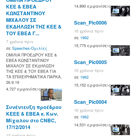
14,890 εμφανίσεις
ΚΕΕ & ΕΒΕΑ
ΚΩΝΣΤΑΝΤΙΝΟΥ
ΜΙΧΑΛΟΥ ΣΕ
Scan_Pic0006
ΕΚΔΗΛΩΣΗ ΤΗΣ ΚΕΕ &
10 χρόνια πριν
ΤΟΥ ΕΒΕΑ Γ...
σε
1962
7 χρόνια πριν
15,775 εμφανίσεις
σε
Speeches-Ομιλίες
ΟΜΙΛΙΑ ΠΡΟΕΔΡΟΥ ΚΕΕ &
ΕΒΕΑ ΚΩΝΣΤΑΝΤΙΝΟΥ
Scan_Pic0005
ΜΙΧΑΛΟΥ ΣΕ ΕΚΔΗΛΩΣΗ
10 χρόνια πριν
ΤΗΣ ΚΕΕ & ΤΟΥ ΕΒΕΑ ΓΙΑ
ΤΑ ΕΠΙΧΕΙΡΗΜΑΤΙΚΑ ΠΑΡΚΑ,
σε
1962
26.9.19
15,152 εμφανίσεις
4,727 εμφανίσεις
2:30
Scan_Pic0004
Συνέντευξη προέδρου
10 χρόνια πριν
KEEE & ΕΒΕΑ κ. Κων.
σε
1962
Μίχαλου στο CNBC,
14,531 εμφανίσεις
17/12/2014
12 χρόνια πριν