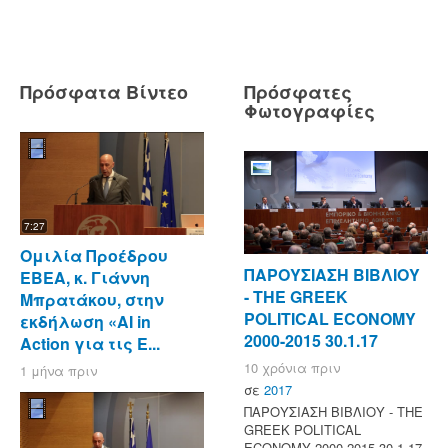
Πρόσφατα Βίντεο
Πρόσφατες
Φωτογραφίες
7:27
Ομιλία Προέδρου
ΠΑΡΟΥΣΙΑΣΗ ΒΙΒΛΙΟΥ
ΕΒΕΑ, κ. Γιάννη
- ΤΗΕ GREEK
Μπρατάκου, στην
POLITICAL ECONOMY
εκδήλωση «AI in
2000-2015 30.1.17
Action για τις Ε...
10 χρόνια πριν
1 μήνα πριν
σε
2017
ΠΑΡΟΥΣΙΑΣΗ ΒΙΒΛΙΟΥ - ΤΗΕ
GREEK POLITICAL
ECONOMY 2000-2015 30.1.17