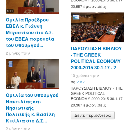
20,957 εμφανίσεις
8:21
Ομιλία Προέδρου
ΕΒΕΑ κ. Γιάννη
Μπρατάκου στο Δ.Σ.
του ΕΒΕΑ παρουσία
του υπουργού...
ΠΑΡΟΥΣΙΑΣΗ ΒΙΒΛΙΟΥ
2 μήνες πριν
- ΤΗΕ GREEK
POLITICAL ECONOMY
2000-2015 30.1.17 - 2
10 χρόνια πριν
σε
2017
21:22
ΠΑΡΟΥΣΙΑΣΗ ΒΙΒΛΙΟΥ - ΤΗΕ
GREEK POLITICAL
Ομιλία του υπουργού
ECONOMY 2000-2015 30.1.17
Ναυτιλίας και
20,367 εμφανίσεις
Νησιωτικής
Πολιτικής κ. Βασίλη
Δείτε περισσότερα
Κικίλια στο Δ.Σ...
2 μήνες πριν