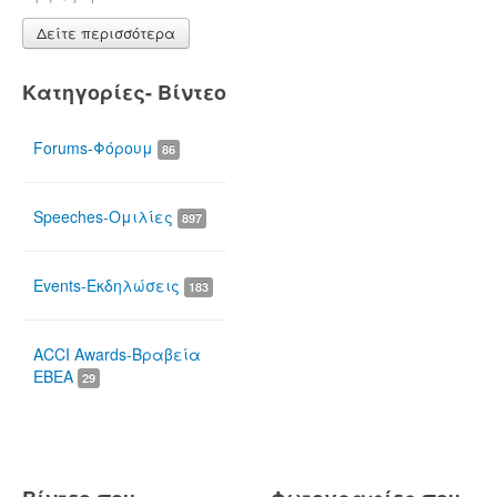
Δείτε περισσότερα
Κατηγορίες- Βίντεο
Forums-Φόρουμ
86
Speeches-Ομιλίες
897
Events-Εκδηλώσεις
183
ACCI Awards-Βραβεία
ΕΒΕΑ
29