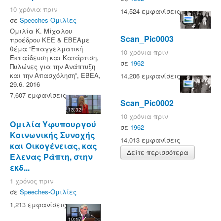
10 χρόνια πριν
14,524 εμφανίσεις
σε
Speeches-Ομιλίες
Ομιλία Κ. Μίχαλου
Scan_Pic0003
προέδρου ΚΕΕ & ΕΒΕΑμε
θέμα “Επαγγελματική
10 χρόνια πριν
Εκπαίδευση και Κατάρτιση,
σε
1962
Πυλώνες για την Ανάπτυξη
και την Απασχόληση”, ΕΒΕΑ,
14,206 εμφανίσεις
29.6. 2016
7,607 εμφανίσεις
Scan_Pic0002
13:32
10 χρόνια πριν
Ομιλία Υφυπουργού
σε
1962
Κοινωνικής Συνοχής
14,013 εμφανίσεις
και Οικογένειας, κας
Δείτε περισσότερα
Έλενας Ράπτη, στην
εκδ...
1 χρόνος πριν
σε
Speeches-Ομιλίες
1,213 εμφανίσεις
10:17