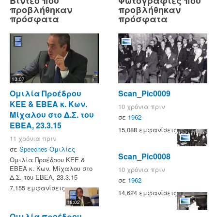
Βίντεο που
Φωτογραφίες που
προβλήθηκαν
προβλήθηκαν
πρόσφατα
πρόσφατα
13:07
Ομιλία Προέδρου
Scan_Pic0009
ΚΕΕ & ΕΒΕΑ κ. Κων.
10 χρόνια πριν
Μίχαλου στο Δ.Σ. του
σε
1962
ΕΒΕΑ, 23.3.15
15,088 εμφανίσεις
11 χρόνια πριν
σε
Speeches-Ομιλίες
Scan_Pic0008
Ομιλία Προέδρου ΚΕΕ &
ΕΒΕΑ κ. Κων. Μίχαλου στο
10 χρόνια πριν
Δ.Σ. του ΕΒΕΑ, 23.3.15
σε
1962
7,155 εμφανίσεις
14,624 εμφανίσεις
18:02
Ομιλία προέδρου