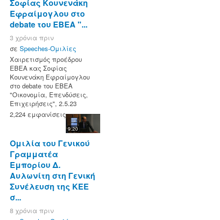
Σοφίας Κουνενάκη
Εφραίμογλου στο
debate του ΕΒΕΑ "...
3 χρόνια πριν
σε
Speeches-Ομιλίες
Χαιρετισμός προέδρου
ΕΒΕΑ κας Σοφίας
Κουνενάκη Εφραίμογλου
στο debate του ΕΒΕΑ
"Οικονομία, Επενδύσεις,
Επιχειρήσεις", 2.5.23
2,224 εμφανίσεις
9:20
Ομιλία του Γενικού
Γραμματέα
Εμπορίου Δ.
Αυλωνίτη στη Γενική
Συνέλευση της ΚΕΕ
σ...
8 χρόνια πριν