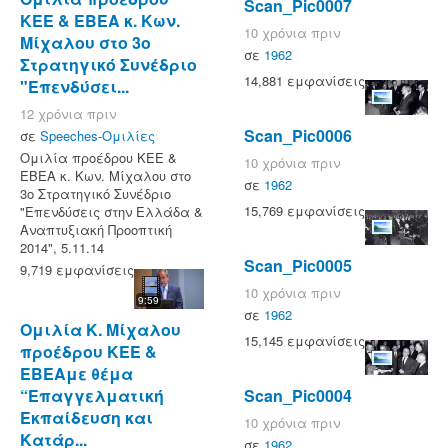
Scan_Pic0007
ΚΕΕ & ΕΒΕΑ κ. Κων.
10 χρόνια πριν
Μίχαλου στο 3ο
σε
1962
Στρατηγικό Συνέδριο
14,881 εμφανίσεις
"Επενδύσει...
12 χρόνια πριν
Scan_Pic0006
σε
Speeches-Ομιλίες
Ομιλία προέδρου ΚΕΕ &
10 χρόνια πριν
ΕΒΕΑ κ. Κων. Μίχαλου στο
σε
1962
3ο Στρατηγικό Συνέδριο
15,769 εμφανίσεις
"Επενδύσεις στην Ελλάδα &
Αναπτυξιακή Προοπτική
2014", 5.11.14
Scan_Pic0005
9,719 εμφανίσεις
10 χρόνια πριν
9:59
σε
1962
Ομιλία Κ. Μίχαλου
15,145 εμφανίσεις
προέδρου ΚΕΕ &
ΕΒΕΑμε θέμα
“Επαγγελματική
Scan_Pic0004
Εκπαίδευση και
10 χρόνια πριν
Κατάρ...
σε
1962