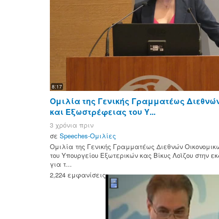
8:17
Ομιλία της Γενικής Γραμματέως Διεθνώ
και Εξωστρέφειας του Υ...
3 χρόνια πριν
σε
Speeches-Ομιλίες
Ομιλία της Γενικής Γραμματέως Διεθνών Οικονομι
του Υπουργείου Εξωτερικών κας Βίκυς Λοϊζου στην ε
για τ...
2,224 εμφανίσεις