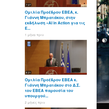
7:27
Ομιλία Προέδρου ΕΒΕΑ, κ.
Γιάννη Μπρατάκου, στην
εκδήλωση «AI in Action για τις
Ε...
1 μήνα πριν
8:21
Ομιλία Προέδρου ΕΒΕΑ κ.
Γιάννη Μπρατάκου στο Δ.Σ.
του ΕΒΕΑ παρουσία του
υπουργού...
2 μήνες πριν