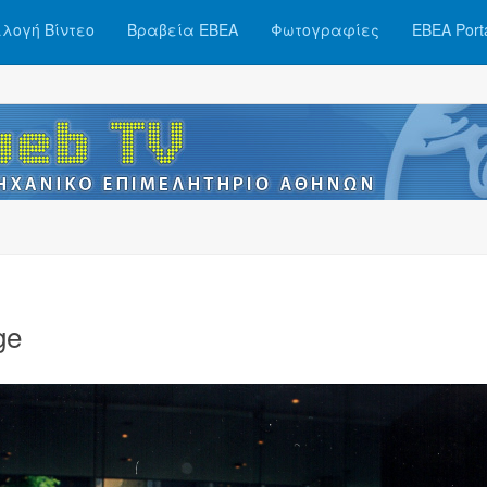
λογή Βίντεο
Βραβεία ΕΒΕΑ
Φωτογραφίες
ΕΒΕΑ Port
ge