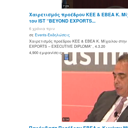
7:29
Χαιρετισμός προέδρου ΚΕΕ & ΕΒΕΑ Κ. Μ
του IST “BEYOND EXPORTS...
6 χρόνια πριν
σε
Events-Εκδηλώσεις
Χαιρετισμός προέδρου ΚΕΕ & ΕΒΕΑ Κ. Μίχαλου στην 
EXPORTS – EXECUTIVE DIPLOMA” , 4.3.20
4,900 εμφανίσεις
5:14
Παρέμβαση Προέδρου ΕΒΕΑ κ. Κων/νου Μ