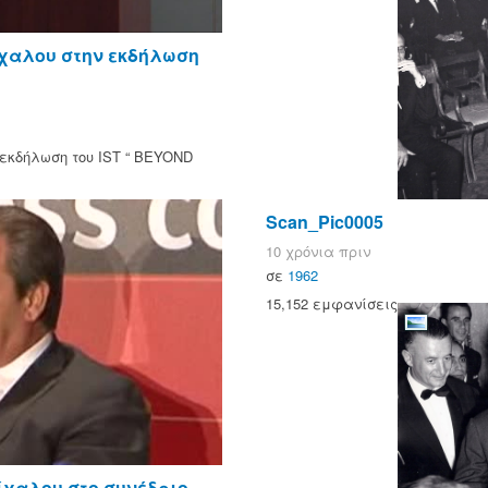
ίχαλου στην εκδήλωση
εκδήλωση του IST “ BEYOND
Scan_Pic0005
10 χρόνια πριν
σε
1962
15,152 εμφανίσεις
ίχαλου στο συνέδριο