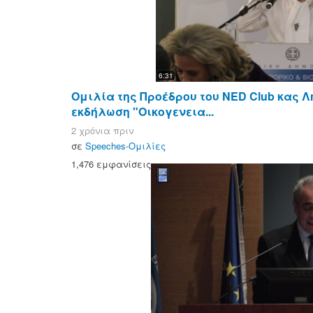
6:31
Ομιλία της Προέδρου του NED Club κας 
εκδήλωση "Οικογενεια...
2 χρόνια πριν
σε
Speeches-Ομιλίες
1,476 εμφανίσεις