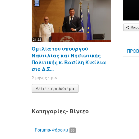
Μοίρ
21:22
Ομιλία του υπουργού
ΠΡΟΒ
Ναυτιλίας και Νησιωτικής
Πολιτικής κ. Βασίλη Κικίλια
στο Δ.Σ...
2 μήνες πριν
Δείτε περισσότερα
Κατηγορίες- Βίντεο
Forums-Φόρουμ
86