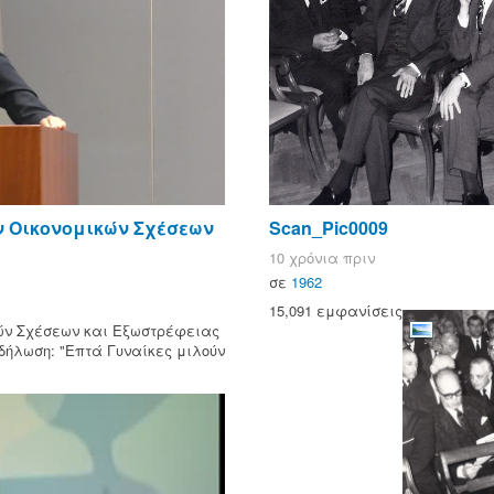
ν Οικονομικών Σχέσεων
Scan_Pic0009
10 χρόνια πριν
σε
1962
15,091 εμφανίσεις
κών Σχέσεων και Εξωστρέφειας
κδήλωση: "Επτά Γυναίκες μιλούν