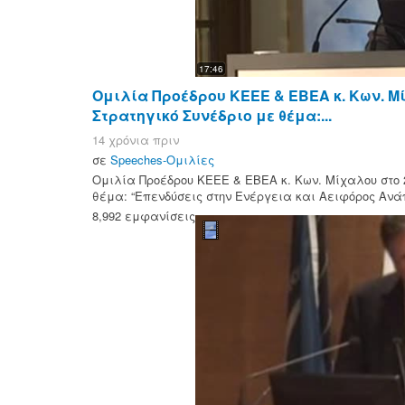
17:46
Ομιλία Προέδρου ΚΕΕΕ & ΕΒΕΑ κ. Κων. Μ
Στρατηγικό Συνέδριο με θέμα:...
14 χρόνια πριν
σε
Speeches-Ομιλίες
Ομιλία Προέδρου ΚΕΕΕ & ΕΒΕΑ κ. Κων. Μίχαλου στο 
θέμα: “Επενδύσεις στην Ενέργεια και Αειφόρος Ανάπτ
8,992 εμφανίσεις