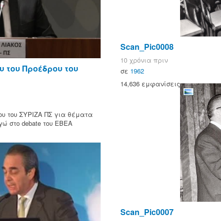
Scan_Pic0008
10 χρόνια πριν
υ του Προέδρου του
σε
1962
14,636 εμφανίσεις
ρου του ΣΥΡΙΖΑ ΠΣ για θέματα
ώ στο debate του ΕΒΕΑ
Scan_Pic0007