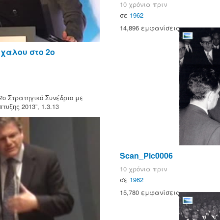
10 χρόνια πριν
σε
1962
14,896 εμφανίσεις
ίχαλου στο 2ο
2ο Στρατηγικό Συνέδριο με
υξης 2013”, 1.3.13
Scan_Pic0006
10 χρόνια πριν
σε
1962
15,780 εμφανίσεις