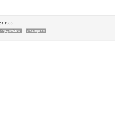
os 1985
77 εμφανίσεις
0 πολυμέσα