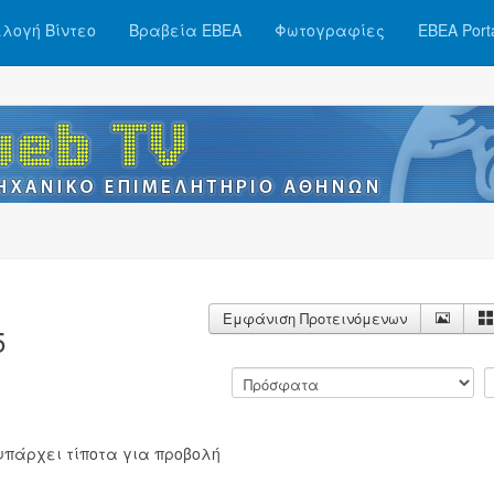
λογή Βίντεο
Βραβεία ΕΒΕΑ
Φωτογραφίες
ΕΒΕΑ Port
Εμφάνιση Προτεινόμενων
5
υπάρχει τίποτα για προβολή