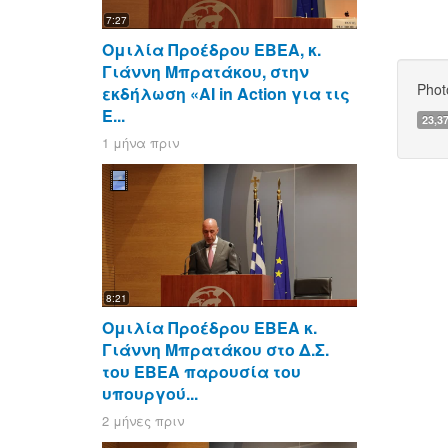
7:27
Ομιλία Προέδρου ΕΒΕΑ, κ.
Γιάννη Μπρατάκου, στην
Phot
εκδήλωση «AI in Action για τις
Ε...
23,3
1 μήνα πριν
8:21
Ομιλία Προέδρου ΕΒΕΑ κ.
Γιάννη Μπρατάκου στο Δ.Σ.
του ΕΒΕΑ παρουσία του
υπουργού...
2 μήνες πριν