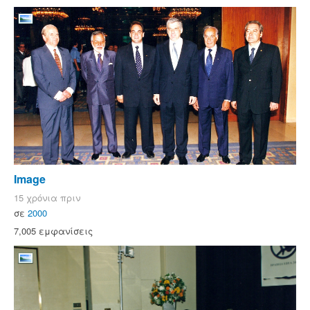
Image
15 χρόνια πριν
σε
2000
7,005 εμφανίσεις