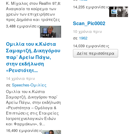
Κ. Μίχαλος στον Realfm 97,8:
14,235 εμφανίσεις
Αναγκαίο το κούρεμα των
χρεών των επιχειρήσεων
προς Δημόσιο και τράπεζες
Scan_Pic0002
3,488 εμφανίσεις
10 χρόνια πριν
14:42
σε
1962
Ομιλία του κ.Κώστα
14,039 εμφανίσεις
Σαμαρτζή, Δικηγόρου
Δείτε περισσότερα
παρ’ Αρείω Πάγω,
στην εκδήλωση
«Ρευστότητ...
14 χρόνια πριν
σε
Speeches-Ομιλίες
Ομιλία του κ.Κώστα
Σαμαρτζή, Δικηγόρου παρ’
Αρείω Πάγω, στην εκδήλωση
«Ρευστότητα – Ομόλογα &
Επιπτώσεις στις Εταιρείες
Ιατροτεχνολογικών Ειδών
και Φαρμάκων», 9...
16,490 εμφανίσεις