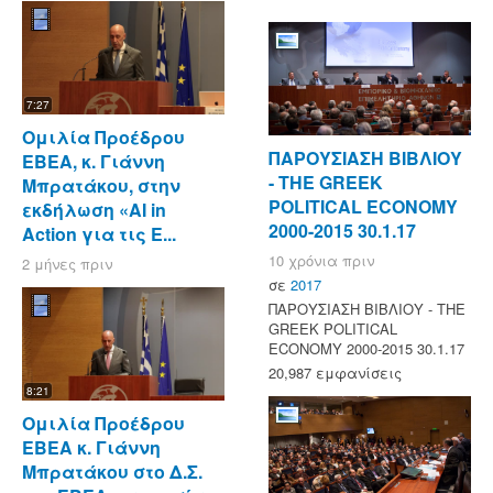
7:27
Ομιλία Προέδρου
ΠΑΡΟΥΣΙΑΣΗ ΒΙΒΛΙΟΥ
ΕΒΕΑ, κ. Γιάννη
- ΤΗΕ GREEK
Μπρατάκου, στην
POLITICAL ECONOMY
εκδήλωση «AI in
2000-2015 30.1.17
Action για τις Ε...
10 χρόνια πριν
2 μήνες πριν
σε
2017
ΠΑΡΟΥΣΙΑΣΗ ΒΙΒΛΙΟΥ - ΤΗΕ
GREEK POLITICAL
ECONOMY 2000-2015 30.1.17
20,987 εμφανίσεις
8:21
Ομιλία Προέδρου
ΕΒΕΑ κ. Γιάννη
Μπρατάκου στο Δ.Σ.