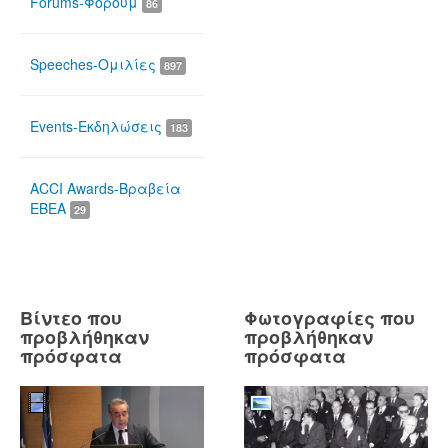
Forums-Φόρουμ
86
Speeches-Ομιλίες
897
Events-Εκδηλώσεις
183
ACCI Awards-Βραβεία
ΕΒΕΑ
29
Βίντεο που
Φωτογραφίες που
προβλήθηκαν
προβλήθηκαν
πρόσφατα
πρόσφατα