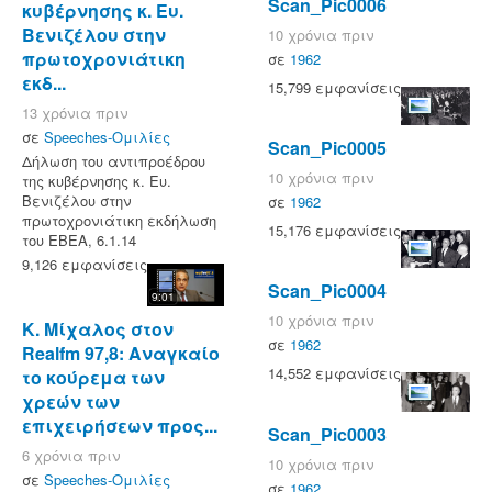
Scan_Pic0006
κυβέρνησης κ. Ευ.
Βενιζέλου στην
10 χρόνια πριν
πρωτοχρονιάτικη
σε
1962
εκδ...
15,799 εμφανίσεις
13 χρόνια πριν
σε
Speeches-Ομιλίες
Scan_Pic0005
Δήλωση του αντιπροέδρου
10 χρόνια πριν
της κυβέρνησης κ. Ευ.
Βενιζέλου στην
σε
1962
πρωτοχρονιάτικη εκδήλωση
15,176 εμφανίσεις
του ΕΒΕΑ, 6.1.14
9,126 εμφανίσεις
Scan_Pic0004
9:01
10 χρόνια πριν
Κ. Μίχαλος στον
σε
1962
Realfm 97,8: Αναγκαίο
14,552 εμφανίσεις
το κούρεμα των
χρεών των
επιχειρήσεων προς...
Scan_Pic0003
6 χρόνια πριν
10 χρόνια πριν
σε
Speeches-Ομιλίες
σε
1962