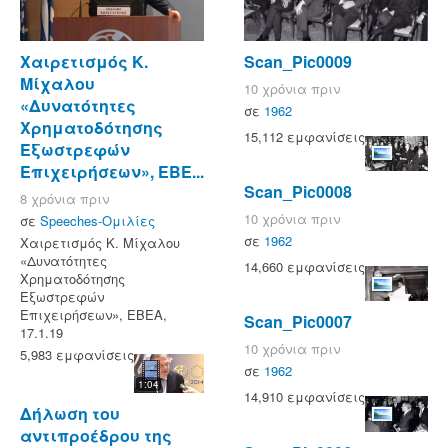
Χαιρετισμός Κ.
Scan_Pic0009
Μίχαλου
10 χρόνια πριν
«Δυνατότητες
σε
1962
Χρηματοδότησης
15,112 εμφανίσεις
Εξωστρεφών
Επιχειρήσεων», ΕΒΕ...
Scan_Pic0008
8 χρόνια πριν
10 χρόνια πριν
σε
Speeches-Ομιλίες
σε
1962
Χαιρετισμός Κ. Μίχαλου
«Δυνατότητες
14,660 εμφανίσεις
Χρηματοδότησης
Εξωστρεφών
Επιχειρήσεων», ΕΒΕΑ,
Scan_Pic0007
17.1.19
10 χρόνια πριν
5,983 εμφανίσεις
σε
1962
1:04
14,910 εμφανίσεις
Δήλωση του
αντιπροέδρου της