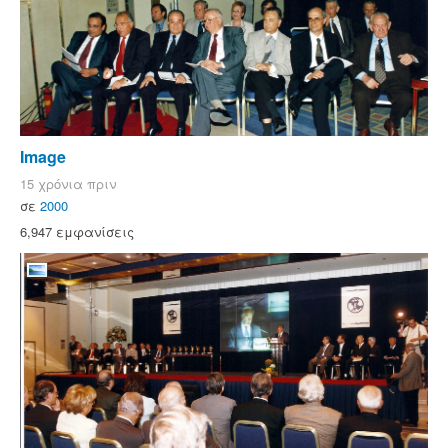
Image
15 χρόνια πριν
σε
2000
6,947 εμφανίσεις