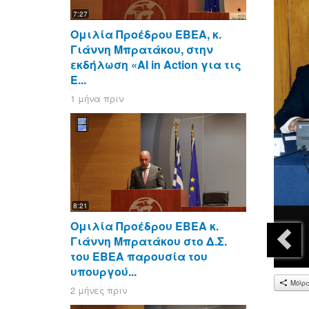
7:27
Ομιλία Προέδρου ΕΒΕΑ, κ.
Γιάννη Μπρατάκου, στην
εκδήλωση «AI in Action για τις
Ε...
1 μήνα πριν
8:21
Ομιλία Προέδρου ΕΒΕΑ κ.
Γιάννη Μπρατάκου στο Δ.Σ.
του ΕΒΕΑ παρουσία του
υπουργού...
Μοίρ
2 μήνες πριν