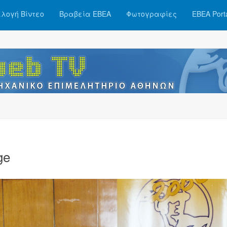
λογή Βίντεο
Βραβεία ΕΒΕΑ
Φωτογραφίες
ΕΒΕΑ Port
ge