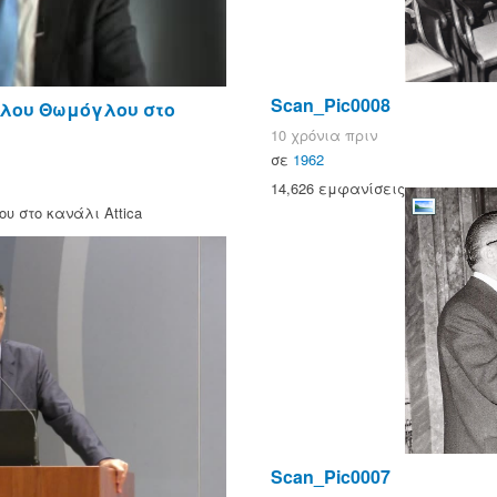
Scan_Pic0008
ύλου Θωμόγλου στο
10 χρόνια πριν
σε
1962
14,626 εμφανίσεις
υ στο κανάλι Attica
Scan_Pic0007