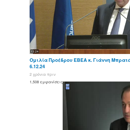
13:24
Ομιλία Προέδρου ΕΒΕΑ κ. Γιάννη Μπρατάκ
6.12.24
2 χρόνια πριν
1,508 εμφανίσεις