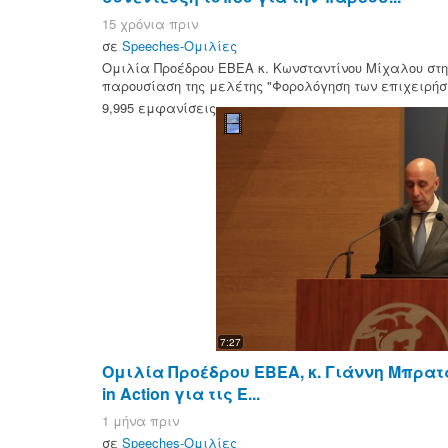
15 χρόνια πριν
σε
Speeches-Ομιλίες
Ομιλία Προέδρου ΕΒΕΑ κ. Κωνσταντίνου Μίχαλου στη 
παρουσίαση της μελέτης "Φορολόγηση των επιχειρήσ
9,995 εμφανίσεις
7:27
Ομιλία Προέδρου ΕΒΕΑ, κ. Γιάννη Μπρατ
in Action για τις Ε...
1 μήνα πριν
σε
Speeches-Ομιλίες