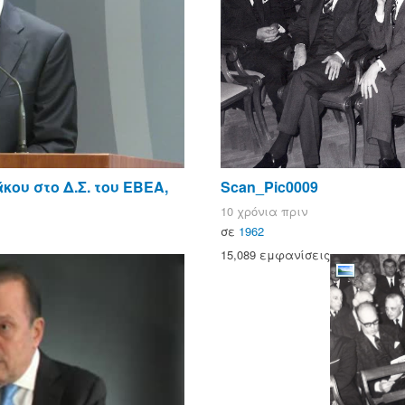
ου στο Δ.Σ. του ΕΒΕΑ,
Scan_Pic0009
10 χρόνια πριν
σε
1962
15,089 εμφανίσεις