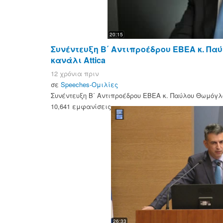
20:15
Συνέντευξη Β΄ Αντιπροέδρου ΕΒΕΑ κ. Πα
κανάλι Attica
12 χρόνια πριν
σε
Speeches-Ομιλίες
Συνέντευξη Β΄ Αντιπροέδρου ΕΒΕΑ κ. Παύλου Θωμόγλο
10,641 εμφανίσεις
26:33