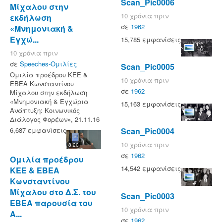
Scan_Pic0006
Μίχαλου στην
10 χρόνια πριν
εκδήλωση
σε
1962
«Μνημονιακή &
Εγχώ...
15,785 εμφανίσεις
10 χρόνια πριν
σε
Speeches-Ομιλίες
Scan_Pic0005
Ομιλία προέδρου ΚΕΕ &
10 χρόνια πριν
ΕΒΕΑ Κωνσταντίνου
σε
1962
Μίχαλου στην εκδήλωση
«Μνημονιακή & Εγχώρια
15,163 εμφανίσεις
Ανάπτυξη: Κοινωνικός
Διάλογος Φορέων», 21.11.16
6,687 εμφανίσεις
Scan_Pic0004
10 χρόνια πριν
8:20
σε
1962
Ομιλία προέδρου
14,542 εμφανίσεις
ΚΕΕ & ΕΒΕΑ
Κωνσταντίνου
Μίχαλου στο Δ.Σ. του
Scan_Pic0003
ΕΒΕΑ παρουσία του
10 χρόνια πριν
Α...
σε
1962