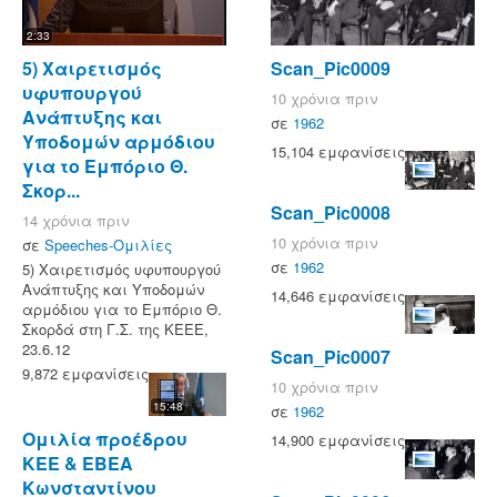
2:33
5) Χαιρετισμός
Scan_Pic0009
υφυπουργού
10 χρόνια πριν
Ανάπτυξης και
σε
1962
Υποδομών αρμόδιου
15,104 εμφανίσεις
για το Εμπόριο Θ.
Σκορ...
Scan_Pic0008
14 χρόνια πριν
10 χρόνια πριν
σε
Speeches-Ομιλίες
σε
1962
5) Χαιρετισμός υφυπουργού
Ανάπτυξης και Υποδομών
14,646 εμφανίσεις
αρμόδιου για το Εμπόριο Θ.
Σκορδά στη Γ.Σ. της ΚΕΕΕ,
23.6.12
Scan_Pic0007
9,872 εμφανίσεις
10 χρόνια πριν
15:48
σε
1962
Ομιλία προέδρου
14,900 εμφανίσεις
ΚΕΕ & ΕΒΕΑ
Κωνσταντίνου