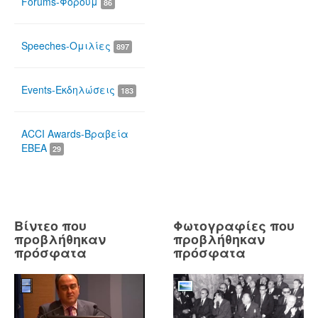
Forums-Φόρουμ
86
Speeches-Ομιλίες
897
Events-Εκδηλώσεις
183
ACCI Awards-Βραβεία
ΕΒΕΑ
29
Βίντεο που
Φωτογραφίες που
προβλήθηκαν
προβλήθηκαν
πρόσφατα
πρόσφατα