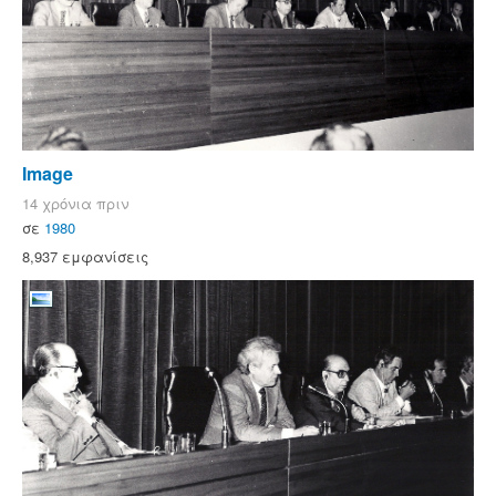
Image
14 χρόνια πριν
σε
1980
8,937 εμφανίσεις