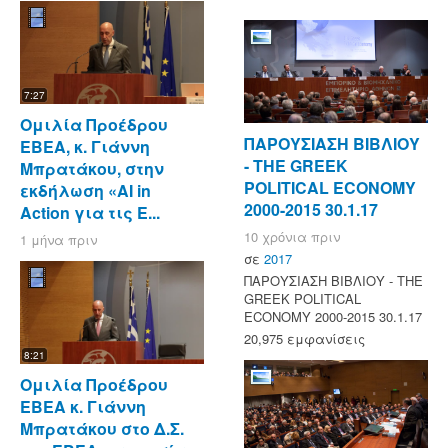
7:27
Ομιλία Προέδρου
ΠΑΡΟΥΣΙΑΣΗ ΒΙΒΛΙΟΥ
ΕΒΕΑ, κ. Γιάννη
- ΤΗΕ GREEK
Μπρατάκου, στην
POLITICAL ECONOMY
εκδήλωση «AI in
2000-2015 30.1.17
Action για τις Ε...
10 χρόνια πριν
1 μήνα πριν
σε
2017
ΠΑΡΟΥΣΙΑΣΗ ΒΙΒΛΙΟΥ - ΤΗΕ
GREEK POLITICAL
ECONOMY 2000-2015 30.1.17
20,975 εμφανίσεις
8:21
Ομιλία Προέδρου
ΕΒΕΑ κ. Γιάννη
Μπρατάκου στο Δ.Σ.