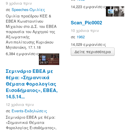
9 χρόνια πριν
14,223 εμφανίσεις
σε
Speeches-Ομιλίες
Ομιλία προέδρου ΚΕΕ &
ΕΒΕΑ Κωνσταντίνου
Scan_Pic0002
Μίχαλου στο Δ.Σ. του ΕΒΕΑ
10 χρόνια πριν
παρουσία του Αρχηγού της
σε
1962
Αξιωματικής
Αντιπολίτευσης Κυριάκου
14,029 εμφανίσεις
Μητσοτάκη, 17.1.18
Δείτε περισσότερα
6,384 εμφανίσεις
26:57
Σεμινάριο ΕΒΕΑ με
θέμα: «Σημαντικά
Θέματα Φορολογίας
Εισοδήματος», ΕΒΕΑ,
14.5.14...
12 χρόνια πριν
σε
Events-Εκδηλώσεις
Σεμινάριο ΕΒΕΑ με θέμα:
«Σημαντικά Θέματα
Φορολογίας Εισοδήματος»,