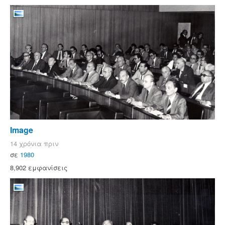
Image
14 χρόνια πριν
σε
1980
8,902 εμφανίσεις