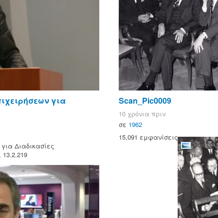
πιχειρήσεων για
Scan_Pic0009
10 χρόνια πριν
σε
1962
15,091 εμφανίσεις
 για Διαδικασίες
 13.2.219