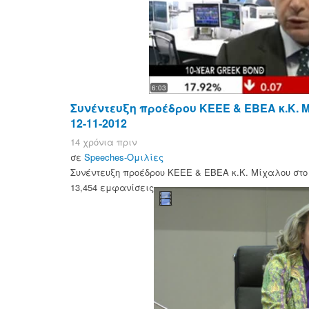
6:03
Συνέντευξη προέδρου ΚΕΕΕ & ΕΒΕΑ κ.Κ. 
12-11-2012
14 χρόνια πριν
σε
Speeches-Ομιλίες
Συνέντευξη προέδρου ΚΕΕΕ & ΕΒΕΑ κ.Κ. Μίχαλου στο 
13,454 εμφανίσεις