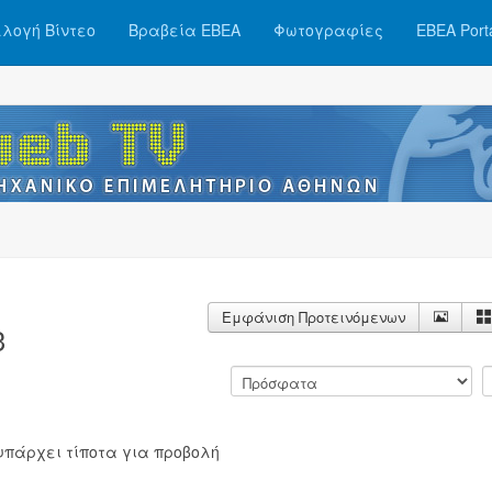
λογή Βίντεο
Βραβεία ΕΒΕΑ
Φωτογραφίες
ΕΒΕΑ Port
Εμφάνιση Προτεινόμενων
3
υπάρχει τίποτα για προβολή