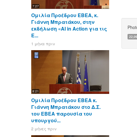
7:27
Ομιλία Προέδρου ΕΒΕΑ, κ.
Γιάννη Μπρατάκου, στην
Phot
εκδήλωση «AI in Action για τις
Ε...
22,0
1 μήνα πριν
8:21
Ομιλία Προέδρου ΕΒΕΑ κ.
Γιάννη Μπρατάκου στο Δ.Σ.
του ΕΒΕΑ παρουσία του
υπουργού...
2 μήνες πριν