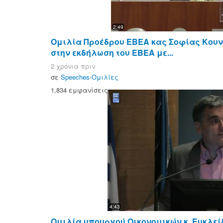
2:49
Ομιλία Προέδρου ΕΒΕΑ κας Σοφίας Κου
στην εκδήλωση του ΕΒΕΑ με...
2 χρόνια πριν
σε
Speeches-Ομιλίες
1,834 εμφανίσεις
4:43
Ομιλία υπουργού Οικονομικών κ. Ευκλε