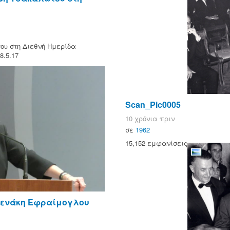
ου στη Διεθνή Ημερίδα
.5.17
Scan_Pic0005
10 χρόνια πριν
σε
1962
15,152 εμφανίσεις
νενάκη Εφραίμογλου