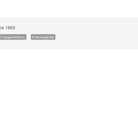
os 1963
91 εμφανίσεις
0 πολυμέσα