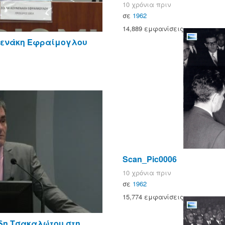
10 χρόνια πριν
σε
1962
14,889 εμφανίσεις
νενάκη Εφραίμογλου
Scan_Pic0006
10 χρόνια πριν
σε
1962
15,774 εμφανίσεις
ίδη Τσακαλώτου στη