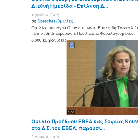
Διεθνή Ημερίδα «Επίλυση Δ...
9 χρόνια πριν
σε
Speeches-Ομιλίες
Ομιλία υπουργού Οικονομικών κ. Ευκλείδη Τσακαλώτ
«Επίλυση Διαφορών & Προστασία Φορολογουμένου», 8
6,606 εμφανίσεις
5:06
Ομιλία Προέδρου ΕΒΕΑ κας Σοφίας Κου
στο Δ.Σ. του ΕΒΕΑ, παρουσί...
2 χρόνια πριν