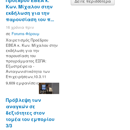
Προέδρου ΕΒΕΑ κ.
Δείτε περισσότερα
Κων. Μίχαλου στην
εκδήλωση για την
παρουσίαση του π...
16 χρόνια πριν
σε
Forums-Φόρουμ
Χαιρετισμός Προέδρου
ΕΒΕΑ κ. Κων. Μίχαλου στην
εκδήλωση για την
παρουσίαση του
προγράμματος ΕΣΠΑ:
Εξωστρέφεια -
Ανταγωνιστικότητα των
Επιχειρήσεων,10.3.11
9,609 εμφανίσεις
2:01
Πρόβλεψη των
αναγκών σε
δεξιότητες στον
τομέα του εμπορίου
3/3