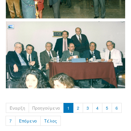
Έναρξη
Προηγούμενο
1
2
3
4
5
6
7
Επόμενο
Τέλος