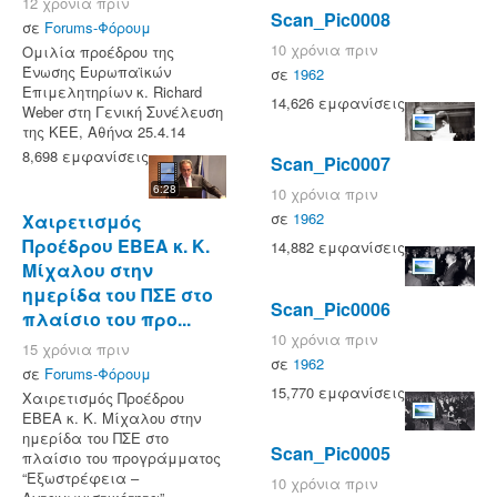
12 χρόνια πριν
Scan_Pic0008
σε
Forums-Φόρουμ
10 χρόνια πριν
Ομιλία προέδρου της
Ένωσης Ευρωπαϊκών
σε
1962
Επιμελητηρίων κ. Richard
14,626 εμφανίσεις
Weber στη Γενική Συνέλευση
της ΚΕΕ, Αθήνα 25.4.14
8,698 εμφανίσεις
Scan_Pic0007
6:28
10 χρόνια πριν
σε
1962
Χαιρετισμός
Προέδρου ΕΒΕΑ κ. Κ.
14,882 εμφανίσεις
Μίχαλου στην
ημερίδα του ΠΣΕ στο
Scan_Pic0006
πλαίσιο του προ...
10 χρόνια πριν
15 χρόνια πριν
σε
1962
σε
Forums-Φόρουμ
15,770 εμφανίσεις
Χαιρετισμός Προέδρου
ΕΒΕΑ κ. Κ. Μίχαλου στην
ημερίδα του ΠΣΕ στο
Scan_Pic0005
πλαίσιο του προγράμματος
“Εξωστρέφεια –
10 χρόνια πριν