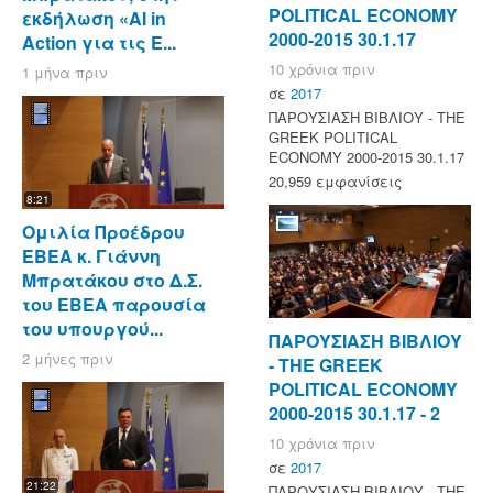
POLITICAL ECONOMY
εκδήλωση «AI in
2000-2015 30.1.17
Action για τις Ε...
10 χρόνια πριν
1 μήνα πριν
σε
2017
ΠΑΡΟΥΣΙΑΣΗ ΒΙΒΛΙΟΥ - ΤΗΕ
GREEK POLITICAL
ECONOMY 2000-2015 30.1.17
20,959 εμφανίσεις
8:21
Ομιλία Προέδρου
ΕΒΕΑ κ. Γιάννη
Μπρατάκου στο Δ.Σ.
του ΕΒΕΑ παρουσία
του υπουργού...
ΠΑΡΟΥΣΙΑΣΗ ΒΙΒΛΙΟΥ
2 μήνες πριν
- ΤΗΕ GREEK
POLITICAL ECONOMY
2000-2015 30.1.17 - 2
10 χρόνια πριν
σε
2017
21:22
ΠΑΡΟΥΣΙΑΣΗ ΒΙΒΛΙΟΥ - ΤΗΕ