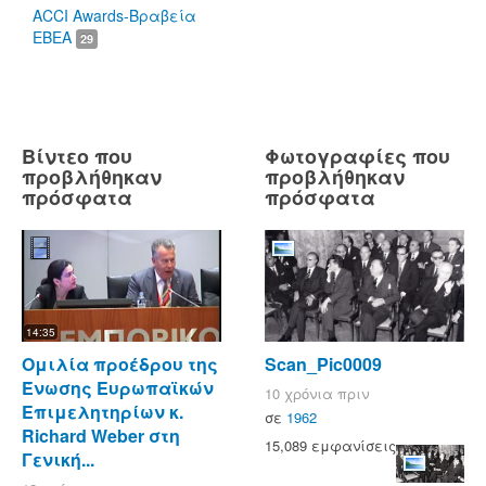
ACCI Awards-Βραβεία
ΕΒΕΑ
29
Βίντεο που
Φωτογραφίες που
προβλήθηκαν
προβλήθηκαν
πρόσφατα
πρόσφατα
14:35
Ομιλία προέδρου της
Scan_Pic0009
Ένωσης Ευρωπαϊκών
10 χρόνια πριν
Επιμελητηρίων κ.
σε
1962
Richard Weber στη
15,089 εμφανίσεις
Γενική...