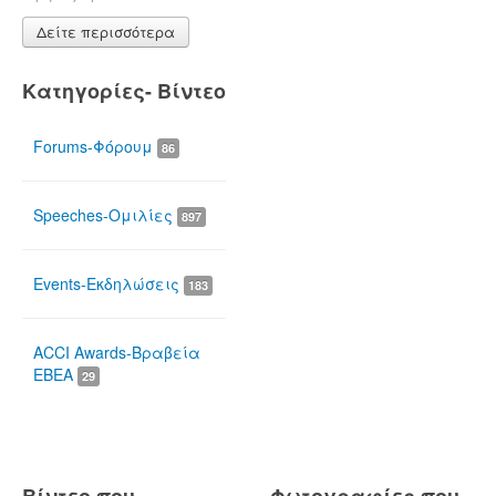
Δείτε περισσότερα
Κατηγορίες- Βίντεο
Forums-Φόρουμ
86
Speeches-Ομιλίες
897
Events-Εκδηλώσεις
183
ACCI Awards-Βραβεία
ΕΒΕΑ
29
Βίντεο που
Φωτογραφίες που