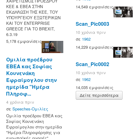
ΧΑΙΡΕΤΙΣΜΟΣ ΠΡΟΕΔΡΟΥ
ΚΕΕ & ΕΒΕΑ ΣΤΗΝ
14,549 εμφανίσεις
ΕΚΔΗΛΩΣΗ ΤΗΣ ΚΕΕ, ΤΟΥ
ΥΠΟΥΡΓΕΙΟΥ ΕΞΩΤΕΡΙΚΩΝ
ΚΑΙ ΤΟΥ ENTERPRISE
Scan_Pic0003
GREECE ΓΙΑ ΤΟ BREXIT,
10 χρόνια πριν
6.3.19
σε
1962
5,178 εμφανίσεις
14,229 εμφανίσεις
2:53
Ομιλία προέδρου
Scan_Pic0002
ΕΒΕΑ κας Σοφίας
Κουνενάκη
10 χρόνια πριν
Εφραίμογλου στην
σε
1962
ημερίδα "Ημέρα
14,035 εμφανίσεις
Πληροφ...
Δείτε περισσότερα
4 χρόνια πριν
σε
Speeches-Ομιλίες
Ομιλία προέδρου ΕΒΕΑ κας
Σοφίας Κουνενάκη
Εφραίμογλου στην ημερίδα
"Ημέρα Πληροφόρησης για
ευρωπαϊκές αγορές",