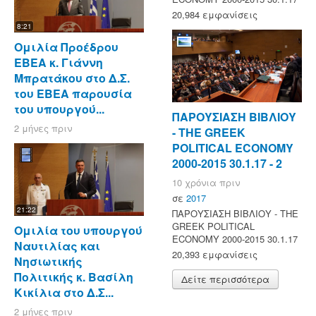
20,984 εμφανίσεις
8:21
Ομιλία Προέδρου
ΕΒΕΑ κ. Γιάννη
Μπρατάκου στο Δ.Σ.
του ΕΒΕΑ παρουσία
του υπουργού...
ΠΑΡΟΥΣΙΑΣΗ ΒΙΒΛΙΟΥ
2 μήνες πριν
- ΤΗΕ GREEK
POLITICAL ECONOMY
2000-2015 30.1.17 - 2
10 χρόνια πριν
σε
2017
21:22
ΠΑΡΟΥΣΙΑΣΗ ΒΙΒΛΙΟΥ - ΤΗΕ
GREEK POLITICAL
Ομιλία του υπουργού
ECONOMY 2000-2015 30.1.17
Ναυτιλίας και
20,393 εμφανίσεις
Νησιωτικής
Πολιτικής κ. Βασίλη
Δείτε περισσότερα
Κικίλια στο Δ.Σ...
2 μήνες πριν