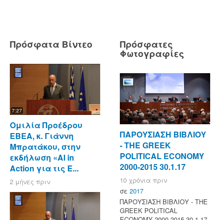
Πρόσφατα Βίντεο
Πρόσφατες
Φωτογραφίες
7:27
Ομιλία Προέδρου
ΠΑΡΟΥΣΙΑΣΗ ΒΙΒΛΙΟΥ
ΕΒΕΑ, κ. Γιάννη
- ΤΗΕ GREEK
Μπρατάκου, στην
POLITICAL ECONOMY
εκδήλωση «AI in
2000-2015 30.1.17
Action για τις Ε...
10 χρόνια πριν
2 μήνες πριν
σε
2017
ΠΑΡΟΥΣΙΑΣΗ ΒΙΒΛΙΟΥ - ΤΗΕ
GREEK POLITICAL
ECONOMY 2000-2015 30.1.17