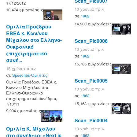
Scan_Pic0007
17/12/2012
10 χρόνια πριν
10,474 εμφανίσεις
σε
1962
6:02
14,900 εμφανίσεις
Ομιλία Προέδρου
ΕΒΕΑ κ. Κων/νου
Μίχαλου στο Ελληνο-
Scan_Pic0006
Ουκρανικό
10 χρόνια πριν
επιχειρηματικό
σε
1962
συνέ...
15,785 εμφανίσεις
15 χρόνια πριν
σε
Speeches-Ομιλίες
Scan_Pic0005
Ομιλία Προέδρου ΕΒΕΑ κ.
Κων/νου Μίχαλου στο
10 χρόνια πριν
Ελληνο-Ουκρανικό
σε
1962
επιχειρηματικό συνέδριο,
15,163 εμφανίσεις
7/10/11
9,094 εμφανίσεις
Scan_Pic0004
8:50
Ομιλία Κ. Μίχαλου
10 χρόνια πριν
στο συνέδριο: «Next is
σε
1962