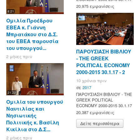
20,975 εμφανίσεις
8:21
Ομιλία Προέδρου
ΕΒΕΑ κ. Γιάννη
Μπρατάκου στο Δ.Σ.
του ΕΒΕΑ παρουσία
του υπουργού...
ΠΑΡΟΥΣΙΑΣΗ ΒΙΒΛΙΟΥ
2 μήνες πριν
- ΤΗΕ GREEK
POLITICAL ECONOMY
2000-2015 30.1.17 - 2
10 χρόνια πριν
σε
2017
21:22
ΠΑΡΟΥΣΙΑΣΗ ΒΙΒΛΙΟΥ - ΤΗΕ
GREEK POLITICAL
Ομιλία του υπουργού
ECONOMY 2000-2015 30.1.17
Ναυτιλίας και
20,387 εμφανίσεις
Νησιωτικής
Πολιτικής κ. Βασίλη
Δείτε περισσότερα
Κικίλια στο Δ.Σ...
2 μήνες πριν