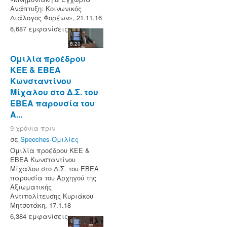
Ανάπτυξη: Κοινωνικός
Διάλογος Φορέων», 21.11.16
6,687 εμφανίσεις
8:20
Ομιλία προέδρου
ΚΕΕ & ΕΒΕΑ
Κωνσταντίνου
Μίχαλου στο Δ.Σ. του
ΕΒΕΑ παρουσία του
Α...
9 χρόνια πριν
σε
Speeches-Ομιλίες
Ομιλία προέδρου ΚΕΕ &
ΕΒΕΑ Κωνσταντίνου
Μίχαλου στο Δ.Σ. του ΕΒΕΑ
παρουσία του Αρχηγού της
Αξιωματικής
Αντιπολίτευσης Κυριάκου
Μητσοτάκη, 17.1.18
6,384 εμφανίσεις