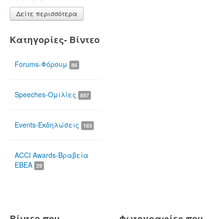
Δείτε περισσότερα
Κατηγορίες- Βίντεο
Forums-Φόρουμ
86
Speeches-Ομιλίες
897
Events-Εκδηλώσεις
183
ACCI Awards-Βραβεία
ΕΒΕΑ
29
Βίντεο που
Φωτογραφίες που