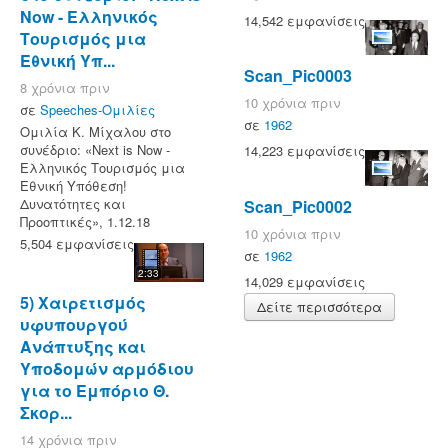
Now - Ελληνικός
14,542 εμφανίσεις
Τουρισμός μια
Εθνική Υπ...
Scan_Pic0003
8 χρόνια πριν
10 χρόνια πριν
σε
Speeches-Ομιλίες
σε
1962
Ομιλία Κ. Μίχαλου στο
συνέδριο: «Next is Now -
14,223 εμφανίσεις
Ελληνικός Τουρισμός μια
Εθνική Υπόθεση!
Δυνατότητες και
Scan_Pic0002
Προοπτικές», 1.12.18
10 χρόνια πριν
5,504 εμφανίσεις
σε
1962
2:33
14,029 εμφανίσεις
5) Χαιρετισμός
Δείτε περισσότερα
υφυπουργού
Ανάπτυξης και
Υποδομών αρμόδιου
για το Εμπόριο Θ.
Σκορ...
14 χρόνια πριν