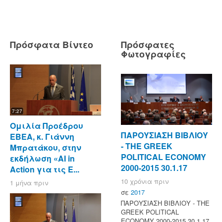
Πρόσφατα Βίντεο
Πρόσφατες
Φωτογραφίες
7:27
Ομιλία Προέδρου
ΠΑΡΟΥΣΙΑΣΗ ΒΙΒΛΙΟΥ
ΕΒΕΑ, κ. Γιάννη
- ΤΗΕ GREEK
Μπρατάκου, στην
POLITICAL ECONOMY
εκδήλωση «AI in
2000-2015 30.1.17
Action για τις Ε...
10 χρόνια πριν
1 μήνα πριν
σε
2017
ΠΑΡΟΥΣΙΑΣΗ ΒΙΒΛΙΟΥ - ΤΗΕ
GREEK POLITICAL
ECONOMY 2000-2015 30.1.17