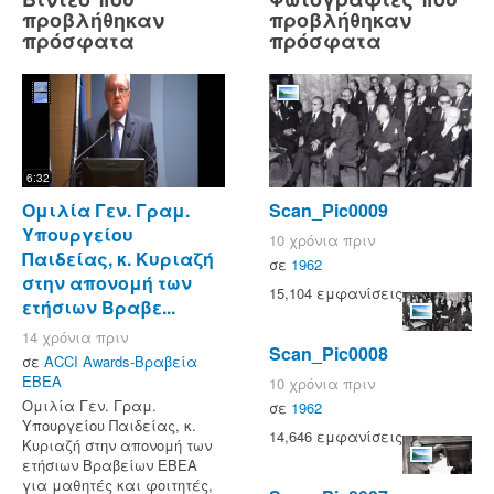
προβλήθηκαν
προβλήθηκαν
πρόσφατα
πρόσφατα
6:32
Ομιλία Γεν. Γραμ.
Scan_Pic0009
Υπουργείου
10 χρόνια πριν
Παιδείας, κ. Κυριαζή
σε
1962
στην απονομή των
15,104 εμφανίσεις
ετήσιων Βραβε...
14 χρόνια πριν
Scan_Pic0008
σε
ACCI Awards-Βραβεία
ΕΒΕΑ
10 χρόνια πριν
Ομιλία Γεν. Γραμ.
σε
1962
Υπουργείου Παιδείας, κ.
14,646 εμφανίσεις
Κυριαζή στην απονομή των
ετήσιων Βραβείων ΕΒΕΑ
για μαθητές και φοιτητές,