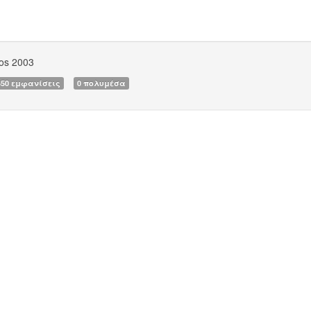
os 2003
350 εμφανίσεις
0 πολυμέσα