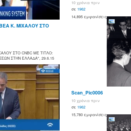
10 χρόνια πριν
σε
1962
14,895 εμφανίσεις
ΒΕΑ Κ. ΜΙΧΑΛΟΥ ΣΤΟ
ΧΑΛΟΥ ΣΤΟ CNBC ΜΕ ΤΙΤΛΟ:
ΕΩΝ ΣΤΗΝ ΕΛΛΑΔΑ", 29.6.15
Scan_Pic0006
10 χρόνια πριν
σε
1962
15,780 εμφανίσεις