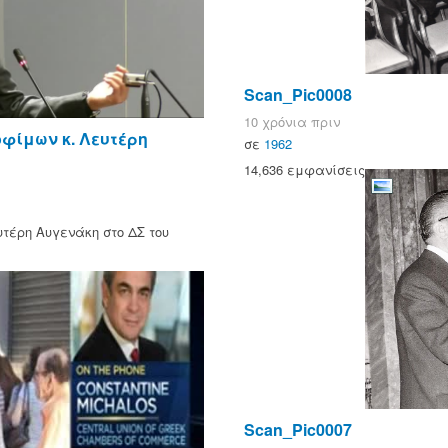
Scan_Pic0008
10 χρόνια πριν
φίμων κ. Λευτέρη
σε
1962
14,636 εμφανίσεις
τέρη Αυγενάκη στο ΔΣ του
Scan_Pic0007