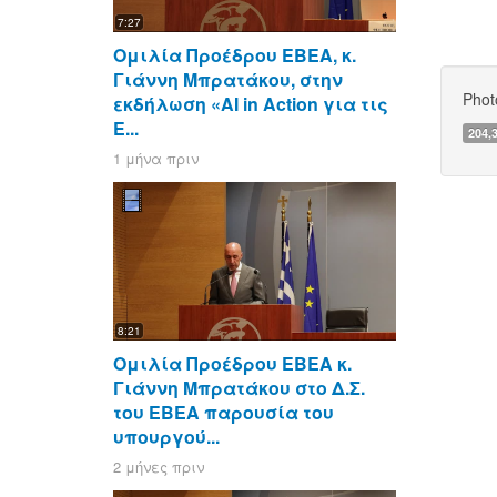
7:27
Ομιλία Προέδρου ΕΒΕΑ, κ.
Γιάννη Μπρατάκου, στην
Phot
εκδήλωση «AI in Action για τις
Ε...
204,
1 μήνα πριν
8:21
Ομιλία Προέδρου ΕΒΕΑ κ.
Γιάννη Μπρατάκου στο Δ.Σ.
του ΕΒΕΑ παρουσία του
υπουργού...
2 μήνες πριν