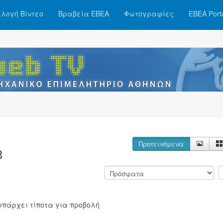
λογή Βίντεο
Βραβεία ΕΒΕΑ
Φωτογραφίες
ΕΒΕΑ Port
Προτεινόμενα
3
υπάρχει τίποτα για προβολή