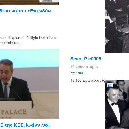
εδίου νόμου «Επενδύω
rnetExplorer4 /* Style Definitions
o-tstyle-r...
Scan_Pic0005
10 χρόνια πριν
σε
1962
15,156 εμφανίσεις
Ε της ΚΕΕ, Ιωάννινα,