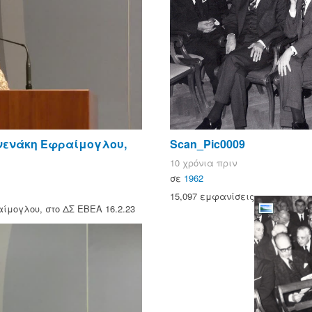
νενάκη Εφραίμογλου,
Scan_Pic0009
10 χρόνια πριν
σε
1962
15,097 εμφανίσεις
μογλου, στο ΔΣ EBEA 16.2.23