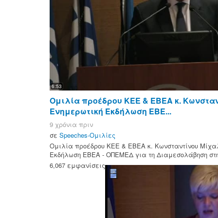
6:53
Ομιλία προέδρου ΚΕΕ & ΕΒΕΑ κ. Κωνστα
Ενημερωτική Εκδήλωση ΕΒΕ...
9 χρόνια πριν
σε
Speeches-Ομιλίες
Ομιλία προέδρου ΚΕΕ & ΕΒΕΑ κ. Κωνσταντίνου Μίχα
Εκδήλωση ΕΒΕΑ - ΟΠΕΜΕΔ για τη Διαμεσολάβηση στη
6,067 εμφανίσεις