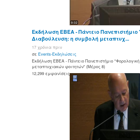
9:02
Εκδήλωση ΕΒΕΑ - Πάντειο Πανεπιστήμιο
Διαβούλευση: η συμβολή μεταπτυχ...
17 χρόνια πριν
σε
Events-Εκδηλώσεις
Εκδήλωση ΕΒΕΑ - Πάντειο Πανεπιστήμιο "Φορολογική
μεταπτυχιακών φοιτητών" (Μέρος 8)
12,299 εμφανίσεις