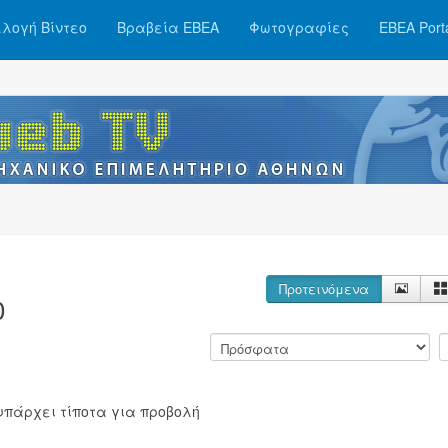
λογή Βίντεο
Βραβεία ΕΒΕΑ
Φωτογραφίες
ΕΒΕΑ Port
Προτεινόμενα
0
υπάρχει τίποτα για προβολή