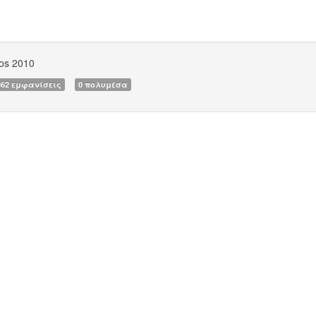
os 2010
062 εμφανίσεις
0 πολυμέσα