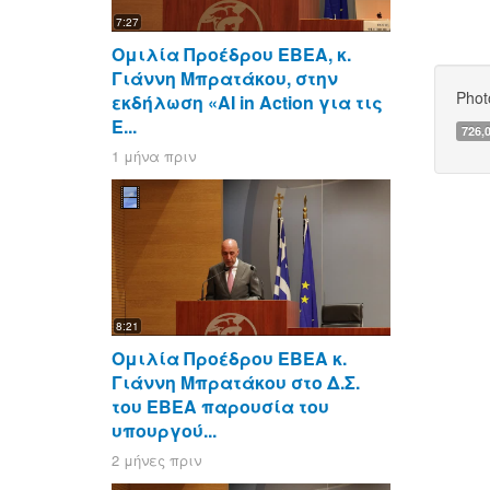
7:27
Ομιλία Προέδρου ΕΒΕΑ, κ.
Γιάννη Μπρατάκου, στην
Phot
εκδήλωση «AI in Action για τις
Ε...
726,
1 μήνα πριν
8:21
Ομιλία Προέδρου ΕΒΕΑ κ.
Γιάννη Μπρατάκου στο Δ.Σ.
του ΕΒΕΑ παρουσία του
υπουργού...
2 μήνες πριν