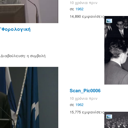
10 χρόνια πριν
σε
1962
14,890 εμφανίσεις
 "Φορολογική
 Διαβούλευση: η συμβολή
Scan_Pic0006
10 χρόνια πριν
σε
1962
15,775 εμφανίσεις