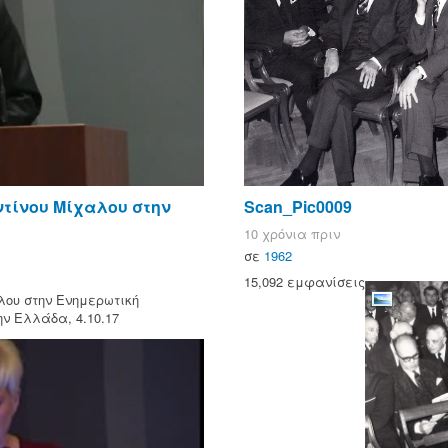
ντίνου Μίχαλου στην
Scan_Pic0009
10 χρόνια πριν
σε
1962
15,092 εμφανίσεις
λου στην Ενημερωτική
ν Ελλάδα, 4.10.17