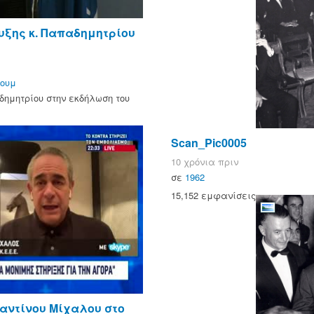
υξης κ. Παπαδημητρίου
ρουμ
δημητρίου στην εκδήλωση του
Scan_Pic0005
10 χρόνια πριν
σε
1962
15,152 εμφανίσεις
αντίνου Μίχαλου στο