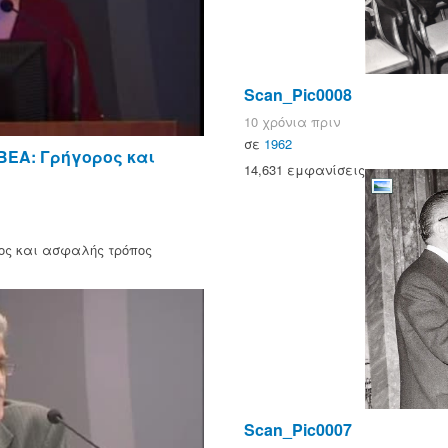
Scan_Pic0008
10 χρόνια πριν
σε
1962
ΒΕΑ: Γρήγορος και
14,631 εμφανίσεις
ος και ασφαλής τρόπος
Scan_Pic0007