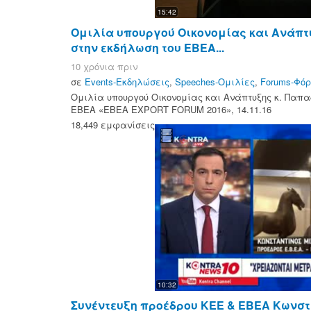
15:42
Ομιλία υπουργού Οικονομίας και Ανάπτ
στην εκδήλωση του ΕΒΕΑ...
10 χρόνια πριν
σε
Events-Εκδηλώσεις
,
Speeches-Ομιλίες
,
Forums-Φό
Ομιλία υπουργού Οικονομίας και Ανάπτυξης κ. Παπα
ΕΒΕΑ «ΕΒΕΑ EXPORT FORUM 2016», 14.11.16
18,449 εμφανίσεις
10:32
Συνέντευξη προέδρου ΚΕΕ & ΕΒΕΑ Κωνστ