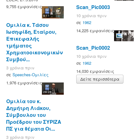
9,755 εμφανίσεις
Scan_Pic0003
10 χρόνια πριν
9:11
σε
1962
Ομιλία κ. Τάσου
14,225 εμφανίσεις
Ιωσηφίδη, Εταίρου,
Επικεφαλής
τμήματος
Scan_Pic0002
Χρηματοοικονομικών
10 χρόνια πριν
Συμβού...
σε
1962
3 χρόνια πριν
14,030 εμφανίσεις
σε
Speeches-Ομιλίες
Δείτε περισσότερα
1,976 εμφανίσεις
28:28
Ομιλία του κ.
Δημήτρη Λιάκου,
Σύμβουλου του
Προέδρου του ΣΥΡΙΖΑ
ΠΣ για θέματα Οι...
3 χρόνια πριν