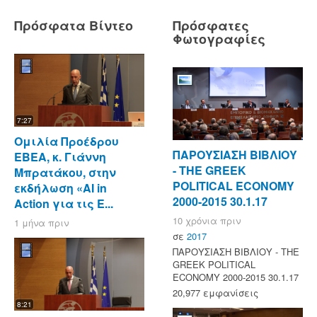
Πρόσφατα Βίντεο
Πρόσφατες
Φωτογραφίες
7:27
Ομιλία Προέδρου
ΠΑΡΟΥΣΙΑΣΗ ΒΙΒΛΙΟΥ
ΕΒΕΑ, κ. Γιάννη
- ΤΗΕ GREEK
Μπρατάκου, στην
POLITICAL ECONOMY
εκδήλωση «AI in
2000-2015 30.1.17
Action για τις Ε...
10 χρόνια πριν
1 μήνα πριν
σε
2017
ΠΑΡΟΥΣΙΑΣΗ ΒΙΒΛΙΟΥ - ΤΗΕ
GREEK POLITICAL
ECONOMY 2000-2015 30.1.17
20,977 εμφανίσεις
8:21