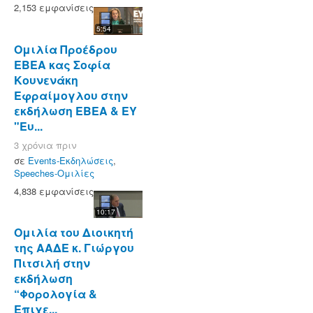
2,153 εμφανίσεις
5:54
Ομιλία Προέδρου
ΕΒΕΑ κας Σοφία
Κουνενάκη
Εφραίμογλου στην
εκδήλωση ΕΒΕΑ & ΕΥ
"Ευ...
3 χρόνια πριν
σε
Events-Εκδηλώσεις
,
Speeches-Ομιλίες
4,838 εμφανίσεις
10:17
Ομιλία του Διοικητή
της ΑΑΔΕ κ. Γιώργου
Πιτσιλή στην
εκδήλωση
“Φορολογία &
Επιχε...