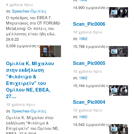
4 χρόνια πριν
14,900 εμφανίσεις
σε
Speeches-Ομιλίες
Ο πρόεδρος του ΕΒΕΑ Γ.
Μπρατάκος στο OT FORUM2-
Scan_Pic0006
MεtaLiving: Οι πόλεις του
10 χρόνια πριν
μέλλοντος είναι ήδη εδώ,
σε
1962
29.6.22
3,039 εμφανίσεις
15,788 εμφανίσεις
5:12
Scan_Pic0005
Ομιλία Κ. Μίχαλου
στην εκδήλωση
10 χρόνια πριν
"Φιλότιμο &
σε
1962
Επιχειρείν" του
15,164 εμφανίσεις
Ομίλου ΝΕ, ΕΒΕΑ,
27....
Scan_Pic0004
10 χρόνια πριν
10 χρόνια πριν
σε
Speeches-Ομιλίες
σε
1962
Ομιλία Κ. Μίχαλου στην
εκδήλωση "Φιλότιμο &
14,542 εμφανίσεις
Επιχειρείν" του Ομίλου ΝΕ,
ΕΒΕΑ, 27.5.2016