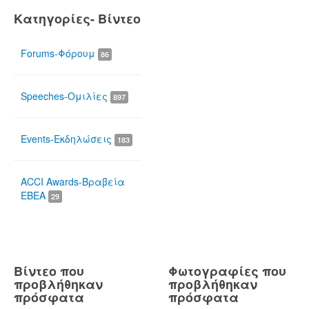
Κατηγορίες- Βίντεο
Forums-Φόρουμ
86
Speeches-Ομιλίες
897
Events-Εκδηλώσεις
183
ACCI Awards-Βραβεία
ΕΒΕΑ
29
Βίντεο που
Φωτογραφίες που
προβλήθηκαν
προβλήθηκαν
πρόσφατα
πρόσφατα