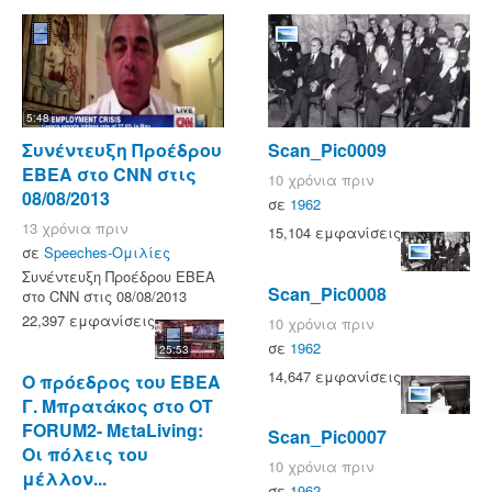
5:48
Συνέντευξη Προέδρου
Scan_Pic0009
ΕΒΕΑ στο CNN στις
10 χρόνια πριν
08/08/2013
σε
1962
13 χρόνια πριν
15,104 εμφανίσεις
σε
Speeches-Ομιλίες
Συνέντευξη Προέδρου ΕΒΕΑ
Scan_Pic0008
στο CNN στις 08/08/2013
22,397 εμφανίσεις
10 χρόνια πριν
σε
1962
25:53
14,647 εμφανίσεις
Ο πρόεδρος του ΕΒΕΑ
Γ. Μπρατάκος στο OT
FORUM2- MεtaLiving:
Scan_Pic0007
Οι πόλεις του
10 χρόνια πριν
μέλλον...
σε
1962