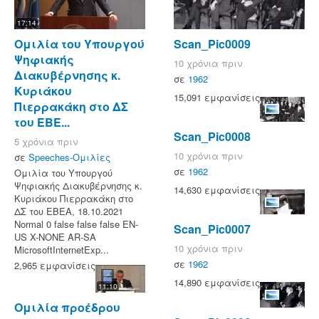
17:14
Ομιλία του Υπουργού
Scan_Pic0009
Ψηφιακής
10 χρόνια πριν
Διακυβέρνησης κ.
σε
1962
Κυριάκου
15,091 εμφανίσεις
Πιερρακάκη στο ΔΣ
του ΕΒΕ...
Scan_Pic0008
5 χρόνια πριν
10 χρόνια πριν
σε
Speeches-Ομιλίες
σε
1962
Ομιλία του Υπουργού
Ψηφιακής Διακυβέρνησης κ.
14,630 εμφανίσεις
Κυριάκου Πιερρακάκη στο
ΔΣ του ΕΒΕΑ, 18.10.2021
Normal 0 false false false EN-
Scan_Pic0007
US X-NONE AR-SA
10 χρόνια πριν
MicrosoftInternetExp...
σε
1962
2,965 εμφανίσεις
14,890 εμφανίσεις
11:10
Ομιλία προέδρου