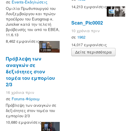
σε
Events-Εκδηλώσεις
14,213 εμφανίσεις
Ομιλία Πρωθυπουργού του
Λουξεμβούργου και πρώην
προέδρου του Eurogroup κ.
Scan_Pic0002
Juncker κατά την τελετή
βράβευσής του από το ΕΒΕΑ,
10 χρόνια πριν
11.6.13
σε
1962
8,462 εμφανίσεις
14,017 εμφανίσεις
1:20:00
Δείτε περισσότερα
Πρόβλεψη των
αναγκών σε
δεξιότητες στον
τομέα του εμπορίου
2/3
16 χρόνια πριν
σε
Forums-Φόρουμ
Πρόβλεψη των αναγκών σε
δεξιότητες στον τομέα του
εμπορίου 2/3
10,680 εμφανίσεις
17:59