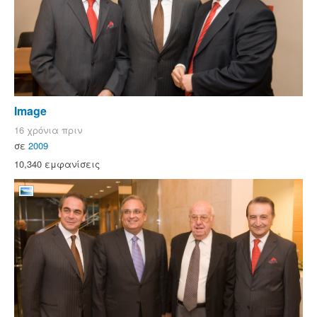
Image
16 χρόνια πριν
σε
2009
10,340 εμφανίσεις