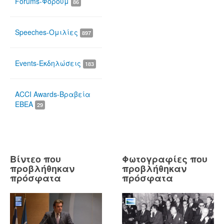
Forums-Φόρουμ
86
Speeches-Ομιλίες
897
Events-Εκδηλώσεις
183
ACCI Awards-Βραβεία
ΕΒΕΑ
29
Βίντεο που
Φωτογραφίες που
προβλήθηκαν
προβλήθηκαν
πρόσφατα
πρόσφατα