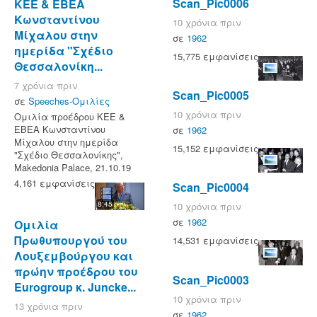
Scan_Pic0006
ΚΕΕ & ΕΒΕΑ
Κωνσταντίνου
10 χρόνια πριν
Μίχαλου στην
σε
1962
ημερίδα "Σχέδιο
15,775 εμφανίσεις
Θεσσαλονίκη...
7 χρόνια πριν
Scan_Pic0005
σε
Speeches-Ομιλίες
10 χρόνια πριν
Ομιλία προέδρου ΚΕΕ &
ΕΒΕΑ Κωνσταντίνου
σε
1962
Μίχαλου στην ημερίδα
15,152 εμφανίσεις
"Σχέδιο Θεσσαλονίκης",
Makedonia Palace, 21.10.19
4,161 εμφανίσεις
Scan_Pic0004
8:45
10 χρόνια πριν
σε
1962
Ομιλία
Πρωθυπουργού του
14,531 εμφανίσεις
Λουξεμβούργου και
πρώην προέδρου του
Scan_Pic0003
Eurogroup κ. Juncke...
10 χρόνια πριν
13 χρόνια πριν
σε
1962