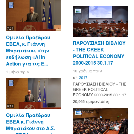
7:27
Ομιλία Προέδρου
ΠΑΡΟΥΣΙΑΣΗ ΒΙΒΛΙΟΥ
ΕΒΕΑ, κ. Γιάννη
- ΤΗΕ GREEK
Μπρατάκου, στην
POLITICAL ECONOMY
εκδήλωση «AI in
2000-2015 30.1.17
Action για τις Ε...
10 χρόνια πριν
1 μήνα πριν
σε
2017
ΠΑΡΟΥΣΙΑΣΗ ΒΙΒΛΙΟΥ - ΤΗΕ
GREEK POLITICAL
ECONOMY 2000-2015 30.1.17
20,965 εμφανίσεις
8:21
Ομιλία Προέδρου
ΕΒΕΑ κ. Γιάννη
Μπρατάκου στο Δ.Σ.