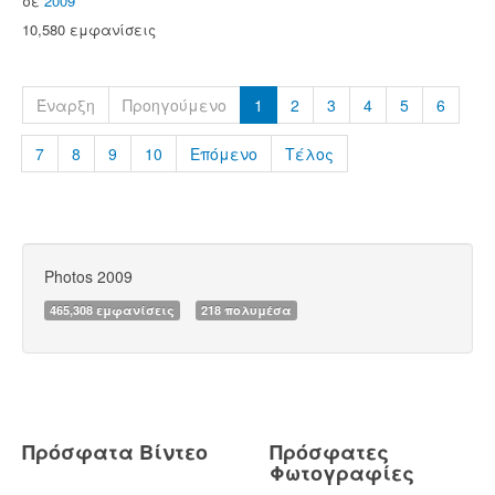
σε
2009
10,580 εμφανίσεις
Έναρξη
Προηγούμενο
1
2
3
4
5
6
7
8
9
10
Επόμενο
Τέλος
Photos 2009
465,308 εμφανίσεις
218 πολυμέσα
Πρόσφατα Βίντεο
Πρόσφατες
Φωτογραφίες