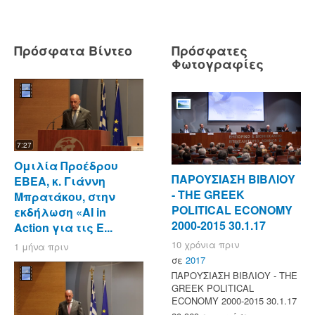
Πρόσφατα Βίντεο
Πρόσφατες
Φωτογραφίες
7:27
Ομιλία Προέδρου
ΠΑΡΟΥΣΙΑΣΗ ΒΙΒΛΙΟΥ
ΕΒΕΑ, κ. Γιάννη
- ΤΗΕ GREEK
Μπρατάκου, στην
POLITICAL ECONOMY
εκδήλωση «AI in
2000-2015 30.1.17
Action για τις Ε...
10 χρόνια πριν
1 μήνα πριν
σε
2017
ΠΑΡΟΥΣΙΑΣΗ ΒΙΒΛΙΟΥ - ΤΗΕ
GREEK POLITICAL
ECONOMY 2000-2015 30.1.17