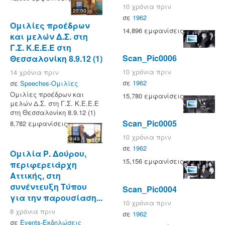
10 χρόνια πριν
20:00
σε
1962
Ομιλίες προέδρων
14,896 εμφανίσεις
και μελών Δ.Σ. στη
Γ.Σ. Κ.Ε.Ε.Ε στη
Scan_Pic0006
Θεσσαλονίκη 8.9.12 (1)
10 χρόνια πριν
14 χρόνια πριν
σε
1962
σε
Speeches-Ομιλίες
Ομιλίες προέδρων και
15,780 εμφανίσεις
μελών Δ.Σ. στη Γ.Σ. Κ.Ε.Ε.Ε
στη Θεσσαλονίκη 8.9.12 (1)
Scan_Pic0005
8,782 εμφανίσεις
10 χρόνια πριν
9:49
σε
1962
Ομιλία Ρ. Δούρου,
15,156 εμφανίσεις
περιφερειάρχη
Αττικής, στη
συνέντευξη Τύπου
Scan_Pic0004
για την παρουσίαση...
10 χρόνια πριν
8 χρόνια πριν
σε
1962
σε
Events-Εκδηλώσεις