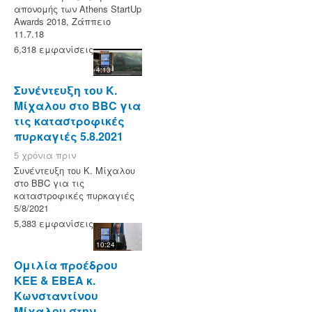
απονομής των Athens StartUp
Awards 2018, Ζάππειο
11.7.18
6,318 εμφανίσεις
4:13
Συνέντευξη του Κ.
Μίχαλου στο ΒBC για
τις καταστροφικές
πυρκαγιές 5.8.2021
5 χρόνια πριν
Συνέντευξη του Κ. Μίχαλου
στο ΒBC για τις
καταστροφικές πυρκαγιές
5/8/2021
5,383 εμφανίσεις
10:24
Ομιλία προέδρου
ΚΕΕ & ΕΒΕΑ κ.
Κωνσταντίνου
Μίχαλου στην