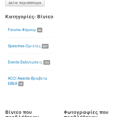
Δείτε περισσότερα
Κατηγορίες- Βίντεο
Forums-Φόρουμ
86
Speeches-Ομιλίες
897
Events-Εκδηλώσεις
183
ACCI Awards-Βραβεία
ΕΒΕΑ
29
Βίντεο που
Φωτογραφίες που