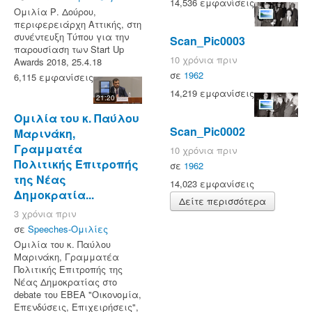
14,536 εμφανίσεις
Ομιλία Ρ. Δούρου,
περιφερειάρχη Αττικής, στη
συνέντευξη Τύπου για την
Scan_Pic0003
παρουσίαση των Start Up
10 χρόνια πριν
Awards 2018, 25.4.18
σε
1962
6,115 εμφανίσεις
14,219 εμφανίσεις
21:20
Ομιλία του κ. Παύλου
Scan_Pic0002
Μαρινάκη,
Γραμματέα
10 χρόνια πριν
Πολιτικής Επιτροπής
σε
1962
της Νέας
14,023 εμφανίσεις
Δημοκρατία...
Δείτε περισσότερα
3 χρόνια πριν
σε
Speeches-Ομιλίες
Ομιλία του κ. Παύλου
Μαρινάκη, Γραμματέα
Πολιτικής Επιτροπής της
Νέας Δημοκρατίας στο
debate του ΕΒΕΑ "Οικονομία,
Επενδύσεις, Επιχειρήσεις",