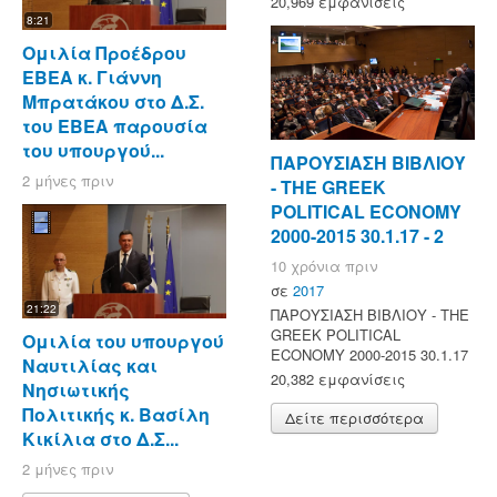
20,969 εμφανίσεις
8:21
Ομιλία Προέδρου
ΕΒΕΑ κ. Γιάννη
Μπρατάκου στο Δ.Σ.
του ΕΒΕΑ παρουσία
του υπουργού...
ΠΑΡΟΥΣΙΑΣΗ ΒΙΒΛΙΟΥ
2 μήνες πριν
- ΤΗΕ GREEK
POLITICAL ECONOMY
2000-2015 30.1.17 - 2
10 χρόνια πριν
σε
2017
21:22
ΠΑΡΟΥΣΙΑΣΗ ΒΙΒΛΙΟΥ - ΤΗΕ
GREEK POLITICAL
Ομιλία του υπουργού
ECONOMY 2000-2015 30.1.17
Ναυτιλίας και
20,382 εμφανίσεις
Νησιωτικής
Πολιτικής κ. Βασίλη
Δείτε περισσότερα
Κικίλια στο Δ.Σ...
2 μήνες πριν