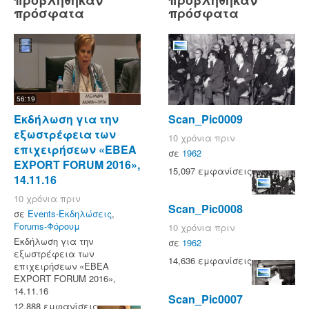
προβλήθηκαν
προβλήθηκαν
πρόσφατα
πρόσφατα
56:19
Εκδήλωση για την
Scan_Pic0009
εξωστρέφεια των
10 χρόνια πριν
επιχειρήσεων «ΕΒΕΑ
σε
1962
EXPORT FORUM 2016»,
15,097 εμφανίσεις
14.11.16
10 χρόνια πριν
Scan_Pic0008
σε
Events-Εκδηλώσεις
,
Forums-Φόρουμ
10 χρόνια πριν
Εκδήλωση για την
σε
1962
εξωστρέφεια των
14,636 εμφανίσεις
επιχειρήσεων «ΕΒΕΑ
EXPORT FORUM 2016»,
14.11.16
Scan_Pic0007
12,888 εμφανίσεις