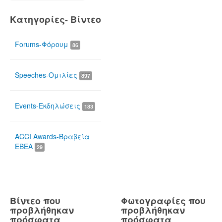
Κατηγορίες- Βίντεο
Forums-Φόρουμ
86
Speeches-Ομιλίες
897
Events-Εκδηλώσεις
183
ACCI Awards-Βραβεία
ΕΒΕΑ
29
Βίντεο που
Φωτογραφίες που
προβλήθηκαν
προβλήθηκαν
πρόσφατα
πρόσφατα