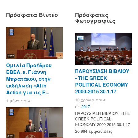
Πρόσφατα Βίντεο
Πρόσφατες
Φωτογραφίες
7:27
Ομιλία Προέδρου
ΠΑΡΟΥΣΙΑΣΗ ΒΙΒΛΙΟΥ
ΕΒΕΑ, κ. Γιάννη
- ΤΗΕ GREEK
Μπρατάκου, στην
POLITICAL ECONOMY
εκδήλωση «AI in
2000-2015 30.1.17
Action για τις Ε...
10 χρόνια πριν
1 μήνα πριν
σε
2017
ΠΑΡΟΥΣΙΑΣΗ ΒΙΒΛΙΟΥ - ΤΗΕ
GREEK POLITICAL
ECONOMY 2000-2015 30.1.17
20,964 εμφανίσεις
8:21