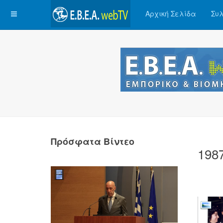
Αρχική Σελίδα
Συλ
Πρόσφατα Βίντεο
198