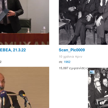
ΒΕΑ, 21.3.22
Scan_Pic0009
10 χρόνια πριν
2
σε
1962
15,097 εμφανίσεις