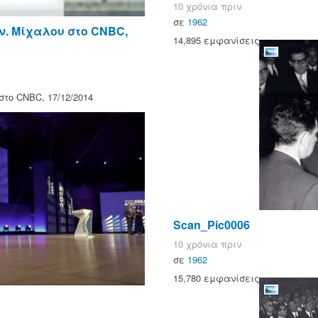
10 χρόνια πριν
σε
1962
ν. Μίχαλου στο CNBC,
14,895 εμφανίσεις
το CNBC, 17/12/2014
Scan_Pic0006
10 χρόνια πριν
σε
1962
15,780 εμφανίσεις