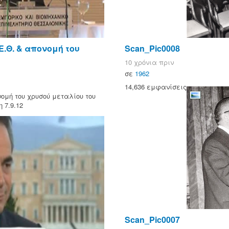
Ε.Θ. & απονομή του
Scan_Pic0008
10 χρόνια πριν
σε
1962
14,636 εμφανίσεις
ομή του χρυσού μεταλίου του
 7.9.12
Scan_Pic0007