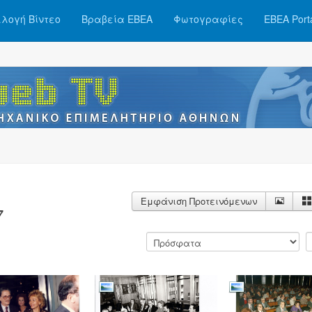
λογή Βίντεο
Βραβεία ΕΒΕΑ
Φωτογραφίες
ΕΒΕΑ Port
Εμφάνιση Προτεινόμενων
7