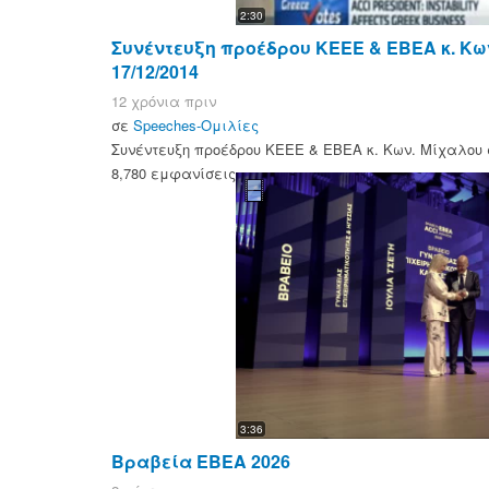
2:30
Συνέντευξη προέδρου KEEE & ΕΒΕΑ κ. Κω
17/12/2014
12 χρόνια πριν
σε
Speeches-Ομιλίες
Συνέντευξη προέδρου KEEE & ΕΒΕΑ κ. Κων. Μίχαλου σ
8,780 εμφανίσεις
3:36
Βραβεία ΕΒΕΑ 2026