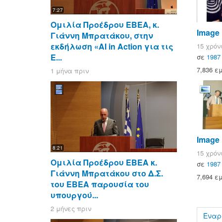
7:27
Ομιλία Προέδρου ΕΒΕΑ, κ.
Image
Γιάννη Μπρατάκου, στην
εκδήλωση «AI in Action για τις
15 χρόν
Ε...
σε
1987
7,836 ε
1 μήνα πριν
Image
8:21
15 χρόν
Ομιλία Προέδρου ΕΒΕΑ κ.
σε
1987
Γιάννη Μπρατάκου στο Δ.Σ.
7,694 ε
του ΕΒΕΑ παρουσία του
υπουργού...
2 μήνες πριν
Έναρ