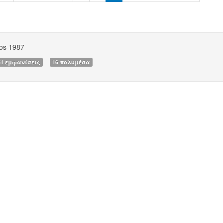
os 1987
51 εμφανίσεις
16 πολυμέσα