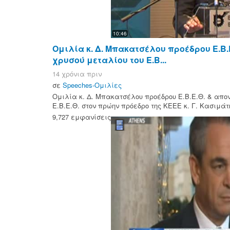
10:46
Ομιλία κ. Δ. Μπακατσέλου προέδρου Ε.Β.
χρυσού μεταλίου του Ε.Β...
14 χρόνια πριν
σε
Speeches-Ομιλίες
Ομιλία κ. Δ. Μπακατσέλου προέδρου Ε.Β.Ε.Θ. & απον
Ε.Β.Ε.Θ. στον πρώην πρόεδρο της ΚΕΕΕ κ. Γ. Κασιμάτη
9,727 εμφανίσεις