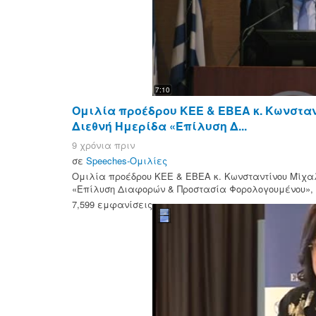
7:10
Ομιλία προέδρου ΚΕΕ & ΕΒΕΑ κ. Κωνστα
Διεθνή Ημερίδα «Επίλυση Δ...
9 χρόνια πριν
σε
Speeches-Ομιλίες
Ομιλία προέδρου ΚΕΕ & ΕΒΕΑ κ. Κωνσταντίνου Μϊχα
«Επίλυση Διαφορών & Προστασία Φορολογουμένου», 8
7,599 εμφανίσεις