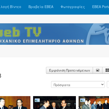
λογή Βίντεο
Βραβεία ΕΒΕΑ
Φωτογραφίες
ΕΒΕΑ Port
Εμφάνιση Προτεινόμενων
8