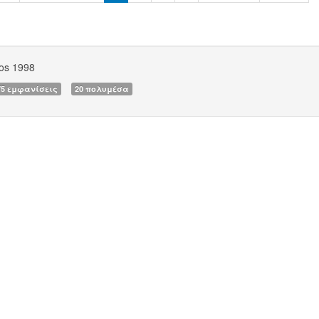
os 1998
75 εμφανίσεις
20 πολυμέσα