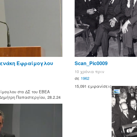
νενάκη Εφραίμογλου
Scan_Pic0009
10 χρόνια πριν
σε
1962
15,091 εμφανίσεις
ίμογλου στο ΔΣ του ΕΒΕΑ
Δημήτρη Παπαστεργίου, 28.2.24