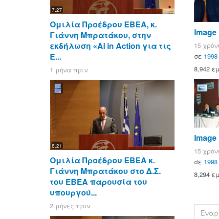
7:27
Ομιλία Προέδρου ΕΒΕΑ, κ.
Image
Γιάννη Μπρατάκου, στην
εκδήλωση «AI in Action για τις
15 χρόν
Ε...
σε
1998
8,942 ε
1 μήνα πριν
Image
8:21
15 χρόν
Ομιλία Προέδρου ΕΒΕΑ κ.
σε
1998
Γιάννη Μπρατάκου στο Δ.Σ.
8,294 ε
του ΕΒΕΑ παρουσία του
υπουργού...
2 μήνες πριν
Έναρ