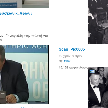
δύσεων κ. Άδωνι
ωνι Γεωργιάδη στην τελετή για
23
Scan_Pic0005
10 χρόνια πριν
σε
1962
15,152 εμφανίσεις