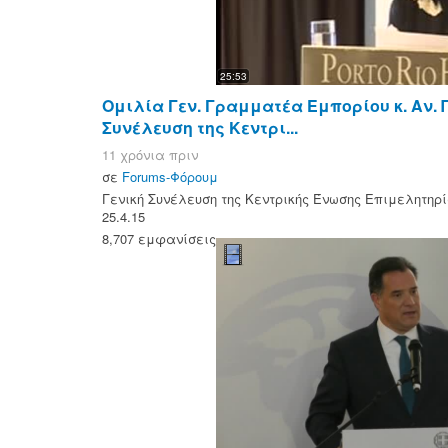
25:53
Ομιλία Γεν. Γραμματέα Εμπορίου κ. Αν.
Συνέλευση της Κεντρι...
11 χρόνια πριν
σε
Forums-Φόρουμ
Γενική Συνέλευση της Κεντρικής Ένωσης Επιμελητηρ
25.4.15
8,707 εμφανίσεις