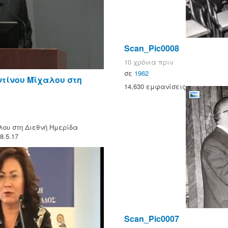
Scan_Pic0008
10 χρόνια πριν
σε
1962
ντίνου Μϊχαλου στη
14,630 εμφανίσεις
λου στη Διεθνή Ημερίδα
.5.17
Scan_Pic0007