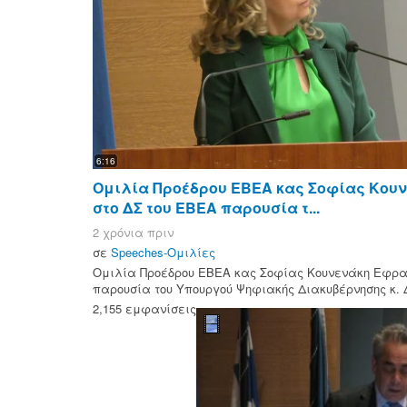
6:16
Ομιλία Προέδρου ΕΒΕΑ κας Σοφίας Κου
στο ΔΣ του ΕΒΕΑ παρουσία τ...
2 χρόνια πριν
σε
Speeches-Ομιλίες
Ομιλία Προέδρου ΕΒΕΑ κας Σοφίας Κουνενάκη Εφρα
παρουσία του Υπουργού Ψηφιακής Διακυβέρνησης κ. 
2,155 εμφανίσεις