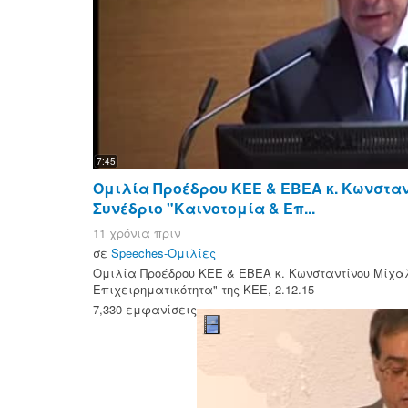
7:45
Ομιλία Πρoέδρου ΚΕΕ & ΕΒΕΑ κ. Κωνστα
Συνέδριο "Καινοτομία & Επ...
11 χρόνια πριν
σε
Speeches-Ομιλίες
Ομιλία Πρoέδρου ΚΕΕ & ΕΒΕΑ κ. Κωνσταντίνου Μίχαλ
Επιχειρηματικότητα" της ΚΕΕ, 2.12.15
7,330 εμφανίσεις