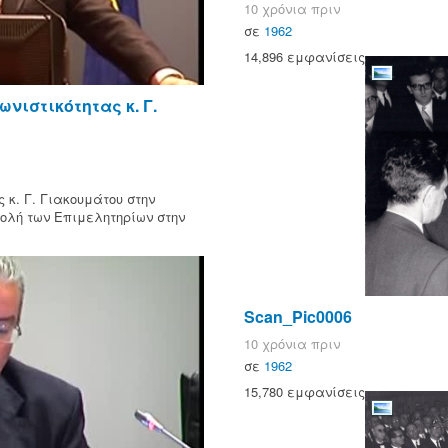
10 χρόνια πριν
σε
1962
14,896 εμφανίσεις
ιστικότητας κ. Γ.
κ. Γ. Γιακουμάτου στην
ολή των Επιμελητηρίων στην
Scan_Pic0006
10 χρόνια πριν
σε
1962
15,780 εμφανίσεις