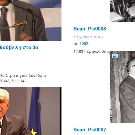
Scan_Pic0008
10 χρόνια πριν
σε
1962
δούβελη στο 3ο
14,637 εμφανίσεις
3ο Στρατηγικό Συνέδριο
14", 5.11.14
Scan_Pic0007