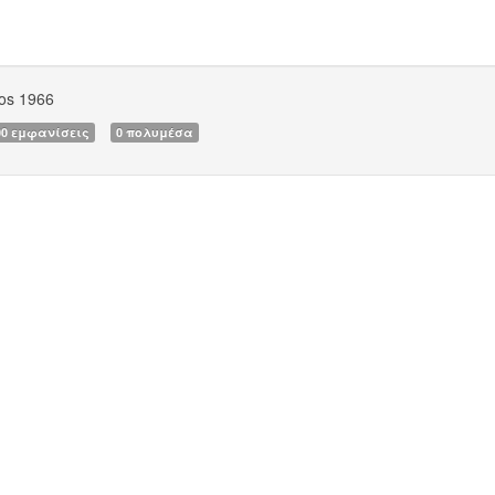
os 1966
00 εμφανίσεις
0 πολυμέσα