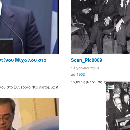
ντίνου Μίχαλου στο
Scan_Pic0009
10 χρόνια πριν
σε
1962
15,097 εμφανίσεις
ου στο Συνέδριο "Καινοτομία &