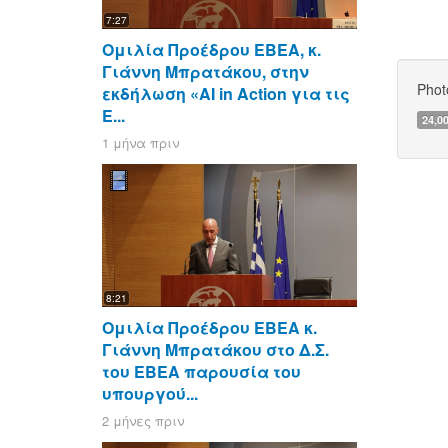
7:27
Ομιλία Προέδρου ΕΒΕΑ, κ.
Γιάννη Μπρατάκου, στην
Phot
εκδήλωση «AI in Action για τις
Ε...
24,0
1 μήνα πριν
8:21
Ομιλία Προέδρου ΕΒΕΑ κ.
Γιάννη Μπρατάκου στο Δ.Σ.
του ΕΒΕΑ παρουσία του
υπουργού...
2 μήνες πριν