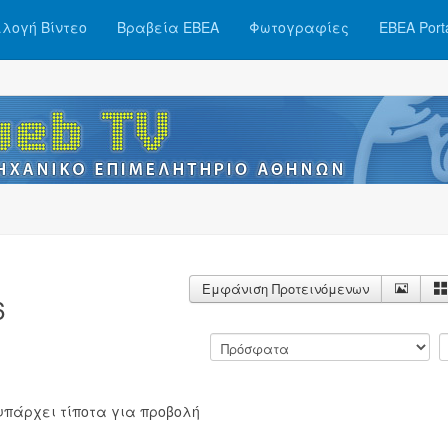
λογή Βίντεο
Βραβεία ΕΒΕΑ
Φωτογραφίες
ΕΒΕΑ Port
Εμφάνιση Προτεινόμενων
6
υπάρχει τίποτα για προβολή