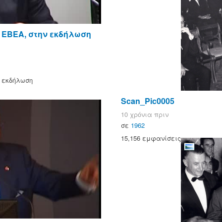
Σ ΕΒΕΑ, στην εκδήλωση
ν εκδήλωση
Scan_Pic0005
10 χρόνια πριν
σε
1962
15,156 εμφανίσεις