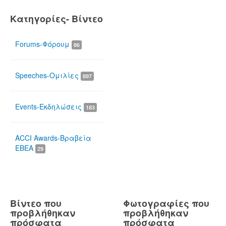
Κατηγορίες- Βίντεο
Forums-Φόρουμ
86
Speeches-Ομιλίες
897
Events-Εκδηλώσεις
183
ACCI Awards-Βραβεία
ΕΒΕΑ
29
Βίντεο που
Φωτογραφίες που
προβλήθηκαν
προβλήθηκαν
πρόσφατα
πρόσφατα