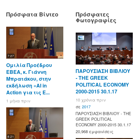
Πρόσφατα Βίντεο
Πρόσφατες
Φωτογραφίες
7:27
Ομιλία Προέδρου
ΠΑΡΟΥΣΙΑΣΗ ΒΙΒΛΙΟΥ
ΕΒΕΑ, κ. Γιάννη
- ΤΗΕ GREEK
Μπρατάκου, στην
POLITICAL ECONOMY
εκδήλωση «AI in
2000-2015 30.1.17
Action για τις Ε...
10 χρόνια πριν
1 μήνα πριν
σε
2017
ΠΑΡΟΥΣΙΑΣΗ ΒΙΒΛΙΟΥ - ΤΗΕ
GREEK POLITICAL
ECONOMY 2000-2015 30.1.17
20,968 εμφανίσεις
8:21