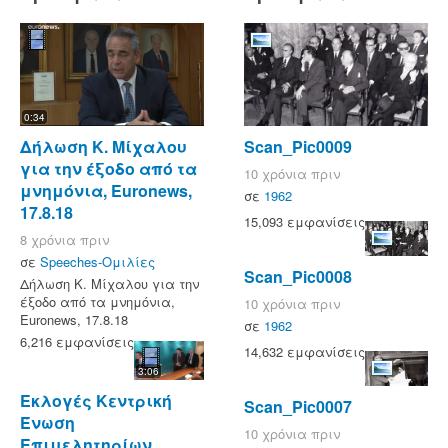
0:34
Δήλωση Κ. Μίχαλου
Scan_Pic0009
για την έξοδο από τα
10 χρόνια πριν
μνημόνια, Euronews,
σε
1962
17.8.18
15,093 εμφανίσεις
8 χρόνια πριν
σε
Speeches-Ομιλίες
Scan_Pic0008
Δήλωση Κ. Μίχαλου για την
έξοδο από τα μνημόνια,
10 χρόνια πριν
Euronews, 17.8.18
σε
1962
6,216 εμφανίσεις
14,632 εμφανίσεις
3:06
Εκλογές Κεντρική
Scan_Pic0007
Ένωση
10 χρόνια πριν
Επιμελητηρίων,