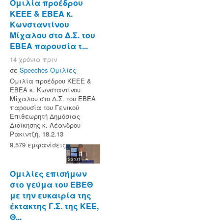
Ομιλία προέδρου
ΚΕΕΕ & EBEA κ.
Κωνσταντίνου
Μίχαλου στο Δ.Σ. του
ΕΒΕΑ παρουσία τ...
14 χρόνια πριν
σε
Speeches-Ομιλίες
Ομιλία προέδρου ΚΕΕΕ &
EBEA κ. Κωνσταντίνου
Μίχαλου στο Δ.Σ. του ΕΒΕΑ
παρουσία του Γενικού
Επιθεωρητή Δημόσιας
Διοίκησης κ. Λέανδρου
Ρακιντζή, 18.2.13
9,579 εμφανίσεις
23:01
Ομιλίες επισήμων
στο γεύμα του ΕΒΕΘ
με την ευκαιρία της
έκτακτης Γ.Σ. της ΚΕΕ,
Θ...