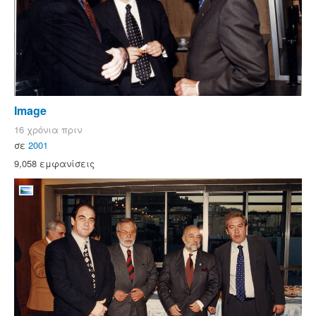
Image
16 χρόνια πριν
σε
2001
9,058 εμφανίσεις