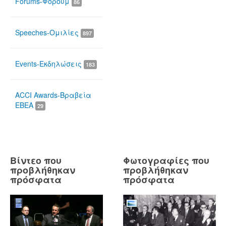
Forums-Φόρουμ
86
Speeches-Ομιλίες
897
Events-Εκδηλώσεις
183
ACCI Awards-Βραβεία
ΕΒΕΑ
29
Βίντεο που
Φωτογραφίες που
προβλήθηκαν
προβλήθηκαν
πρόσφατα
πρόσφατα