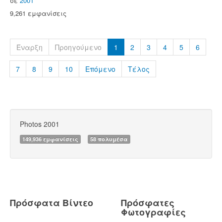
σε
2001
9,261 εμφανίσεις
Έναρξη
Προηγούμενο
1
2
3
4
5
6
7
8
9
10
Επόμενο
Τέλος
Photos 2001
149,936 εμφανίσεις
58 πολυμέσα
Πρόσφατα Βίντεο
Πρόσφατες
Φωτογραφίες