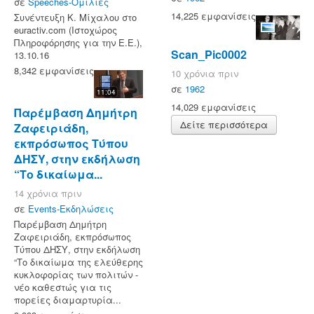
σε
Speeches-Ομιλίες
14,225 εμφανίσεις
Συνέντευξη Κ. Μίχαλου στο
euractiv.com (Ιστοχώρος
Πληροφόρησης για την Ε.Ε.),
Scan_Pic0002
13.10.16
8,342 εμφανίσεις
10 χρόνια πριν
σε
1962
11:04
14,029 εμφανίσεις
Παρέμβαση Δημήτρη
Δείτε περισσότερα
Ζαφειριάδη,
εκπρόσωπος Τύπου
ΔΗΣΥ, στην εκδήλωση
“Το δικαίωμα...
14 χρόνια πριν
σε
Events-Εκδηλώσεις
Παρέμβαση Δημήτρη
Ζαφειριάδη, εκπρόσωπος
Τύπου ΔΗΣΥ, στην εκδήλωση
“Το δικαίωμα της ελεύθερης
κυκλοφορίας των πολιτών -
νέο καθεστώς για τις
πορείες διαμαρτυρία...