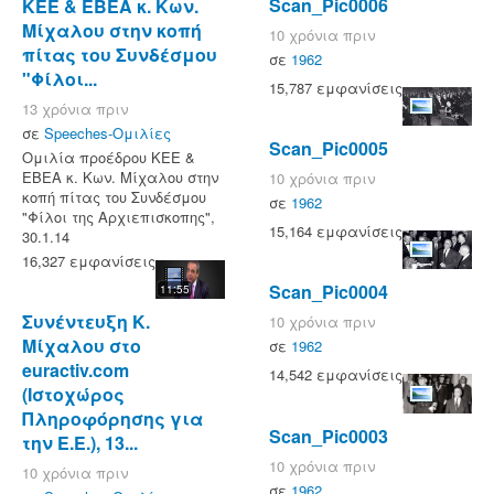
Scan_Pic0006
ΚΕΕ & ΕΒΕΑ κ. Κων.
Μίχαλου στην κοπή
10 χρόνια πριν
πίτας του Συνδέσμου
σε
1962
"Φίλοι...
15,787 εμφανίσεις
13 χρόνια πριν
σε
Speeches-Ομιλίες
Scan_Pic0005
Ομιλία προέδρου ΚΕΕ &
ΕΒΕΑ κ. Κων. Μίχαλου στην
10 χρόνια πριν
κοπή πίτας του Συνδέσμου
σε
1962
"Φίλοι της Αρχιεπισκοπης",
15,164 εμφανίσεις
30.1.14
16,327 εμφανίσεις
Scan_Pic0004
11:55
Συνέντευξη Κ.
10 χρόνια πριν
Μίχαλου στο
σε
1962
euractiv.com
14,542 εμφανίσεις
(Ιστοχώρος
Πληροφόρησης για
Scan_Pic0003
την Ε.Ε.), 13...
10 χρόνια πριν
10 χρόνια πριν
σε
1962