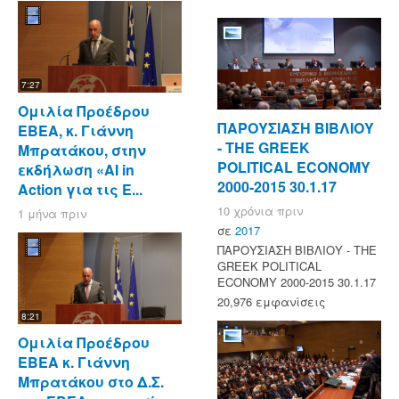
7:27
Ομιλία Προέδρου
ΠΑΡΟΥΣΙΑΣΗ ΒΙΒΛΙΟΥ
ΕΒΕΑ, κ. Γιάννη
- ΤΗΕ GREEK
Μπρατάκου, στην
POLITICAL ECONOMY
εκδήλωση «AI in
2000-2015 30.1.17
Action για τις Ε...
10 χρόνια πριν
1 μήνα πριν
σε
2017
ΠΑΡΟΥΣΙΑΣΗ ΒΙΒΛΙΟΥ - ΤΗΕ
GREEK POLITICAL
ECONOMY 2000-2015 30.1.17
20,976 εμφανίσεις
8:21
Ομιλία Προέδρου
ΕΒΕΑ κ. Γιάννη
Μπρατάκου στο Δ.Σ.