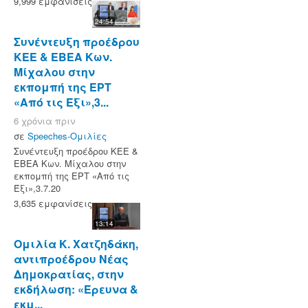
9,999 εμφανίσεις
24:54
Συνέντευξη προέδρου
ΚΕΕ & ΕΒΕΑ Κων.
Μίχαλου στην
εκπομπή της ΕΡΤ
«Από τις Έξι»,3...
6 χρόνια πριν
σε
Speeches-Ομιλίες
Συνέντευξη προέδρου ΚΕΕ &
ΕΒΕΑ Κων. Μίχαλου στην
εκπομπή της ΕΡΤ «Από τις
Έξι»,3.7.20
3,635 εμφανίσεις
13:14
Ομιλία Κ. Χατζηδάκη,
αντιπροέδρου Νέας
Δημοκρατίας, στην
εκδήλωση: «Έρευνα &
εκμ...