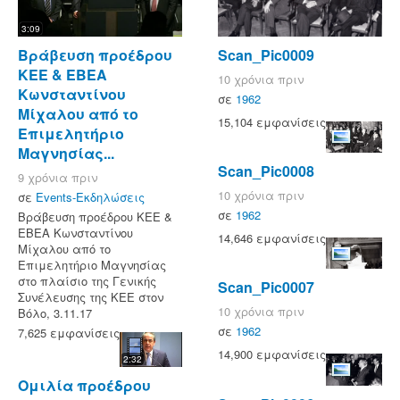
3:09
Βράβευση προέδρου
Scan_Pic0009
ΚΕΕ & ΕΒΕΑ
10 χρόνια πριν
Κωνσταντίνου
σε
1962
Μίχαλου από το
15,104 εμφανίσεις
Επιμελητήριο
Μαγνησίας...
Scan_Pic0008
9 χρόνια πριν
10 χρόνια πριν
σε
Events-Εκδηλώσεις
σε
1962
Βράβευση προέδρου ΚΕΕ &
ΕΒΕΑ Κωνσταντίνου
14,646 εμφανίσεις
Μίχαλου από το
Επιμελητήριο Μαγνησίας
στο πλαίσιο της Γενικής
Scan_Pic0007
Συνέλευσης της ΚΕΕ στον
10 χρόνια πριν
Βόλο, 3.11.17
σε
1962
7,625 εμφανίσεις
14,900 εμφανίσεις
2:32
Ομιλία προέδρου