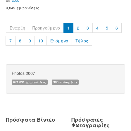
σε
2007
9,849 εμφανίσεις
Έναρξη
Προηγούμενο
1
2
3
4
5
6
7
8
9
10
Επόμενο
Τέλος
Photos 2007
671,831 εμφανίσεις
380 πολυμέσα
Πρόσφατα Βίντεο
Πρόσφατες
Φωτογραφίες