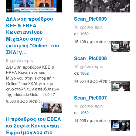
9:44
Δήλωση προέδρου
Scan_Pic0009
ΚΕΕ & ΕΒΕΑ
10 χρόνια πριν
Κωνσταντίνου
σε
1962
Μίχαλου στην
15,108 εμφανίσεις
εκπομπή “Online” του
ΣΚΑΙ γ...
Scan_Pic0008
9 χρόνια πριν
10 χρόνια πριν
Δήλωση προέδρου ΚΕΕ &
ΕΒΕΑ Κωνσταντίνου
σε
1962
Μίχαλου στην εκπομπή “
14,654 εμφανίσεις
Online ” του ΣΚΑΙ για την
αναστολή των επενδύσεων
της Eldorado Gold , 11.9.17
Scan_Pic0007
9,586 εμφανίσεις
10 χρόνια πριν
3:27
σε
1962
Η πρόεδρος του ΕΒΕΑ
14,905 εμφανίσεις
κα Σοφία Κουνενάκη
Εφραίμογλου στο