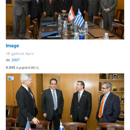
Image
16 χρόνια πριν
σε
2007
9,849 εμφανίσεις