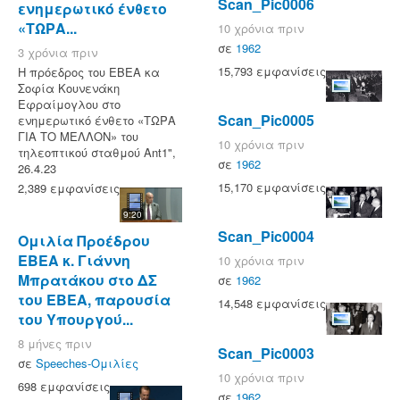
Scan_Pic0006
ενημερωτικό ένθετο
«ΤΩΡΑ...
10 χρόνια πριν
σε
1962
3 χρόνια πριν
15,793 εμφανίσεις
Η πρόεδρος του ΕΒΕΑ κα
Σοφία Κουνενάκη
Εφραίμογλου στο
Scan_Pic0005
ενημερωτικό ένθετο «ΤΩΡΑ
ΓΙΑ ΤΟ ΜΕΛΛΟΝ» του
10 χρόνια πριν
τηλεοπτικού σταθμού Ant1",
σε
1962
26.4.23
15,170 εμφανίσεις
2,389 εμφανίσεις
9:20
Scan_Pic0004
Ομιλία Προέδρου
ΕΒΕΑ κ. Γιάννη
10 χρόνια πριν
Μπρατάκου στο ΔΣ
σε
1962
του ΕΒΕΑ, παρουσία
14,548 εμφανίσεις
του Υπουργού...
8 μήνες πριν
Scan_Pic0003
σε
Speeches-Ομιλίες
10 χρόνια πριν
698 εμφανίσεις
σε
1962