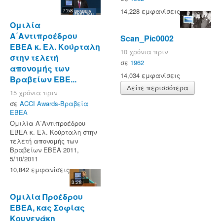
14,228 εμφανίσεις
7:58
Ομιλία
Α΄Αντιπροέδρου
Scan_Pic0002
ΕΒΕΑ κ. Ελ. Κούρταλη
10 χρόνια πριν
στην τελετή
σε
1962
απονομής των
14,034 εμφανίσεις
Βραβείων ΕΒΕ...
Δείτε περισσότερα
15 χρόνια πριν
σε
ACCI Awards-Βραβεία
ΕΒΕΑ
Ομιλία Α΄Αντιπροέδρου
ΕΒΕΑ κ. Ελ. Κούρταλη στην
τελετή απονομής των
Βραβείων ΕΒΕΑ 2011,
5/10/2011
10,842 εμφανίσεις
3:28
Ομιλία Προέδρου
ΕΒΕΑ, κας Σοφίας
Κουνενάκη