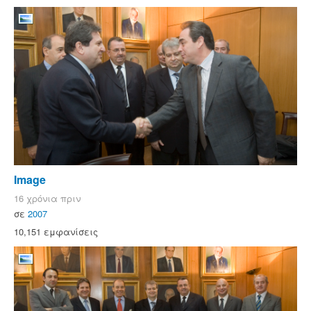
Image
16 χρόνια πριν
σε
2007
10,151 εμφανίσεις