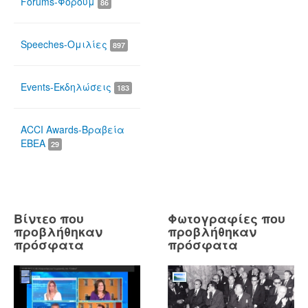
Forums-Φόρουμ
86
Speeches-Ομιλίες
897
Events-Εκδηλώσεις
183
ACCI Awards-Βραβεία
ΕΒΕΑ
29
Βίντεο που
Φωτογραφίες που
προβλήθηκαν
προβλήθηκαν
πρόσφατα
πρόσφατα