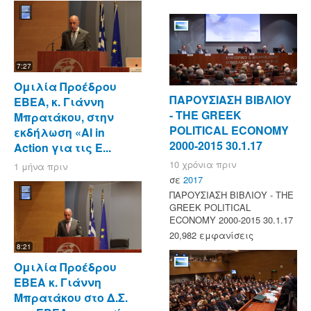
7:27
Ομιλία Προέδρου
ΠΑΡΟΥΣΙΑΣΗ ΒΙΒΛΙΟΥ
ΕΒΕΑ, κ. Γιάννη
- ΤΗΕ GREEK
Μπρατάκου, στην
POLITICAL ECONOMY
εκδήλωση «AI in
2000-2015 30.1.17
Action για τις Ε...
10 χρόνια πριν
1 μήνα πριν
σε
2017
ΠΑΡΟΥΣΙΑΣΗ ΒΙΒΛΙΟΥ - ΤΗΕ
GREEK POLITICAL
ECONOMY 2000-2015 30.1.17
20,982 εμφανίσεις
8:21
Ομιλία Προέδρου
ΕΒΕΑ κ. Γιάννη
Μπρατάκου στο Δ.Σ.