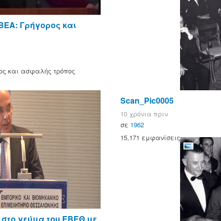
ΒΕΑ: Γρήγορος και
ος και ασφαλής τρόπος
Scan_Pic0005
10 χρόνια πριν
σε
1962
15,171 εμφανίσεις
 στο γεύμα του ΕΒΕΘ με