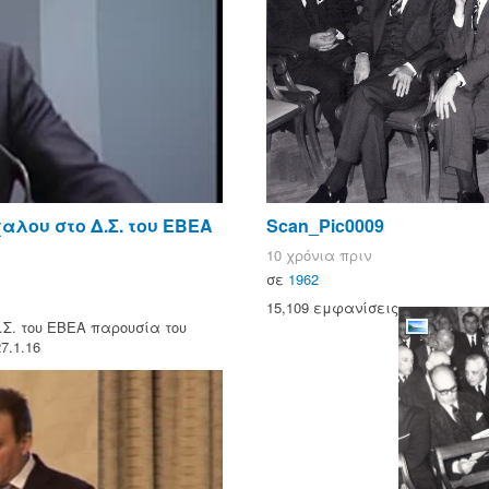
αλου στο Δ.Σ. του ΕΒΕΑ
Scan_Pic0009
10 χρόνια πριν
σε
1962
15,109 εμφανίσεις
.Σ. του ΕΒΕΑ παρουσία του
7.1.16