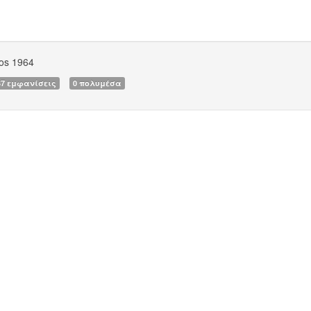
os 1964
37 εμφανίσεις
0 πολυμέσα