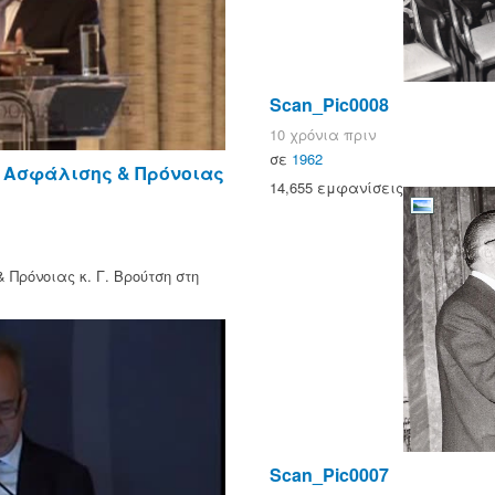
Scan_Pic0008
10 χρόνια πριν
σε
1962
ς Ασφάλισης & Πρόνοιας
14,655 εμφανίσεις
Πρόνοιας κ. Γ. Βρούτση στη
Scan_Pic0007