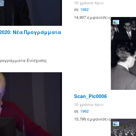
10 χρόνια πριν
σε
1962
14,907 εμφανίσεις
-2020: Νέα Προγράμματα
Προγράμματα Ενίσχυσης
Scan_Pic0006
10 χρόνια πριν
σε
1962
15,795 εμφανίσεις