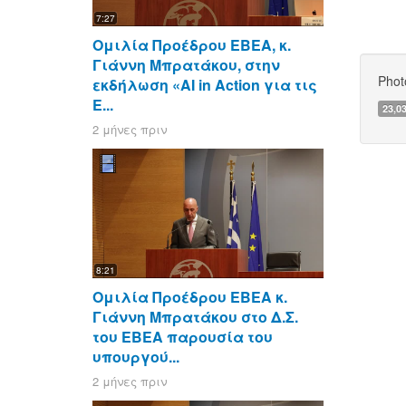
7:27
Ομιλία Προέδρου ΕΒΕΑ, κ.
Γιάννη Μπρατάκου, στην
Phot
εκδήλωση «AI in Action για τις
Ε...
23,0
2 μήνες πριν
8:21
Ομιλία Προέδρου ΕΒΕΑ κ.
Γιάννη Μπρατάκου στο Δ.Σ.
του ΕΒΕΑ παρουσία του
υπουργού...
2 μήνες πριν