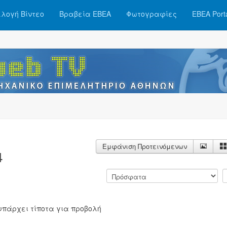
λογή Βίντεο
Βραβεία ΕΒΕΑ
Φωτογραφίες
ΕΒΕΑ Port
Εμφάνιση Προτεινόμενων
4
υπάρχει τίποτα για προβολή