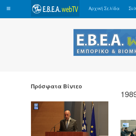
Αρχική Σελίδα
Συλ
Πρόσφατα Βίντεο
198