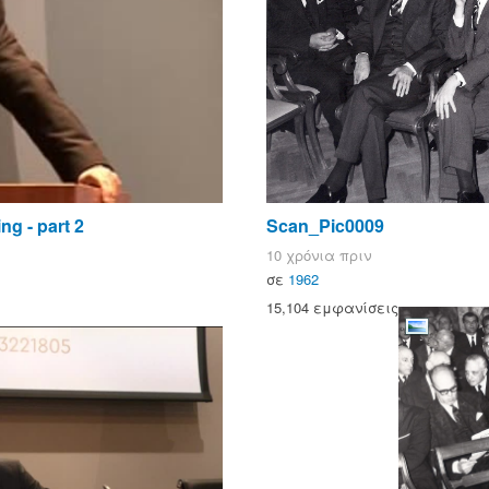
g - part 2
Scan_Pic0009
10 χρόνια πριν
σε
1962
15,104 εμφανίσεις