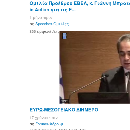
Ομιλία Προέδρου ΕΒΕΑ, κ. Γιάννη Μπρατ
in Action για τις Ε...
1 μήνα πριν
σε
Speeches-Ομιλίες
356 εμφανίσεις
33:26
ΕΥΡΩ-ΜΕΣΟΓΕΙΑΚΟ ΔΙΗΜΕΡΟ
17 χρόνια πριν
σε
Forums-Φόρουμ