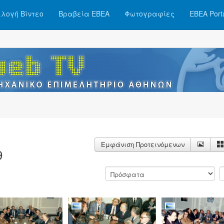
λογή Βίντεο
Βραβεία ΕΒΕΑ
Φωτογραφίες
ΕΒΕΑ Port
Εμφάνιση Προτεινόμενων
9