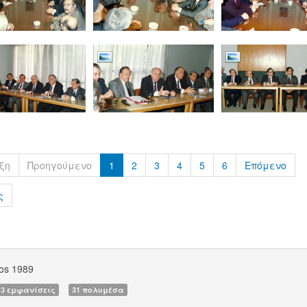
ξη
Προηγούμενο
1
2
3
4
5
6
Επόμενο
ς
os 1989
13 εμφανίσεις
31 πολυμέσα