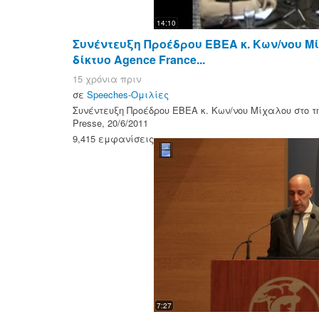
14:10
Συνέντευξη Προέδρου ΕΒΕΑ κ. Κων/νου Μ
δίκτυο Agence France...
15 χρόνια πριν
σε
Speeches-Ομιλίες
Συνέντευξη Προέδρου ΕΒΕΑ κ. Κων/νου Μίχαλου στο τη
Presse, 20/6/2011
9,415 εμφανίσεις
7:27