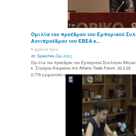
8:56
Ομιλία του προέδρου του Εμπορικού Συλ
Αντιπροέδρου του ΕΒΕΑ κ...
5 χρόνια πριν
σε
Speeches-Ομιλίες
Ομιλία του προέδρου του Εμπορικού Συλλόγου Αθηνών
κ. Σταύρου Καφούνη στο Athens Trade Forum, 23.2.22
2,779 εμφανίσεις