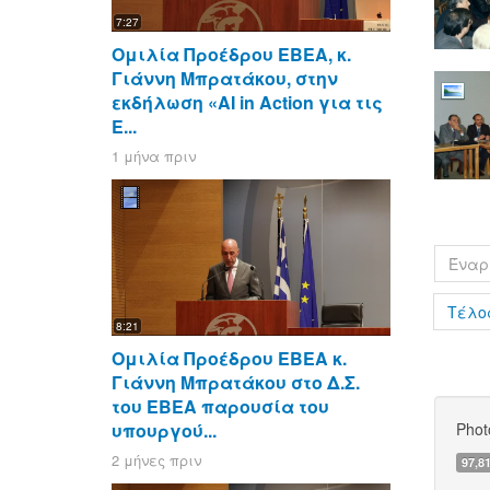
7:27
Ομιλία Προέδρου ΕΒΕΑ, κ.
Γιάννη Μπρατάκου, στην
εκδήλωση «AI in Action για τις
Ε...
1 μήνα πριν
Έναρ
Τέλο
8:21
Ομιλία Προέδρου ΕΒΕΑ κ.
Γιάννη Μπρατάκου στο Δ.Σ.
του ΕΒΕΑ παρουσία του
υπουργού...
Phot
2 μήνες πριν
97,8