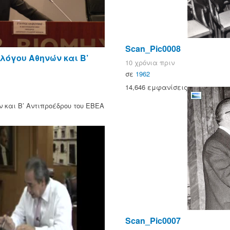
Scan_Pic0008
λόγου Αθηνών και Β’
10 χρόνια πριν
σε
1962
14,646 εμφανίσεις
 και Β’ Αντιπροέδρου του ΕΒΕΑ
Scan_Pic0007