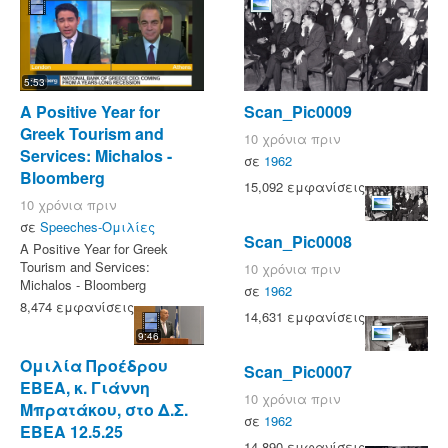
5:53
A Positive Year for
Scan_Pic0009
Greek Tourism and
10 χρόνια πριν
Services: Michalos -
σε
1962
Bloomberg
15,092 εμφανίσεις
10 χρόνια πριν
σε
Speeches-Ομιλίες
Scan_Pic0008
A Positive Year for Greek
Tourism and Services:
10 χρόνια πριν
Michalos - Bloomberg
σε
1962
8,474 εμφανίσεις
14,631 εμφανίσεις
9:46
Ομιλία Προέδρου
Scan_Pic0007
ΕΒΕΑ, κ. Γιάννη
10 χρόνια πριν
Μπρατάκου, στο Δ.Σ.
σε
1962
ΕΒΕΑ 12.5.25
14,890 εμφανίσεις