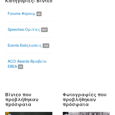
Κατηγορίες- Βίντεο
Forums-Φόρουμ
86
Speeches-Ομιλίες
897
Events-Εκδηλώσεις
183
ACCI Awards-Βραβεία
ΕΒΕΑ
29
Βίντεο που
Φωτογραφίες που
προβλήθηκαν
προβλήθηκαν
πρόσφατα
πρόσφατα