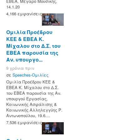
ΕΒΕΑ, Μέγαρο Μουσικής,
14.1.20
4,166 εμφανίσεις
10:25
Ομιλία Προέδρου
ΚΕΕ & ΕΒΕΑ Κ.
Μίχαλου στο Δ.Σ. του
ΕΒΕΑ παρουσία της
Αν. υπουργο...
9 χρόνια πριν
σε
Speeches-Ομιλίες
Ομιλία Προέδρου ΚΕΕ &
ΕΒΕΑ Κ. Μίχαλου στο Δ.Σ.
του ΕΒΕΑ παρουσία της Αν.
υπουργού Εργασίας,
Κοινωνικής Ασφάλισης &
Κοινωνικής Αλληλεγγύης Ρ.
Αντωνοπούλου, 19.6....
7,536 εμφανίσεις
17:28