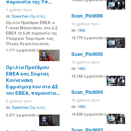
παρουσία της Υπ...
1 χρόνος πριν
Scan_Pic0006
σε
Speeches-Ομιλίες
Ομιλία Προέδρου ΕΒΕΑ, κ.
10 χρόνια πριν
Γιάννη Μπρατάκου, στο Δ.Σ.
σε
1962
ΕΒΕΑ 12.5.25 παρουσία της
15,775 εμφανίσεις
Υπουργού Τουρισμού, κας
Όλγας Κεφαλογιάννη
1,171 εμφανίσεις
Scan_Pic0005
6:18
10 χρόνια πριν
Ομιλία Προέδρου
σε
1962
ΕΒΕΑ κας Σοφίας
15,152 εμφανίσεις
Κουνενάκη
Εφραίμογλου στο ΔΣ
Scan_Pic0004
του ΕΒΕΑ, παρουσία...
10 χρόνια πριν
2 χρόνια πριν
σε
1962
σε
Speeches-Ομιλίες
14,532 εμφανίσεις
2,371 εμφανίσεις
14:32
Scan_Pic0003