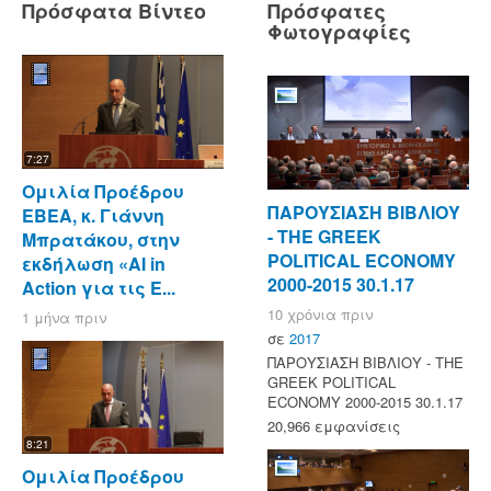
Πρόσφατα Βίντεο
Πρόσφατες
Φωτογραφίες
7:27
Ομιλία Προέδρου
ΠΑΡΟΥΣΙΑΣΗ ΒΙΒΛΙΟΥ
ΕΒΕΑ, κ. Γιάννη
- ΤΗΕ GREEK
Μπρατάκου, στην
POLITICAL ECONOMY
εκδήλωση «AI in
2000-2015 30.1.17
Action για τις Ε...
10 χρόνια πριν
1 μήνα πριν
σε
2017
ΠΑΡΟΥΣΙΑΣΗ ΒΙΒΛΙΟΥ - ΤΗΕ
GREEK POLITICAL
ECONOMY 2000-2015 30.1.17
20,966 εμφανίσεις
8:21
Ομιλία Προέδρου