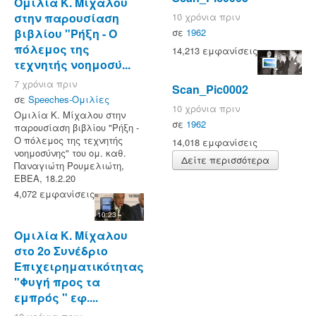
Ομιλία Κ. Μίχαλου
στην παρουσίαση
10 χρόνια πριν
βιβλίου "Ρήξη - Ο
σε
1962
πόλεμος της
14,213 εμφανίσεις
τεχνητής νοημοσύ...
7 χρόνια πριν
Scan_Pic0002
σε
Speeches-Ομιλίες
10 χρόνια πριν
Ομιλία Κ. Μίχαλου στην
σε
1962
παρουσίαση βιβλίου "Ρήξη -
Ο πόλεμος της τεχνητής
14,018 εμφανίσεις
νοημοσύνης" του ομ. καθ.
Δείτε περισσότερα
Παναγιώτη Ρουμελιώτη,
EBEA, 18.2.20
4,072 εμφανίσεις
10:23
Ομιλία Κ. Μίχαλου
στο 2ο Συνέδριο
Επιχειρηματικότητας
"Φυγή προς τα
εμπρός " εφ....