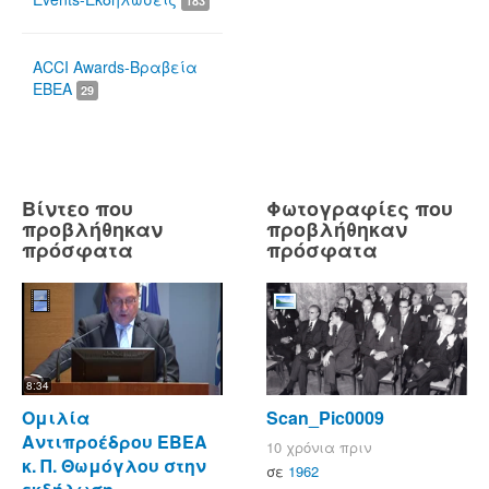
183
ACCI Awards-Βραβεία
ΕΒΕΑ
29
Βίντεο που
Φωτογραφίες που
προβλήθηκαν
προβλήθηκαν
πρόσφατα
πρόσφατα
8:34
Ομιλία
Scan_Pic0009
Αντιπροέδρου ΕΒΕΑ
10 χρόνια πριν
κ. Π. Θωμόγλου στην
σε
1962