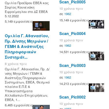
Scan_Pic0005
Ομιλία Προέδρου ΕΒΕΑ κας
Σοφίας Κουνενάκη
10 χρόνια πριν
Εφραίμογλου στο ΔΣ ΕΒΕΑ
σε
1962
5.12.2022
15,149 εμφανίσεις
5,149 εμφανίσεις
34:35
Scan_Pic0004
Ομιλία Γ. Αθανασίου,
10 χρόνια πριν
Πρ. Δ/νσης Μητρώων /
σε
1962
ΓΕΜΗ & Ανάπτυξης
Πληροφορικών
14,531 εμφανίσεις
Συστημάτ...
8 χρόνια πριν
Scan_Pic0003
Ομιλία Γ. Αθανασίου, Πρ. Δ/
10 χρόνια πριν
νσης Μητρώων / ΓΕΜΗ &
σε
1962
Ανάπτυξης Πληροφορικών
Συστημάτων, ΕΒΕΑ, Θεσμικό
14,213 εμφανίσεις
πλαίσιο Ε.Π.Ε &
Υποκαταστήματα
Αλλοδαπών Επιχειρήσεων,
Scan_Pic0002
ΕΒΕΑ, 1...
10 χρόνια πριν
6,465 εμφανίσεις
σε
1962