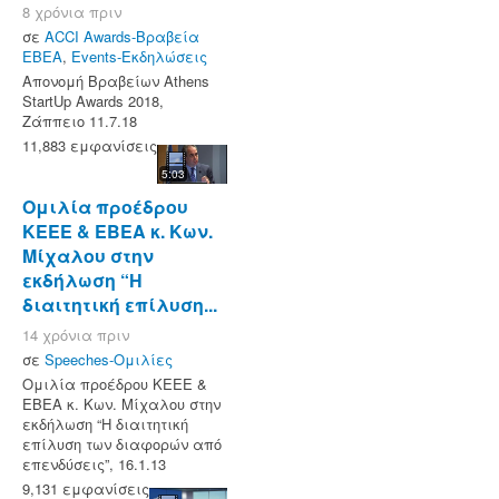
8 χρόνια πριν
σε
ACCI Awards-Βραβεία
ΕΒΕΑ
,
Events-Εκδηλώσεις
Απονομή Βραβείων Athens
StartUp Awards 2018,
Ζάππειο 11.7.18
11,883 εμφανίσεις
5:03
Ομιλία προέδρου
ΚΕΕΕ & ΕΒΕΑ κ. Κων.
Μίχαλου στην
εκδήλωση “Η
διαιτητική επίλυση...
14 χρόνια πριν
σε
Speeches-Ομιλίες
Ομιλία προέδρου ΚΕΕΕ &
ΕΒΕΑ κ. Κων. Μίχαλου στην
εκδήλωση “Η διαιτητική
επίλυση των διαφορών από
επενδύσεις”, 16.1.13
9,131 εμφανίσεις