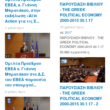
ΠΑΡΟΥΣΙΑΣΗ ΒΙΒΛΙΟΥ
ΕΒΕΑ, κ. Γιάννη
- ΤΗΕ GREEK
Μπρατάκου, στην
POLITICAL ECONOMY
εκδήλωση «AI in
2000-2015 30.1.17
Action για τις Ε...
10 χρόνια πριν
1 μήνα πριν
σε
2017
ΠΑΡΟΥΣΙΑΣΗ ΒΙΒΛΙΟΥ - ΤΗΕ
GREEK POLITICAL
ECONOMY 2000-2015 30.1.17
20,962 εμφανίσεις
8:21
Ομιλία Προέδρου
ΕΒΕΑ κ. Γιάννη
Μπρατάκου στο Δ.Σ.
του ΕΒΕΑ παρουσία
του υπουργού...
ΠΑΡΟΥΣΙΑΣΗ ΒΙΒΛΙΟΥ
2 μήνες πριν
- ΤΗΕ GREEK
POLITICAL ECONOMY
2000-2015 30.1.17 - 2