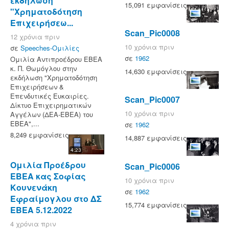
εκδήλωση
15,091 εμφανίσεις
"Χρηματοδότηση
Επιχειρήσεω...
Scan_Pic0008
12 χρόνια πριν
10 χρόνια πριν
σε
Speeches-Ομιλίες
σε
1962
Ομιλία Αντιπροέδρου ΕΒΕΑ
κ. Π. Θωμόγλου στην
14,630 εμφανίσεις
εκδήλωση "Χρηματοδότηση
Επιχειρήσεων &
Επενδυτικές Ευκαιρίες.
Scan_Pic0007
Δίκτυο Επιχειρηματικών
10 χρόνια πριν
Αγγέλων (ΔΕΑ-ΕΒΕΑ) του
ΕΒΕΑ",...
σε
1962
8,249 εμφανίσεις
14,887 εμφανίσεις
4:23
Ομιλία Προέδρου
Scan_Pic0006
ΕΒΕΑ κας Σοφίας
10 χρόνια πριν
Κουνενάκη
σε
1962
Εφραίμογλου στο ΔΣ
15,774 εμφανίσεις
ΕΒΕΑ 5.12.2022
4 χρόνια πριν