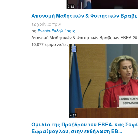
9:32
Απονομή Μαθητικών & Φοιτητικών Βραβείω
12 χρόνια πριν
σε
Events-Εκδηλώσεις
Απονομή Μαθητικών & Φοιτητικών Βραβείων ΕΒΕΑ 2015
10,077 εμφανίσεις
4:37
Ομιλία της Προέδρου του ΕΒΕΑ, κας Σοφ
Εφραίμογλου, στην εκδήλωση ΕΒ...