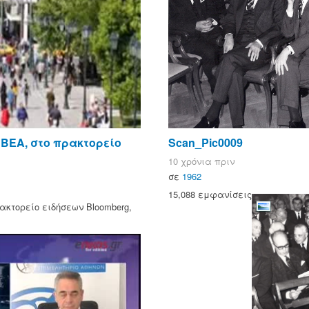
ΒΕΑ, στο πρακτορείο
Scan_Pic0009
10 χρόνια πριν
σε
1962
15,088 εμφανίσεις
ακτορείο ειδήσεων Bloomberg,