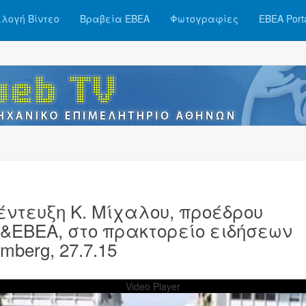
λογή Βίντεο
Βραβεία ΕΒΕΑ
Φωτογραφίες
ΕΒΕΑ Port
έντευξη Κ. Μίχαλου, προέδρου
&ΕΒΕΑ, στο πρακτορείο ειδήσεων
mberg, 27.7.15
Video Player