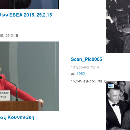
ν ΕΒΕΑ 2015, 25.2.15
, 25.2.15
Scan_Pic0005
10 χρόνια πριν
σε
1962
15,145 εμφανίσεις
ίας Κουνενάκη