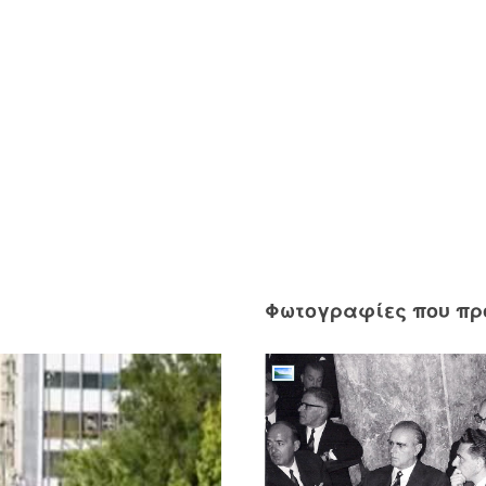
Use Up/Down Arrow keys to increase or decrease volume.
Φωτογραφίες που π