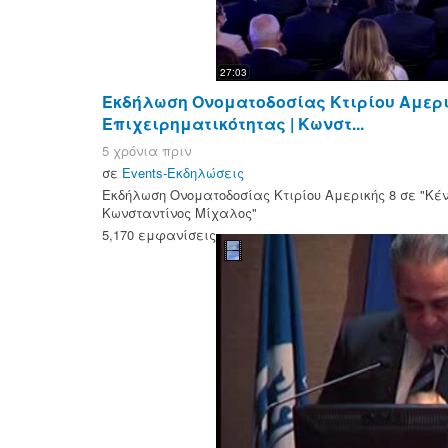
27:03
Eκδήλωση Ονοματοδοσίας Κτιρίου Αμερικ
Επιχειρηματικότητας | Κωνστ...
5 χρόνια πριν
σε
Events-Εκδηλώσεις
Eκδήλωση Ονοματοδοσίας Κτιρίου Αμερικής 8 σε "Κέν
Κωνσταντίνος Μίχαλος"
5,170 εμφανίσεις