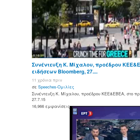
8:16
Συνέντευξη Κ. Μίχαλου, προέδρου ΚΕΕ&Ε
ειδήσεων Bloomberg, 27....
11 χρόνια πριν
σε
Speeches-Ομιλίες
Συνέντευξη Κ. Μίχαλου, προέδρου ΚΕΕ&ΕΒΕΑ, στο πρ
27.7.15
16,966 εμφανίσεις