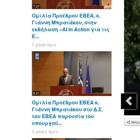
7:27
Ομιλία Προέδρου ΕΒΕΑ, κ.
Γιάννη Μπρατάκου, στην
εκδήλωση «AI in Action για τις
Ε...
1 μήνα πριν
8:21
Ομιλία Προέδρου ΕΒΕΑ κ.
Γιάννη Μπρατάκου στο Δ.Σ.
του ΕΒΕΑ παρουσία του
υπουργού...
Μοίρ
2 μήνες πριν