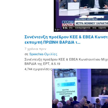
5:31
Συνέντευξη προέδρου ΚΕΕ & ΕΒΕΑ Κωνστ
εκπομπή ΠΡΩΪΝΗ ΒΑΡΔΙΑ τ...
7 χρόνια πριν
σε
Speeches-Ομιλίες
Συνέντευξη προέδρου ΚΕΕ & ΕΒΕΑ Κωνσταντίνου Μίχ
ΒΑΡΔΙΑ της ΕΡΤ, 8.5.19
4,744 εμφανίσεις