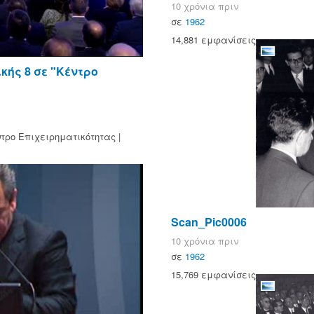
10 χρόνια πριν
σε
1962
14,881 εμφανίσεις
ής 8 σε "Κέντρο
τρο Επιχειρηματικότητας |
Scan_Pic0006
10 χρόνια πριν
σε
1962
15,769 εμφανίσεις