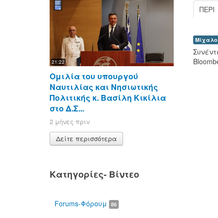
ΠΕΡΊ
Μίχαλο
Συνέντ
Bloombe
21:22
Ομιλία του υπουργού
Ναυτιλίας και Νησιωτικής
Πολιτικής κ. Βασίλη Κικίλια
στο Δ.Σ...
2 μήνες πριν
Δείτε περισσότερα
Κατηγορίες- Βίντεο
00:00
Forums-Φόρουμ
86