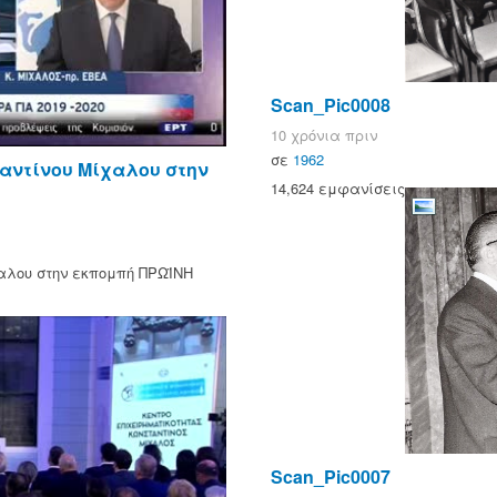
Scan_Pic0008
10 χρόνια πριν
σε
1962
αντίνου Μίχαλου στην
14,624 εμφανίσεις
αλου στην εκπομπή ΠΡΩΪΝΗ
Scan_Pic0007