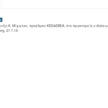
ς
ευξη Κ. Μίχαλου, προέδρου ΚΕΕ&ΕΒΕΑ, στο πρακτορείο ειδήσεω
rg, 27.7.15
00:00
00:00