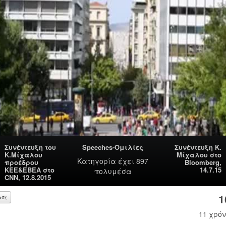
Συνέντευξη του
Speeches-Ομιλίες
Συνέντευξη Κ.
Κ.Μίχαλου
Μίχαλου στο
Κατηγορία
έχει 897
προέδρου
Bloomberg,
ΚΕΕ&ΕΒΕΑ στο
14.7.15
πολυμέσα
CNN, 12.8.2015
1
ασε
11 χρόν