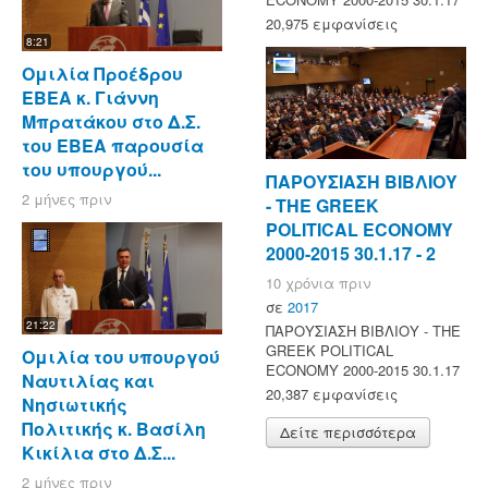
20,975 εμφανίσεις
8:21
Ομιλία Προέδρου
ΕΒΕΑ κ. Γιάννη
Μπρατάκου στο Δ.Σ.
του ΕΒΕΑ παρουσία
του υπουργού...
ΠΑΡΟΥΣΙΑΣΗ ΒΙΒΛΙΟΥ
2 μήνες πριν
- ΤΗΕ GREEK
POLITICAL ECONOMY
2000-2015 30.1.17 - 2
10 χρόνια πριν
σε
2017
21:22
ΠΑΡΟΥΣΙΑΣΗ ΒΙΒΛΙΟΥ - ΤΗΕ
GREEK POLITICAL
Ομιλία του υπουργού
ECONOMY 2000-2015 30.1.17
Ναυτιλίας και
20,387 εμφανίσεις
Νησιωτικής
Πολιτικής κ. Βασίλη
Δείτε περισσότερα
Κικίλια στο Δ.Σ...
2 μήνες πριν