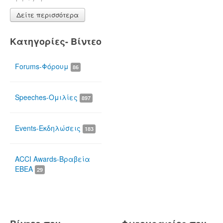
Δείτε περισσότερα
Κατηγορίες- Βίντεο
Forums-Φόρουμ
86
Speeches-Ομιλίες
897
Events-Εκδηλώσεις
183
ACCI Awards-Βραβεία
ΕΒΕΑ
29