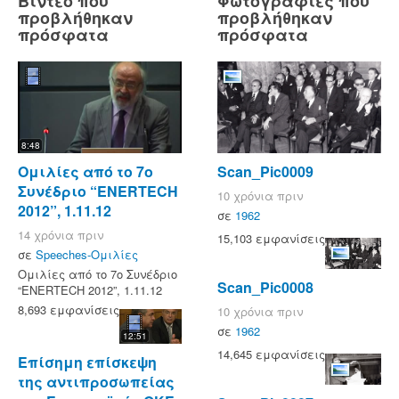
Βίντεο που
Φωτογραφίες που
προβλήθηκαν
προβλήθηκαν
πρόσφατα
πρόσφατα
8:48
Ομιλίες από το 7ο
Scan_Pic0009
Συνέδριο “ENERTECH
10 χρόνια πριν
2012”, 1.11.12
σε
1962
14 χρόνια πριν
15,103 εμφανίσεις
σε
Speeches-Ομιλίες
Ομιλίες από το 7ο Συνέδριο
Scan_Pic0008
“ENERTECH 2012”, 1.11.12
8,693 εμφανίσεις
10 χρόνια πριν
σε
1962
12:51
14,645 εμφανίσεις
Επίσημη επίσκεψη
της αντιπροσωπείας