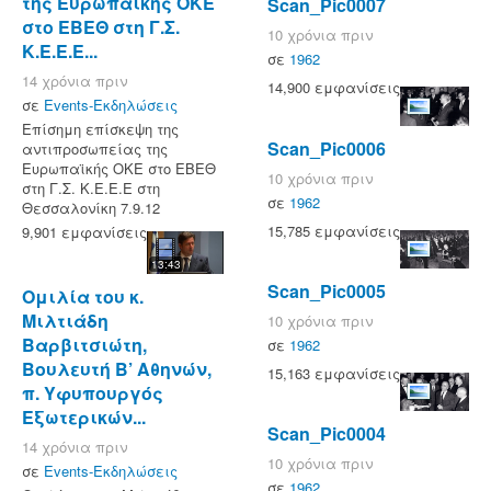
της Ευρωπαϊκής ΟΚΕ
Scan_Pic0007
στο ΕΒΕΘ στη Γ.Σ.
10 χρόνια πριν
Κ.Ε.Ε.Ε...
σε
1962
14 χρόνια πριν
14,900 εμφανίσεις
σε
Events-Εκδηλώσεις
Επίσημη επίσκεψη της
Scan_Pic0006
αντιπροσωπείας της
Ευρωπαϊκής ΟΚΕ στο ΕΒΕΘ
10 χρόνια πριν
στη Γ.Σ. Κ.Ε.Ε.Ε στη
σε
1962
Θεσσαλονίκη 7.9.12
15,785 εμφανίσεις
9,901 εμφανίσεις
13:43
Scan_Pic0005
Ομιλία του κ.
Μιλτιάδη
10 χρόνια πριν
Βαρβιτσιώτη,
σε
1962
Βουλευτή Β’ Αθηνών,
15,163 εμφανίσεις
π. Υφυπουργός
Εξωτερικών...
Scan_Pic0004
14 χρόνια πριν
10 χρόνια πριν
σε
Events-Εκδηλώσεις
σε
1962