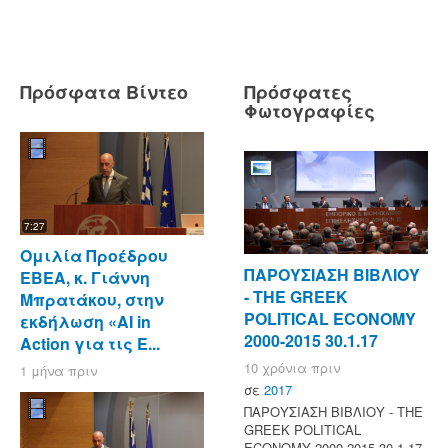
Πρόσφατα Βίντεο
Πρόσφατες
Φωτογραφίες
7:27
Ομιλία Προέδρου
ΠΑΡΟΥΣΙΑΣΗ ΒΙΒΛΙΟΥ
ΕΒΕΑ, κ. Γιάννη
- ΤΗΕ GREEK
Μπρατάκου, στην
POLITICAL ECONOMY
εκδήλωση «AI in
2000-2015 30.1.17
Action για τις Ε...
10 χρόνια πριν
1 μήνα πριν
σε
2017
ΠΑΡΟΥΣΙΑΣΗ ΒΙΒΛΙΟΥ - ΤΗΕ
GREEK POLITICAL
ECONOMY 2000-2015 30.1.17