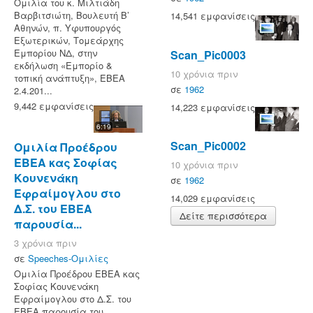
Ομιλία του κ. Μιλτιάδη
Βαρβιτσιώτη, Βουλευτή Β’
14,541 εμφανίσεις
Αθηνών, π. Υφυπουργός
Εξωτερικών, Τομεάρχης
Εμπορίου ΝΔ, στην
Scan_Pic0003
εκδήλωση «Εμπορίο &
10 χρόνια πριν
τοπική ανάπτυξη», ΕΒΕΑ
σε
1962
2.4.201...
9,442 εμφανίσεις
14,223 εμφανίσεις
6:19
Scan_Pic0002
Ομιλία Προέδρου
ΕΒΕΑ κας Σοφίας
10 χρόνια πριν
Κουνενάκη
σε
1962
Εφραίμογλου στο
14,029 εμφανίσεις
Δ.Σ. του ΕΒΕΑ
Δείτε περισσότερα
παρουσία...
3 χρόνια πριν
σε
Speeches-Ομιλίες
Ομιλία Προέδρου ΕΒΕΑ κας
Σοφίας Κουνενάκη
Εφραίμογλου στο Δ.Σ. του
ΕΒΕΑ παρουσία του