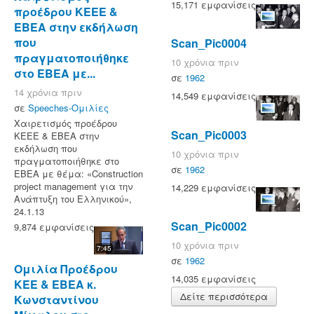
15,171 εμφανίσεις
προέδρου ΚΕΕΕ &
EBEA στην εκδήλωση
που
Scan_Pic0004
πραγματοποιήθηκε
10 χρόνια πριν
στο ΕΒΕΑ με...
σε
1962
14 χρόνια πριν
14,549 εμφανίσεις
σε
Speeches-Ομιλίες
Χαιρετισμός προέδρου
Scan_Pic0003
ΚΕΕΕ & EBEA στην
εκδήλωση που
10 χρόνια πριν
πραγματοποιήθηκε στο
σε
1962
ΕΒΕΑ με θέμα: «Construction
project management για την
14,229 εμφανίσεις
Ανάπτυξη του Ελληνικού»,
24.1.13
Scan_Pic0002
9,874 εμφανίσεις
10 χρόνια πριν
7:45
σε
1962
Ομιλία Πρoέδρου
14,035 εμφανίσεις
ΚΕΕ & ΕΒΕΑ κ.
Δείτε περισσότερα
Κωνσταντίνου