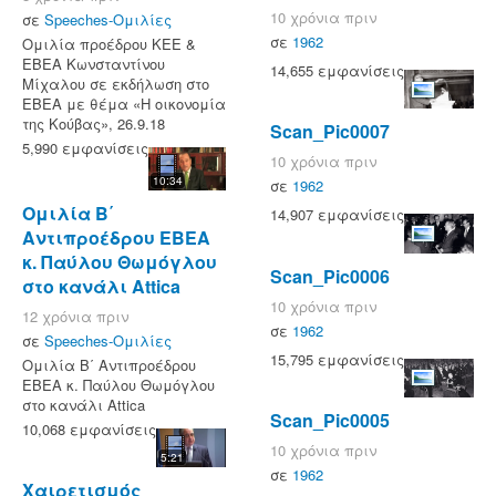
10 χρόνια πριν
σε
Speeches-Ομιλίες
σε
1962
Ομιλία προέδρου ΚΕΕ &
ΕΒΕΑ Κωνσταντίνου
14,655 εμφανίσεις
Μίχαλου σε εκδήλωση στο
ΕΒΕΑ με θέμα «Η οικονομία
της Κούβας», 26.9.18
Scan_Pic0007
5,990 εμφανίσεις
10 χρόνια πριν
10:34
σε
1962
Ομιλία Β΄
14,907 εμφανίσεις
Αντιπροέδρου ΕΒΕΑ
κ. Παύλου Θωμόγλου
Scan_Pic0006
στο κανάλι Attica
10 χρόνια πριν
12 χρόνια πριν
σε
1962
σε
Speeches-Ομιλίες
15,795 εμφανίσεις
Ομιλία Β΄ Αντιπροέδρου
ΕΒΕΑ κ. Παύλου Θωμόγλου
στο κανάλι Attica
Scan_Pic0005
10,068 εμφανίσεις
10 χρόνια πριν
5:21
σε
1962
Χαιρετισμός