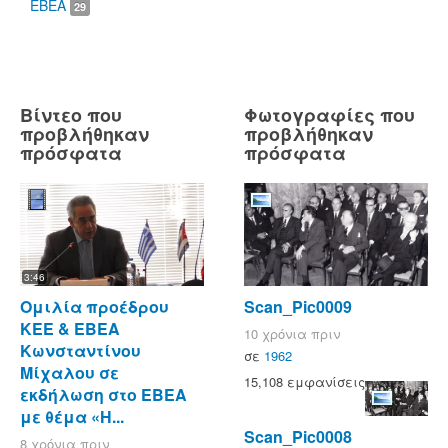
ΕΒΕΑ
29
Βίντεο που
Φωτογραφίες που
προβλήθηκαν
προβλήθηκαν
πρόσφατα
πρόσφατα
3:46
Ομιλία προέδρου
Scan_Pic0009
ΚΕΕ & ΕΒΕΑ
10 χρόνια πριν
Κωνσταντίνου
σε
1962
Μίχαλου σε
15,108 εμφανίσεις
εκδήλωση στο ΕΒΕΑ
με θέμα «Η...
Scan_Pic0008
8 χρόνια πριν