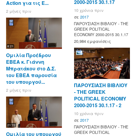
2000-2015 30.1.17
Action για τις Ε...
10 χρόνια πριν
2 μήνες πριν
σε
2017
ΠΑΡΟΥΣΙΑΣΗ ΒΙΒΛΙΟΥ - ΤΗΕ
GREEK POLITICAL
ECONOMY 2000-2015 30.1.17
20,984 εμφανίσεις
8:21
Ομιλία Προέδρου
ΕΒΕΑ κ. Γιάννη
Μπρατάκου στο Δ.Σ.
του ΕΒΕΑ παρουσία
του υπουργού...
ΠΑΡΟΥΣΙΑΣΗ ΒΙΒΛΙΟΥ
2 μήνες πριν
- ΤΗΕ GREEK
POLITICAL ECONOMY
2000-2015 30.1.17 - 2
10 χρόνια πριν
σε
2017
21:22
ΠΑΡΟΥΣΙΑΣΗ ΒΙΒΛΙΟΥ - ΤΗΕ
GREEK POLITICAL
Ομιλία του υπουργού