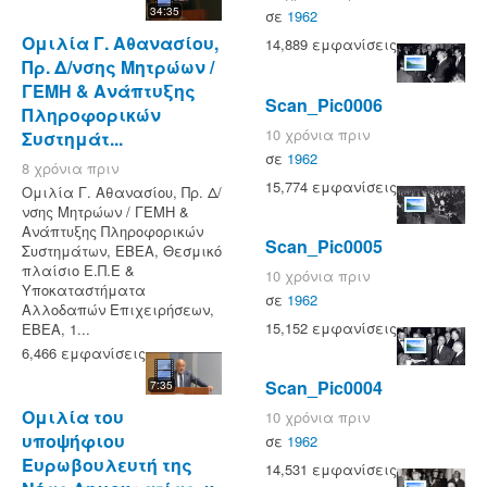
34:35
σε
1962
Ομιλία Γ. Αθανασίου,
14,889 εμφανίσεις
Πρ. Δ/νσης Μητρώων /
ΓΕΜΗ & Ανάπτυξης
Scan_Pic0006
Πληροφορικών
10 χρόνια πριν
Συστημάτ...
σε
1962
8 χρόνια πριν
15,774 εμφανίσεις
Ομιλία Γ. Αθανασίου, Πρ. Δ/
νσης Μητρώων / ΓΕΜΗ &
Ανάπτυξης Πληροφορικών
Scan_Pic0005
Συστημάτων, ΕΒΕΑ, Θεσμικό
πλαίσιο Ε.Π.Ε &
10 χρόνια πριν
Υποκαταστήματα
σε
1962
Αλλοδαπών Επιχειρήσεων,
15,152 εμφανίσεις
ΕΒΕΑ, 1...
6,466 εμφανίσεις
Scan_Pic0004
7:35
Ομιλία του
10 χρόνια πριν
υποψήφιου
σε
1962
Ευρωβουλευτή της
14,531 εμφανίσεις