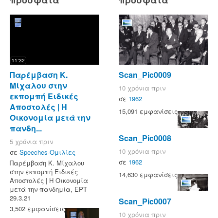
11:32
Παρέμβαση Κ.
Scan_Pic0009
Μίχαλου στην
10 χρόνια πριν
εκπομπή Ειδικές
σε
1962
Αποστολές | Η
15,091 εμφανίσεις
Οικονομία μετά την
πανδη...
Scan_Pic0008
5 χρόνια πριν
10 χρόνια πριν
σε
Speeches-Ομιλίες
σε
1962
Παρέμβαση Κ. Μίχαλου
στην εκπομπή Ειδικές
14,630 εμφανίσεις
Αποστολές | Η Οικονομία
μετά την πανδημία, ΕΡΤ
29.3.21
Scan_Pic0007
3,502 εμφανίσεις
10 χρόνια πριν