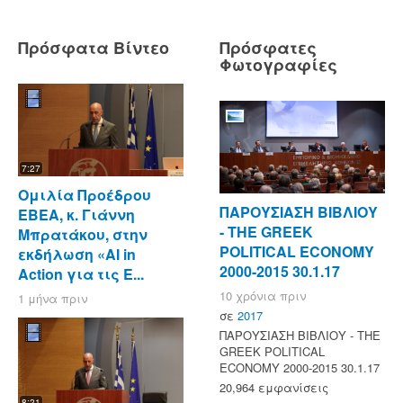
Πρόσφατα Βίντεο
Πρόσφατες
Φωτογραφίες
7:27
Ομιλία Προέδρου
ΠΑΡΟΥΣΙΑΣΗ ΒΙΒΛΙΟΥ
ΕΒΕΑ, κ. Γιάννη
- ΤΗΕ GREEK
Μπρατάκου, στην
POLITICAL ECONOMY
εκδήλωση «AI in
2000-2015 30.1.17
Action για τις Ε...
10 χρόνια πριν
1 μήνα πριν
σε
2017
ΠΑΡΟΥΣΙΑΣΗ ΒΙΒΛΙΟΥ - ΤΗΕ
GREEK POLITICAL
ECONOMY 2000-2015 30.1.17
20,964 εμφανίσεις
8:21