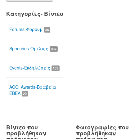
Κατηγορίες- Βίντεο
Forums-Φόρουμ
86
Speeches-Ομιλίες
897
Events-Εκδηλώσεις
183
ACCI Awards-Βραβεία
ΕΒΕΑ
29
Βίντεο που
Φωτογραφίες που
προβλήθηκαν
προβλήθηκαν
πρόσφατα
πρόσφατα