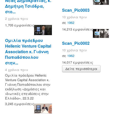
Νέας Δημοκρατίας, κ.
Δημήτρη Τσιόδρα,
Scan_Pic0003
στο...
10 χρόνια πριν
2 χρόνια πριν
σε
1962
1,705 εμφανίσεις
14,213 εμφανίσεις
10:07
Ομιλία πρόεδρου
Scan_Pic0002
Hellenic Venture Capital
10 χρόνια πριν
Association κ. Γιάννη
σε
1962
Παπαδόπουλου
στην...
14,017 εμφανίσεις
Δείτε περισσότερα
4 χρόνια πριν
Ομιλία πρόεδρου Hellenic
Venture Capital Association κ.
Γιάννη Παπαδόπουλου στην
εκδήλωση «Δημόσιες και
ιδιωτικές επενδύσεις στην
Ελλάδα», 22.3.22
3,245 εμφανίσεις
4:31