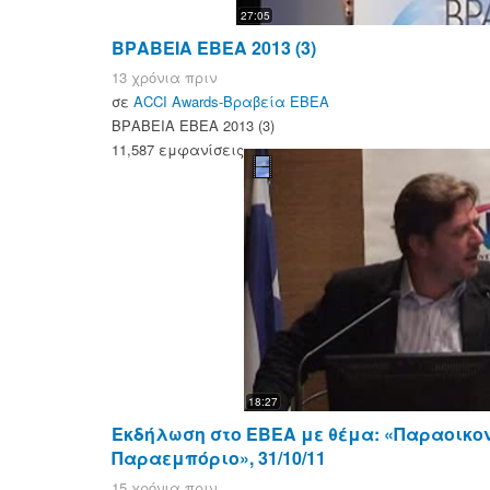
27:05
ΒΡΑΒΕΙΑ ΕΒΕΑ 2013 (3)
13 χρόνια πριν
σε
ACCI Awards-Βραβεία ΕΒΕΑ
ΒΡΑΒΕΙΑ ΕΒΕΑ 2013 (3)
11,587 εμφανίσεις
18:27
Εκδήλωση στο ΕΒΕΑ με θέμα: «Παραοικο
Παραεμπόριο», 31/10/11
15 χρόνια πριν