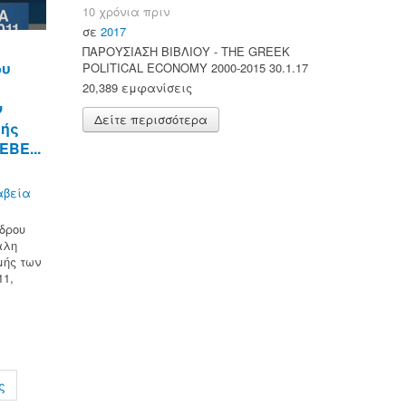
10 χρόνια πριν
σε
2017
ΠΑΡΟΥΣΙΑΣΗ ΒΙΒΛΙΟΥ - ΤΗΕ GREEK
ου
POLITICAL ECONOMY 2000-2015 30.1.17
20,389 εμφανίσεις
ν
Δείτε περισσότερα
μής
ΕΒΕ...
αβεία
δρου
αλη
μής των
11,
ς