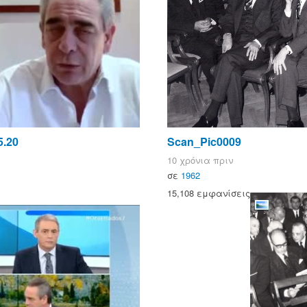
5.20
Scan_Pic0009
10 χρόνια πριν
σε
1962
15,108 εμφανίσεις