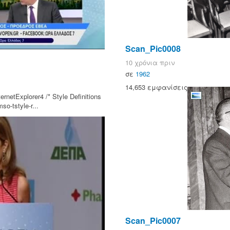
Scan_Pic0008
10 χρόνια πριν
σε
1962
14,653 εμφανίσεις
rnetExplorer4 /* Style Definitions
o-tstyle-r...
Scan_Pic0007