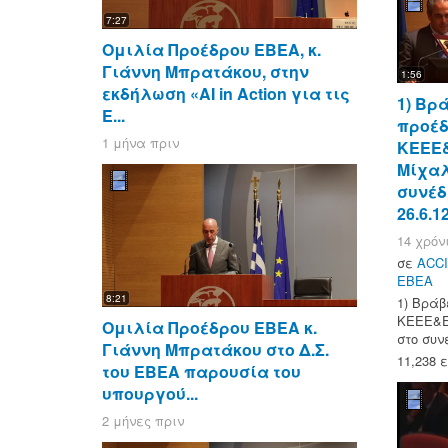
7:27
Ομιλία Προέδρου ΕΒΕΑ, κ.
Γιάννη Μπρατάκου, στην
1:56
εκδήλωση «AI in Action για τις
1) Βρ
Ε...
προέ
1 μήνα πριν
ΚΕΕΕ
Μίχαλ
συνέδ
26.6.1
14 χρόν
σε
ACCI
ΕΒΕΑ
8:21
1) Βράβ
ΚΕΕΕ&Ε
Ομιλία Προέδρου ΕΒΕΑ κ.
στο συν
Γιάννη Μπρατάκου στο Δ.Σ.
11,238 
του ΕΒΕΑ παρουσία του
υπουργού...
2 μήνες πριν