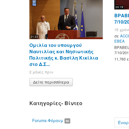
24:18
ΒΡΑΒΕ
7/10/2
15 χρόν
σε
ACCI
21:22
ΕΒΕΑ
Ομιλία του υπουργού
ΒΡΑΒΕΙΑ
Ναυτιλίας και Νησιωτικής
7/10/201
Πολιτικής κ. Βασίλη Κικίλια
11,763 
στο Δ.Σ...
2 μήνες πριν
Δείτε περισσότερα
Κατηγορίες- Βίντεο
Forums-Φόρουμ
86
Έναρ