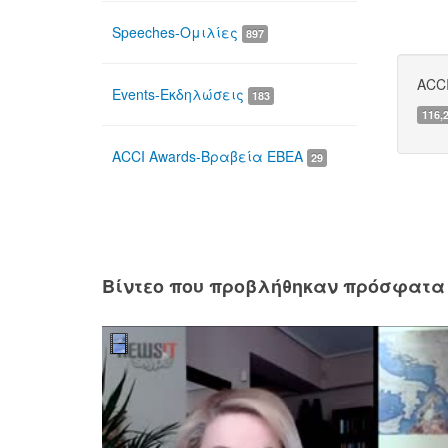
Speeches-Ομιλίες
897
ACCI
Events-Εκδηλώσεις
183
116,
ACCI Awards-Βραβεία ΕΒΕΑ
29
Βίντεο που προβλήθηκαν πρόσφατα