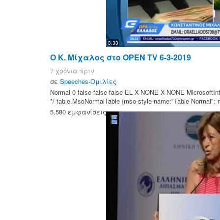
3:33
Ο Κ. Μίχαλος στο OPEN TV 6-3-2019
7 χρόνια πριν
σε
Speeches-Ομιλίες
Normal 0 false false false EL X-NONE X-NONE MicrosoftInte
*/ table.MsoNormalTable {mso-style-name:"Table Normal"; ms
5,580 εμφανίσεις