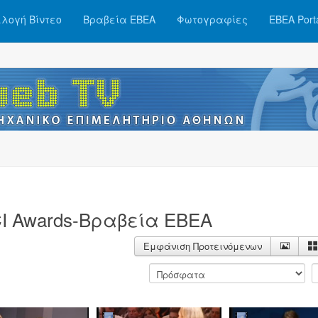
λογή Βίντεο
Βραβεία ΕΒΕΑ
Φωτογραφίες
ΕΒΕΑ Port
I Awards-Βραβεία ΕΒΕΑ
Εμφάνιση Προτεινόμενων