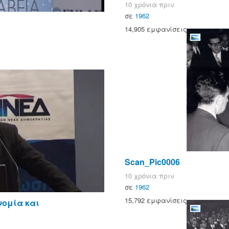
10 χρόνια πριν
σε
1962
14,905 εμφανίσεις
Scan_Pic0006
10 χρόνια πριν
σε
1962
15,792 εμφανίσεις
νομία και