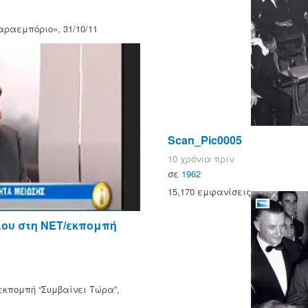
ραεμπόριο», 31/10/11
Scan_Pic0005
10 χρόνια πριν
σε
1962
15,170 εμφανίσεις
λου στη ΝΕΤ/εκπομπή
εκπομπή “Συμβαίνει Τώρα”,