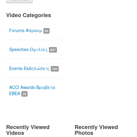
Video Categories
Forums-Φόρουμ
86
Speeches-Ομιλίες
897
Events-Εκδηλώσεις
183
ACCI Awards-Βραβεία
ΕΒΕΑ
29
Recently Viewed
Recently Viewed
Videos
Photos