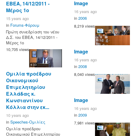
Image
ΕΒΕΑ, 14/12/2011 -
Μέρος 1ο
16 years ago
in
2006
15 years ago
in
Forums-Φόρουμ
8,219 views
Πρώτη συνεδρίαση του νέου
Δ.Σ. του ΕΒΕΑ, 14/12/2011 -
Μέρος 1ο
10,705 views
Image
16 years ago
4:33
in
2008
Ομιλία προέδρου
8,040 views
Οικονομικού
Επιμελητηρίου
Ελλάδας κ.
Image
Κωνσταντίνου
Κόλλια στην εκ...
16 years ago
in
2009
10 years ago
in
Speeches-Ομιλίες
7,981 views
Ομιλία προέδρου
Οικονομικού Επιμελητηρίου