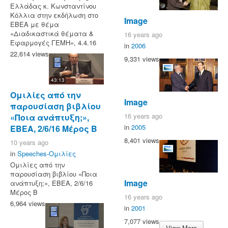
Ελλάδας κ. Κωνσταντίνου
Κόλλια στην εκδήλωση στο
Image
ΕΒΕΑ με θέμα
«Διαδικαστικά θέματα &
16 years ago
Εφαρμογές ΓΕΜΗ», 4.4.16
in
2006
22,614 views
9,331 views
43:13
Ομιλίες από την
Image
παρουσίαση βιβλίου
16 years ago
«Ποια ανάπτυξη;»,
in
2005
ΕΒΕΑ, 2/6/16 Μέρος Β
8,401 views
10 years ago
in
Speeches-Ομιλίες
Ομιλίες από την
παρουσίαση βιβλίου «Ποια
Image
ανάπτυξη;», ΕΒΕΑ, 2/6/16
Μέρος Β
16 years ago
6,964 views
in
2001
7,077 views
View More