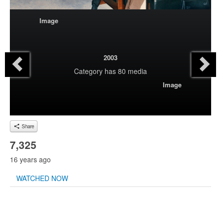
Image
2003
Category
has 80 media
Image
Share
7,325
16 years ago
WATCHED NOW