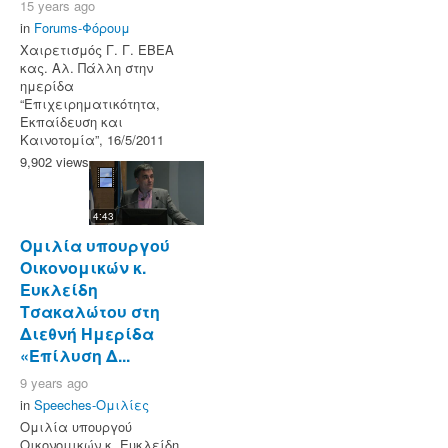
15 years ago
in
Forums-Φόρουμ
Χαιρετισμός Γ. Γ. ΕΒΕΑ
κας. Αλ. Πάλλη στην
ημερίδα
“Eπιχειρηματικότητα,
Εκπαίδευση και
Καινοτομία”, 16/5/2011
9,902 views
4:43
Ομιλία υπουργού
Οικονομικών κ.
Ευκλείδη
Τσακαλώτου στη
Διεθνή Ημερίδα
«Επίλυση Δ...
9 years ago
in
Speeches-Ομιλίες
Ομιλία υπουργού
Οικονομικών κ. Ευκλείδη