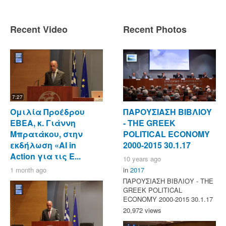
Recent Video
Recent Photos
7:27
Ομιλία Προέδρου
ΠΑΡΟΥΣΙΑΣΗ ΒΙΒΛΙΟΥ
ΕΒΕΑ, κ. Γιάννη
- ΤΗΕ GREEK
Μπρατάκου, στην
POLITICAL ECONOMY
εκδήλωση «AI in
2000-2015 30.1.17
Action για τις Ε...
10 years ago
1 month ago
in
2017
ΠΑΡΟΥΣΙΑΣΗ ΒΙΒΛΙΟΥ - ΤΗΕ
GREEK POLITICAL
ECONOMY 2000-2015 30.1.17
20,972 views