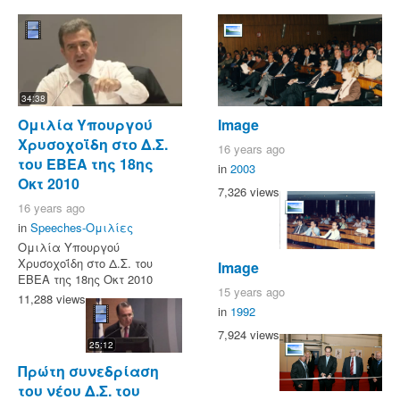
34:38
Ομιλία Υπουργού
Image
Χρυσοχοΐδη στο Δ.Σ.
16 years ago
του ΕΒΕΑ της 18ης
in
2003
Οκτ 2010
7,326 views
16 years ago
in
Speeches-Ομιλίες
Ομιλία Υπουργού
Χρυσοχοΐδη στο Δ.Σ. του
Image
ΕΒΕΑ της 18ης Οκτ 2010
15 years ago
11,288 views
in
1992
7,924 views
25:12
Πρώτη συνεδρίαση
του νέου Δ.Σ. του