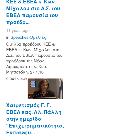
ΚΕΕ & ΕΒΕΑ κ. Κων.
Μίχαλου στο Δ.Σ. του
ΕΒΕΑ παρουσία του
προέδρ...
11 years ago
in
Speeches-Ομιλίες
Ομιλία προέδρου ΚΕΕ &
ΕΒΕΑ κ. Κων. Μίχαλου στο
Δ.Σ. του ΕΒΕΑ παρουσία του
προέδρου της Νέας
Δημοκρατίας κ. Κυρ.
Μητσοτάκη, 27.1.16
9,941 views
7:06
Χαιρετισμός Γ. Γ.
ΕΒΕΑ κας. Αλ. Πάλλη
στην ημερίδα
“Eπιχειρηματικότητα,
Εκπαίδευ...