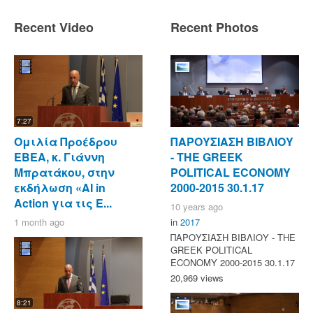
Recent Video
Recent Photos
7:27
Ομιλία Προέδρου
ΠΑΡΟΥΣΙΑΣΗ ΒΙΒΛΙΟΥ
ΕΒΕΑ, κ. Γιάννη
- ΤΗΕ GREEK
Μπρατάκου, στην
POLITICAL ECONOMY
εκδήλωση «AI in
2000-2015 30.1.17
Action για τις Ε...
10 years ago
1 month ago
in
2017
ΠΑΡΟΥΣΙΑΣΗ ΒΙΒΛΙΟΥ - ΤΗΕ
GREEK POLITICAL
ECONOMY 2000-2015 30.1.17
20,969 views
8:21