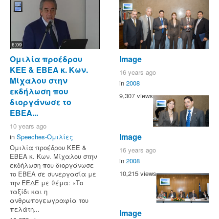
6:09
Ομιλία προέδρου
Image
ΚΕΕ & ΕΒΕΑ κ. Κων.
16 years ago
Μίχαλου στην
in
2008
εκδήλωση που
9,307 views
διοργάνωσε το
ΕΒΕΑ...
10 years ago
Image
in
Speeches-Ομιλίες
Ομιλία προέδρου ΚΕΕ &
16 years ago
ΕΒΕΑ κ. Κων. Μίχαλου στην
in
2008
εκδήλωση που διοργάνωσε
10,215 views
το ΕΒΕΑ σε συνεργασία με
την ΕΕΔΕ με θέμα: «Το
ταξίδι και η
ανθρωπογεωγραφία του
πελάτη...
Image