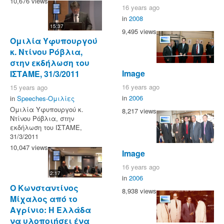
10,676 views
16 years ago
in
2008
15:37
9,495 views
Ομιλία Υφυπουργού
κ. Ντίνου Ρόβλια,
στην εκδήλωση του
Image
ΙΣΤΑΜΕ, 31/3/2011
16 years ago
15 years ago
in
2006
in
Speeches-Ομιλίες
Ομιλία Υφυπουργού κ.
8,217 views
Ντίνου Ρόβλια, στην
εκδήλωση του ΙΣΤΑΜΕ,
31/3/2011
10,047 views
Image
16 years ago
2:17
in
2006
O Κωνσταντίνος
8,938 views
Μίχαλος από το
Αγρίνιο: Η Ελλάδα
να υλοποιήσει ένα