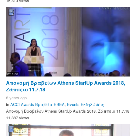
15,813 views
2:15:53
Απονομή Βραβείων Athens StartUp Awards 2018,
Ζάππειο 11.7.18
8 years ago
in
ACCI Awards-Βραβεία ΕΒΕΑ
,
Events-Εκδηλώσεις
Απονομή Βραβείων Athens StartUp Awards 2018, Ζάππειο 11.7.18
11,887 views