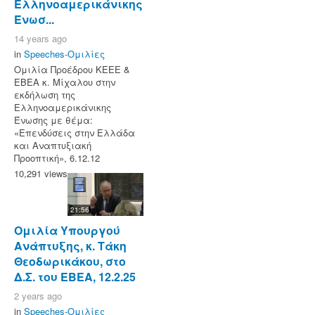
Ελληνοαμερικάνικης
Ένωσ...
14 years ago
in
Speeches-Ομιλίες
Ομιλία Προέδρου ΚΕΕΕ &
ΕΒΕΑ κ. Μίχαλου στην
εκδήλωση της
Ελληνοαμερικάνικης
Ένωσης με θέμα:
«Επενδύσεις στην Ελλάδα
και Αναπτυξιακή
Προοπτική», 6.12.12
10,291 views
21:56
Ομιλία Υπουργού
Ανάπτυξης, κ. Τάκη
Θεοδωρικάκου, στο
Δ.Σ. του ΕΒΕΑ, 12.2.25
2 years ago
in
Speeches-Ομιλίες