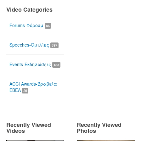
Video Categories
Forums-Φόρουμ
86
Speeches-Ομιλίες
897
Events-Εκδηλώσεις
183
ACCI Awards-Βραβεία
ΕΒΕΑ
29
Recently Viewed
Recently Viewed
Videos
Photos