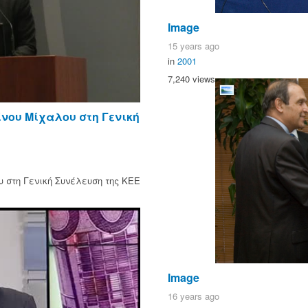
Image
15 years ago
in
2001
7,240 views
νου Μίχαλου στη Γενική
 στη Γενική Συνέλευση της ΚΕΕ
Image
16 years ago