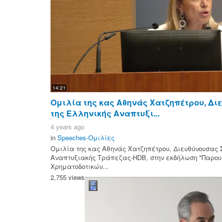
14:21
Ομιλία της κας Αθηνάς Χατζηπέτρου, Δ
της Ελληνικής Αναπτυξι...
4 years ago
in
Speeches-Ομιλίες
Ομιλία της κας Αθηνάς Χατζηπέτρου, Διευθύνουσας 
Αναπτυξιακής Τράπεζας-HDB, στην εκδήλωση "Παρου
Χρηματοδοτικών...
2,755 views