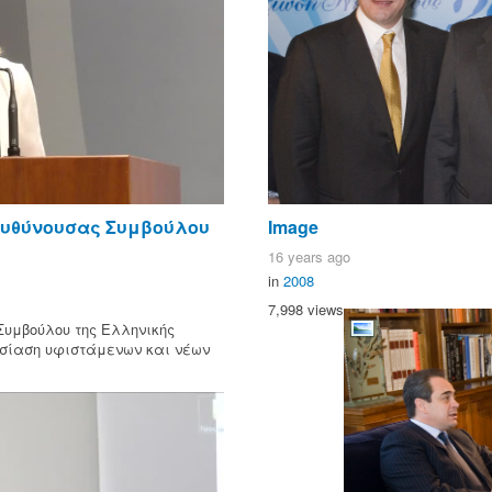
ιευθύνουσας Συμβούλου
Image
16 years ago
in
2008
7,998 views
Συμβούλου της Ελληνικής
σίαση υφιστάμενων και νέων