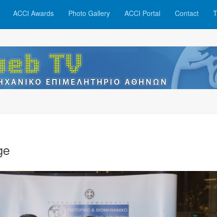
ACCI Awards
Photo Gallery
ACCI Portal
Contact
T
ge