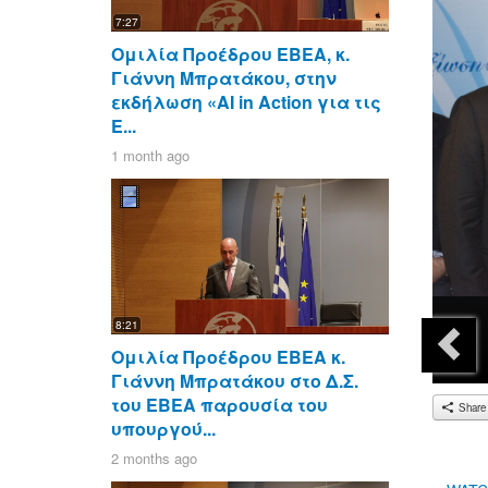
7:27
Ομιλία Προέδρου ΕΒΕΑ, κ.
Γιάννη Μπρατάκου, στην
εκδήλωση «AI in Action για τις
Ε...
1 month ago
8:21
Ομιλία Προέδρου ΕΒΕΑ κ.
Γιάννη Μπρατάκου στο Δ.Σ.
του ΕΒΕΑ παρουσία του
Share
υπουργού...
2 months ago