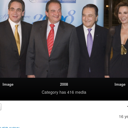
Image
2008
Image
Category
has 416 media
16 y