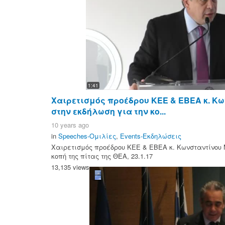
1:41
Χαιρετισμός προέδρου ΚΕΕ & ΕΒΕΑ κ. Κ
στην εκδήλωση για την κο...
10 years ago
in
Speeches-Ομιλίες
,
Events-Εκδηλώσεις
Χαιρετισμός προέδρου ΚΕΕ & ΕΒΕΑ κ. Κωνσταντίνου 
κοπή της πίτας της ΘΕΑ, 23.1.17
13,135 views