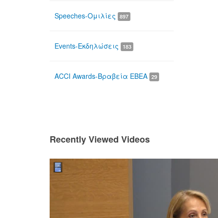
Speeches-Ομιλίες
897
Events-Εκδηλώσεις
183
ACCI Awards-Βραβεία ΕΒΕΑ
29
Recently Viewed Videos