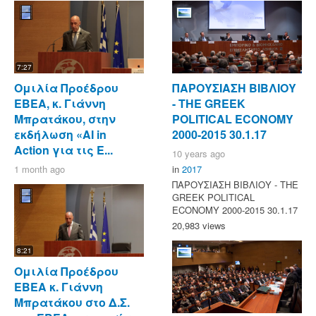
7:27
Ομιλία Προέδρου
ΠΑΡΟΥΣΙΑΣΗ ΒΙΒΛΙΟΥ
ΕΒΕΑ, κ. Γιάννη
- ΤΗΕ GREEK
Μπρατάκου, στην
POLITICAL ECONOMY
εκδήλωση «AI in
2000-2015 30.1.17
Action για τις Ε...
10 years ago
1 month ago
in
2017
ΠΑΡΟΥΣΙΑΣΗ ΒΙΒΛΙΟΥ - ΤΗΕ
GREEK POLITICAL
ECONOMY 2000-2015 30.1.17
20,983 views
8:21
Ομιλία Προέδρου
ΕΒΕΑ κ. Γιάννη
Μπρατάκου στο Δ.Σ.