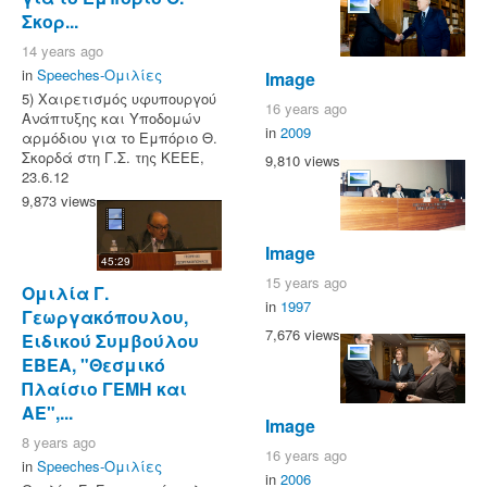
Σκορ...
14 years ago
in
Speeches-Ομιλίες
Image
5) Χαιρετισμός υφυπουργού
16 years ago
Ανάπτυξης και Υποδομών
in
2009
αρμόδιου για το Εμπόριο Θ.
Σκορδά στη Γ.Σ. της ΚΕΕΕ,
9,810 views
23.6.12
9,873 views
Image
45:29
15 years ago
Ομιλία Γ.
in
1997
Γεωργακόπουλου,
7,676 views
Ειδικού Συμβούλου
ΕΒΕΑ, "Θεσμικό
Πλαίσιο ΓΕΜΗ και
ΑΕ",...
Image
8 years ago
16 years ago
in
Speeches-Ομιλίες
in
2006