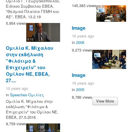
Ομιλία Γ. Γεωργακόπουλου,
145,383 views
Ειδικού Συμβούλου ΕΒΕΑ,
"Θεσμικό Πλαίσιο ΓΕΜΗ και
ΑΕ", ΕΒΕΑ, 13.2.19
5,954 views
Image
16 years ago
5:12
in
2006
Ομιλία Κ. Μίχαλου
9,273 views
στην εκδήλωση
"Φιλότιμο &
Επιχειρείν" του
Ομίλου ΝΕ, ΕΒΕΑ,
Image
27....
16 years ago
10 years ago
in
2005
in
Speeches-Ομιλίες
8,786 views
View More
Ομιλία Κ. Μίχαλου στην
εκδήλωση "Φιλότιμο &
Επιχειρείν" του Ομίλου ΝΕ,
ΕΒΕΑ, 27.5.2016
9,759 views