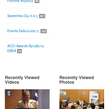
Forums-Φόρουμ
86
Speeches-Ομιλίες
897
Events-Εκδηλώσεις
183
ACCI Awards-Βραβεία
ΕΒΕΑ
29
Recently Viewed
Recently Viewed
Videos
Photos