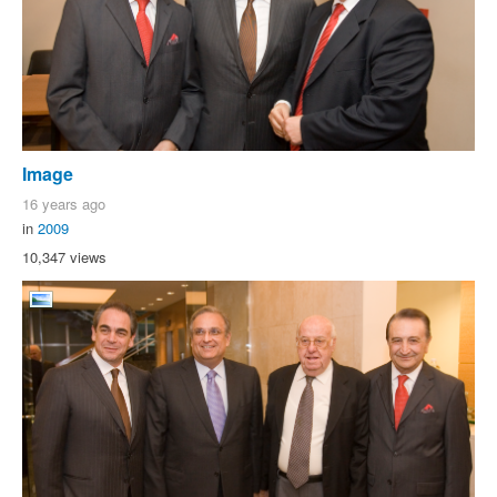
Image
16 years ago
in
2009
10,347 views