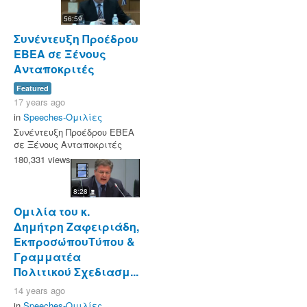
56:59
Συνέντευξη Προέδρου
ΕΒΕΑ σε Ξένους
Ανταποκριτές
Featured
17 years ago
in
Speeches-Ομιλίες
Συνέντευξη Προέδρου ΕΒΕΑ
σε Ξένους Ανταποκριτές
180,331 views
8:28
Ομιλία του κ.
Δημήτρη Ζαφειριάδη,
ΕκπροσώπουΤύπου &
Γραμματέα
Πολιτικού Σχεδιασμ...
14 years ago
in
Speeches-Ομιλίες