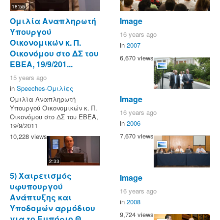
18:55
Ομιλία Αναπληρωτή
Image
Υπουργού
16 years ago
Οικονομικών κ. Π.
in
2007
Οικονόμου στο ΔΣ του
6,670 views
ΕΒΕΑ, 19/9/201...
15 years ago
in
Speeches-Ομιλίες
Image
Ομιλία Αναπληρωτή
Υπουργού Οικονομικών κ. Π.
16 years ago
Οικονόμου στο ΔΣ του ΕΒΕΑ,
in
2006
19/9/2011
7,670 views
10,228 views
2:33
5) Χαιρετισμός
Image
υφυπουργού
16 years ago
Ανάπτυξης και
in
2008
Υποδομών αρμόδιου
9,724 views
για το Εμπόριο Θ.