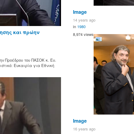
Image
14 years ago
in
1980
ησης και πρώην
8,974 views
ν Προέδρου του ΠΑΣΟΚ κ. Ευ.
στικό: Ευκαιρία για Εθνική
Image
16 years ago