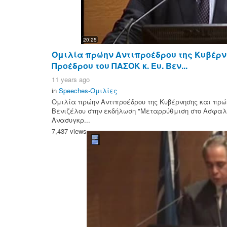
20:25
Ομιλία πρώην Αντιπροέδρου της Κυβέρν
Προέδρου του ΠΑΣΟΚ κ. Ευ. Βεν...
11 years ago
in
Speeches-Ομιλίες
Ομιλία πρώην Αντιπροέδρου της Κυβέρνησης και πρώη
Βενιζέλου στην εκδήλωση "Μεταρρύθμιση στο Ασφαλι
Ανασυγκρ...
7,437 views