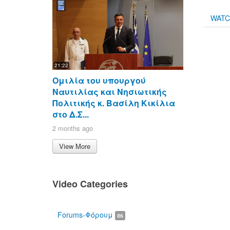
WAT
21:22
Ομιλία του υπουργού
Ναυτιλίας και Νησιωτικής
Πολιτικής κ. Βασίλη Κικίλια
στο Δ.Σ...
2 months ago
View More
Video Categories
Forums-Φόρουμ
86