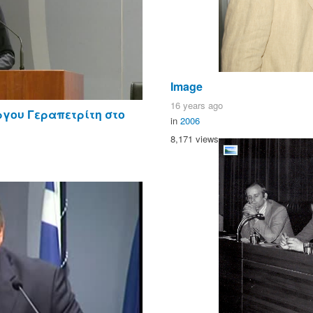
Image
16 years ago
ργου Γεραπετρίτη στο
in
2006
8,171 views