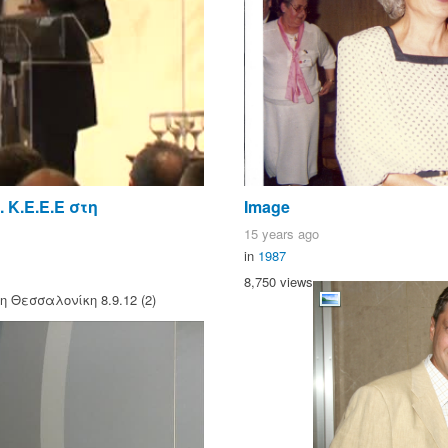
 Κ.Ε.Ε.Ε στη
Image
15 years ago
in
1987
8,750 views
η Θεσσαλονίκη 8.9.12 (2)