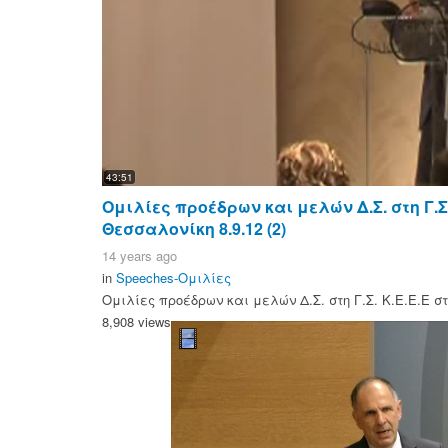
43:51
Ομιλίες προέδρων και μελών Δ.Σ. στη Γ.Σ.
Θεσσαλονίκη 8.9.12 (2)
14 years ago
in
Speeches-Ομιλίες
Ομιλίες προέδρων και μελών Δ.Σ. στη Γ.Σ. Κ.Ε.Ε.Ε στ
8,908 views