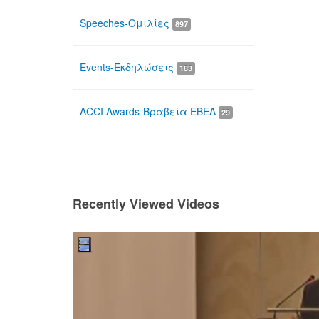
Speeches-Ομιλίες
897
Events-Εκδηλώσεις
183
ACCI Awards-Βραβεία ΕΒΕΑ
29
Recently Viewed Videos