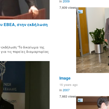
in
2009
7,609 views
υ ΕΒΕΑ, στην εκδήλωση
 εκδήλωση “Το δικαίωμα της
 για τις πορείες διαμαρτυρίας
Image
16 years ago
in
2007
7,663 views