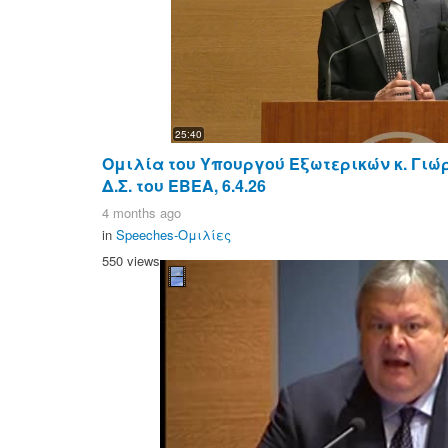
25:40
Ομιλία του Υπουργού Εξωτερικών κ. Γιώ
Δ.Σ. του ΕΒΕΑ, 6.4.26
4 months ago
in
Speeches-Ομιλίες
550 views