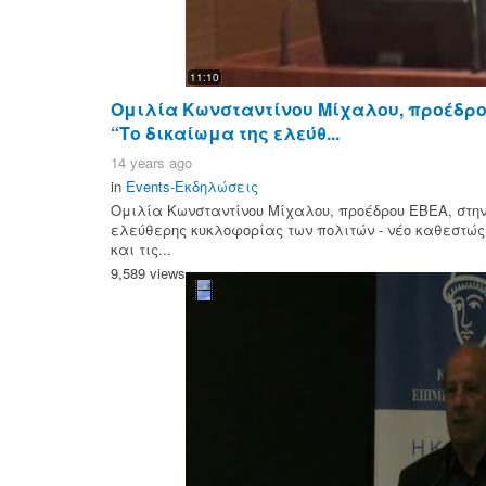
11:10
Ομιλία Κωνσταντίνου Μίχαλου, προέδρο
“Το δικαίωμα της ελεύθ...
14 years ago
in
Events-Εκδηλώσεις
Ομιλία Κωνσταντίνου Μίχαλου, προέδρου ΕΒΕΑ, στην
ελεύθερης κυκλοφορίας των πολιτών - νέο καθεστώς
και τις...
9,589 views