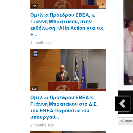
7:27
Ομιλία Προέδρου ΕΒΕΑ, κ.
Γιάννη Μπρατάκου, στην
εκδήλωση «AI in Action για τις
Ε...
1 month ago
8:21
Ομιλία Προέδρου ΕΒΕΑ κ.
Γιάννη Μπρατάκου στο Δ.Σ.
του ΕΒΕΑ παρουσία του
υπουργού...
Share
2 months ago