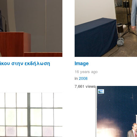
άκου στην εκδήλωση
Image
16 years ago
in
2008
7,661 views