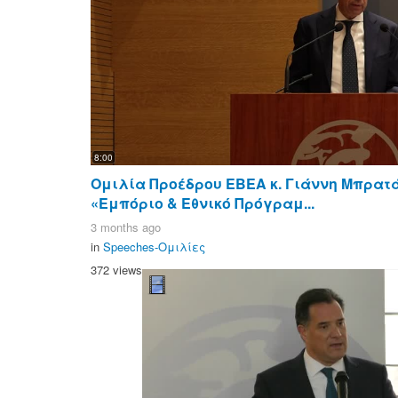
8:00
Ομιλία Προέδρου ΕΒΕΑ κ. Γιάννη Μπρατ
«Εμπόριο & Εθνικό Πρόγραμ...
3 months ago
in
Speeches-Ομιλίες
372 views