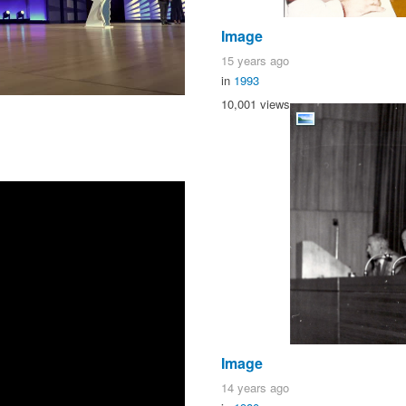
Image
15 years ago
in
1993
10,001 views
Image
14 years ago