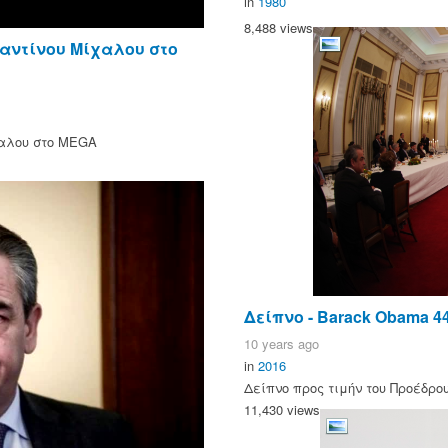
in
1980
8,488 views
αντίνου Μίχαλου στo
χαλου στo MEGA
Δείπνο - Barack Obama 4
10 years ago
in
2016
Δείπνο προς τιμήν του Προέδρου
11,430 views