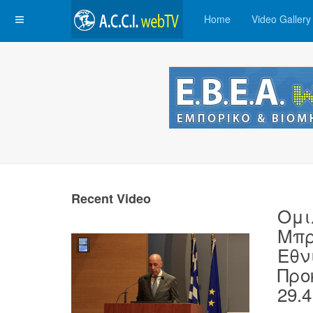
Home
Video Gallery
Recent Video
Ομι
Μπρ
Εθν
Προ
29.4