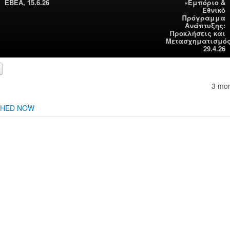
ΕΒΕΑ, 15.6.26
«Εμπόριο &
Εθνικό
Πρόγραμμα
Ανάπτυξης:
Προκλήσεις και
Μετασχηματισμός
29.4.26
3 mo
CHED NOW
00:00
00:00
Use Up/Down Arrow keys to increase or decrease volume.