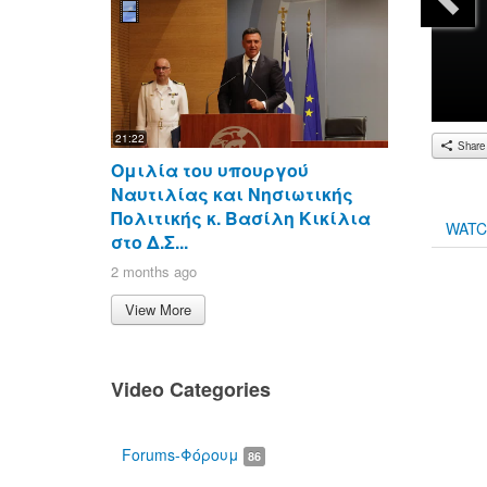
21:22
Share
Ομιλία του υπουργού
Ναυτιλίας και Νησιωτικής
Πολιτικής κ. Βασίλη Κικίλια
WAT
στο Δ.Σ...
2 months ago
00:00
View More
Video Categories
Forums-Φόρουμ
86