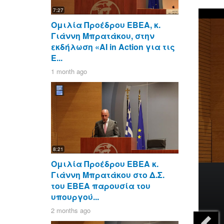
7:27
Ομιλία Προέδρου ΕΒΕΑ, κ.
Γιάννη Μπρατάκου, στην
εκδήλωση «AI in Action για τις
Ε...
1 month ago
8:21
Ομιλία Προέδρου ΕΒΕΑ κ.
Γιάννη Μπρατάκου στο Δ.Σ.
του ΕΒΕΑ παρουσία του
υπουργού...
2 months ago