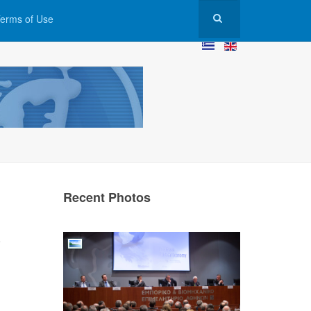
erms of Use
Recent Photos
&