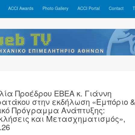
ACCI Awards
Photo Gallery
ACCI Portal
Contact
T
λία Προέδρου ΕΒΕΑ κ. Γιάννη
ατάκου στην εκδήλωση «Εμπόριο 
ικό Πρόγραμμα Ανάπτυξης:
κλήσεις και Μετασχηματισμός»,
.26