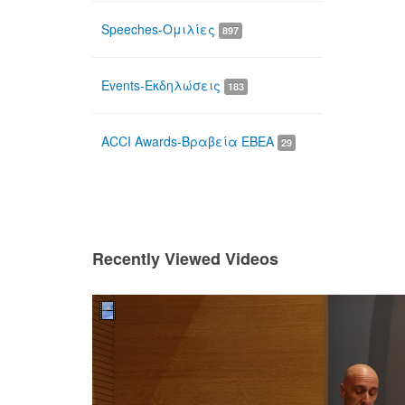
Speeches-Ομιλίες
897
Events-Εκδηλώσεις
183
ACCI Awards-Βραβεία ΕΒΕΑ
29
Recently Viewed Videos