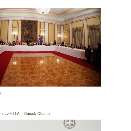
4
 των Η.Π.Α. - Barack Obama