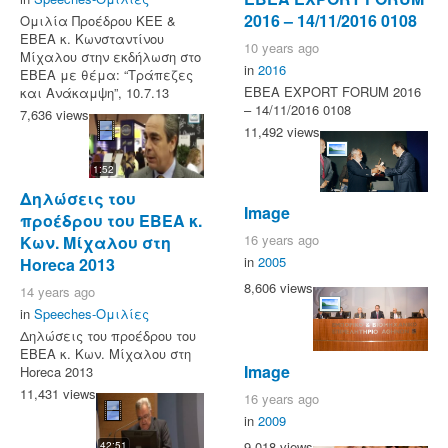
2016 – 14/11/2016 0108
Ομιλία Προέδρου ΚΕΕ &
ΕΒΕΑ κ. Κωνσταντίνου
10 years ago
Μίχαλου στην εκδήλωση στο
in
2016
ΕΒΕΑ με θέμα: “Τράπεζες
ΕΒΕΑ EXPORT FORUM 2016
και Ανάκαμψη”, 10.7.13
– 14/11/2016 0108
7,636 views
11,492 views
1:52
Δηλώσεις του
Image
προέδρου του ΕΒΕΑ κ.
16 years ago
Κων. Μίχαλου στη
in
2005
Horeca 2013
8,606 views
14 years ago
in
Speeches-Ομιλίες
Δηλώσεις του προέδρου του
ΕΒΕΑ κ. Κων. Μίχαλου στη
Image
Horeca 2013
11,431 views
16 years ago
in
2009
9,018 views
42:51