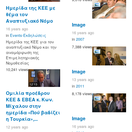
Ημερίδα της ΚΕΕ με
θέμα τον
Αναπτυξιακό Νόμο
Image
16 years ago
16 years ago
in
Events-Εκδηλώσεις
in
2007
Ημερίδα της ΚΕΕ για τον
7,388 views
αναπτυξιακό Νόμο και την
αναμόρφωση της
Επιμελητηριακής
Νομοθεσίας
10,241 views
Image
13 years ago
12:13
in
2011
Ομιλία προέδρου
8,178 views
ΚΕΕ & ΕΒΕΑ κ. Κων.
Μίχαλου στην
ημερίδα «Πού βαδίζει
Image
η Τουρκία»,...
16 years ago
12 years ago