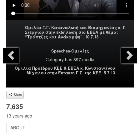
Ομιλία Γ.Γ. Καταναλωτή και Βιομηχανίας κ. Γ.
Στεργίου στην εκδήλωση στο ΕΒΕΑ με θέμα:
“Τράπεζες και Ανάκαμψη”, 10.7.13
Speeches-Ομιλίες
Category
has 897 media
Ομιλία Προέδρου ΚΕΕ & ΕΒΕΑ κ. Κωνσταντίνου
Μίχαλου στην Έκτακτη Γ.Σ. της ΚΕΕ, 5.7.13
Share
7,635
13 years ago
ABOUT