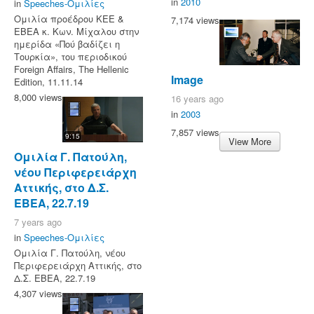
in
2010
in
Speeches-Ομιλίες
Ομιλία προέδρου ΚΕΕ &
7,174 views
ΕΒΕΑ κ. Κων. Μίχαλου στην
ημερίδα «Πού βαδίζει η
Τουρκία», του περιοδικού
Foreign Affairs, The Hellenic
Image
Edition, 11.11.14
8,000 views
16 years ago
in
2003
7,857 views
9:15
View More
Ομιλία Γ. Πατούλη,
νέου Περιφερειάρχη
Αττικής, στο Δ.Σ.
ΕΒΕΑ, 22.7.19
7 years ago
in
Speeches-Ομιλίες
Ομιλία Γ. Πατούλη, νέου
Περιφερειάρχη Αττικής, στο
Δ.Σ. ΕΒΕΑ, 22.7.19
4,307 views