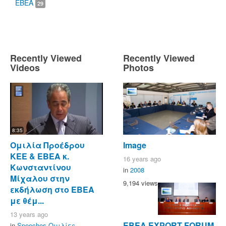
ΕΒΕΑ
29
Recently Viewed
Recently Viewed
Videos
Photos
8:35
Ομιλία Προέδρου
Image
ΚΕΕ & ΕΒΕΑ κ.
16 years ago
Κωνσταντίνου
in
2008
Μίχαλου στην
9,194 views
εκδήλωση στο ΕΒΕΑ
με θέμ...
13 years ago
ΕΒΕΑ EXPORT FORUM
in
Speeches-Ομιλίες