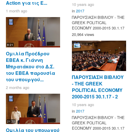
Action για τις Ε...
10 years ago
1 month ago
in
2017
ΠΑΡΟΥΣΙΑΣΗ ΒΙΒΛΙΟΥ - ΤΗΕ
GREEK POLITICAL
ECONOMY 2000-2015 30.1.17
20,964 views
8:21
Ομιλία Προέδρου
ΕΒΕΑ κ. Γιάννη
Μπρατάκου στο Δ.Σ.
του ΕΒΕΑ παρουσία
ΠΑΡΟΥΣΙΑΣΗ ΒΙΒΛΙΟΥ
του υπουργού...
- ΤΗΕ GREEK
2 months ago
POLITICAL ECONOMY
2000-2015 30.1.17 - 2
10 years ago
in
2017
ΠΑΡΟΥΣΙΑΣΗ ΒΙΒΛΙΟΥ - ΤΗΕ
21:22
GREEK POLITICAL
ECONOMY 2000-2015 30.1.17
Ομιλία του υπουργού