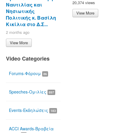
20,374 views
Ναυτιλίας και
Νησιωτικής
View More
Πολιτικής κ. Βασίλη
Κικίλια στο Δ.Σ...
2 months ago
View More
Video Categories
Forums-Φόρουμ
86
Speeches-Ομιλίες
897
Events-Εκδηλώσεις
183
ACCI Awards-Βραβεία