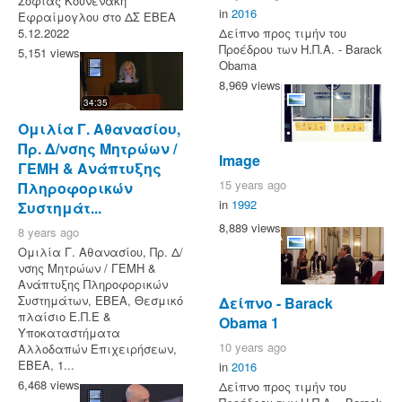
Σοφίας Κουνενάκη
in
2016
Εφραίμογλου στο ΔΣ ΕΒΕΑ
Δείπνο προς τιμήν του
5.12.2022
Προέδρου των Η.Π.Α. - Barack
5,151 views
Obama
8,969 views
34:35
Ομιλία Γ. Αθανασίου,
Πρ. Δ/νσης Μητρώων /
Image
ΓΕΜΗ & Ανάπτυξης
15 years ago
Πληροφορικών
in
1992
Συστημάτ...
8,889 views
8 years ago
Ομιλία Γ. Αθανασίου, Πρ. Δ/
νσης Μητρώων / ΓΕΜΗ &
Ανάπτυξης Πληροφορικών
Συστημάτων, ΕΒΕΑ, Θεσμικό
Δείπνο - Barack
πλαίσιο Ε.Π.Ε &
Obama 1
Υποκαταστήματα
10 years ago
Αλλοδαπών Επιχειρήσεων,
ΕΒΕΑ, 1...
in
2016
6,468 views
Δείπνο προς τιμήν του