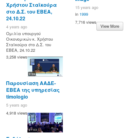
Χρήστου Σταϊκούρα
15 years ago
στο Δ.Σ. του ΕΒΕΑ,
in
1999
24.10.22
7,716 views
View More
4 years ago
Ομιλία υπουργού
Οικονομικών κ. Χρήστου
Σταϊκούρα στο Δ.Σ. του
ΕΒΕΑ, 24.10.22
3,258 views
3:39
Παρουσίαση ΑΑΔΕ-
ΕΒΕΑ της υπηρεσίας
timologio
5 years ago
4,918 views
27:03