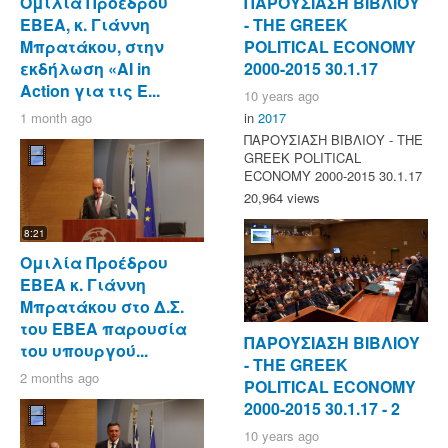
Ομιλία Προέδρου
ΠΑΡΟΥΣΙΑΣΗ ΒΙΒΛΙΟΥ
ΕΒΕΑ, κ. Γιάννη
- ΤΗΕ GREEK
Μπρατάκου, στην
POLITICAL ECONOMY
εκδήλωση «AI in
2000-2015 30.1.17
Action για τις Ε...
10 years ago
1 month ago
in
2017
ΠΑΡΟΥΣΙΑΣΗ ΒΙΒΛΙΟΥ - ΤΗΕ
GREEK POLITICAL
ECONOMY 2000-2015 30.1.17
20,964 views
8:21
Ομιλία Προέδρου
ΕΒΕΑ κ. Γιάννη
Μπρατάκου στο Δ.Σ.
του ΕΒΕΑ παρουσία
ΠΑΡΟΥΣΙΑΣΗ ΒΙΒΛΙΟΥ
του υπουργού...
- ΤΗΕ GREEK
2 months ago
POLITICAL ECONOMY
2000-2015 30.1.17 - 2
10 years ago