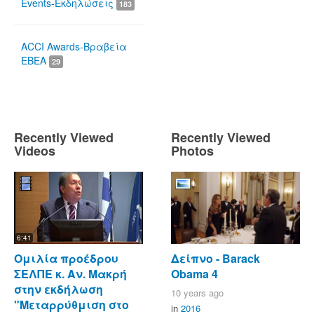
Events-Εκδηλώσεις
183
ACCI Awards-Βραβεία
ΕΒΕΑ
29
Recently Viewed
Recently Viewed
Videos
Photos
6:41
Ομιλία προέδρου
Δείπνο - Barack
ΣΕΛΠΕ κ. Αν. Μακρή
Obama 4
στην εκδήλωση
10 years ago
"Μεταρρύθμιση στο
in
2016