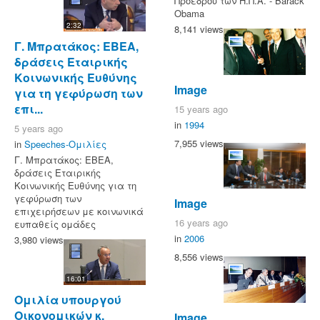
Προέδρου των Η.Π.Α. - Barack
Obama
2:32
8,141 views
Γ. Μπρατάκος: ΕΒΕΑ,
δράσεις Εταιρικής
Κοινωνικής Ευθύνης
Image
για τη γεφύρωση των
επι...
15 years ago
in
1994
5 years ago
7,955 views
in
Speeches-Ομιλίες
Γ. Μπρατάκος: ΕΒΕΑ,
δράσεις Εταιρικής
Κοινωνικής Ευθύνης για τη
γεφύρωση των
Image
επιχειρήσεων με κοινωνικά
16 years ago
ευπαθείς ομάδες
in
2006
3,980 views
8,556 views
16:01
Ομιλία υπουργού
Οικονομικών κ.
Image