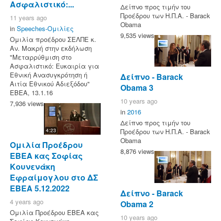
Ασφαλιστικό:...
Δείπνο προς τιμήν του
Προέδρου των Η.Π.Α. - Barack
11 years ago
Obama
in
Speeches-Ομιλίες
9,535 views
Ομιλία προέδρου ΣΕΛΠΕ κ.
Αν. Μακρή στην εκδήλωση
"Μεταρρύθμιση στο
Ασφαλιστικό: Ευκαιρία για
Εθνική Ανασυγκρότηση ή
Δείπνο - Barack
Αιτία Εθνικού Αδιεξόδου"
Obama 3
ΕΒΕΑ, 13.1.16
10 years ago
7,936 views
in
2016
Δείπνο προς τιμήν του
4:23
Προέδρου των Η.Π.Α. - Barack
Obama
Ομιλία Προέδρου
8,876 views
ΕΒΕΑ κας Σοφίας
Κουνενάκη
Εφραίμογλου στο ΔΣ
ΕΒΕΑ 5.12.2022
Δείπνο - Barack
4 years ago
Obama 2
Ομιλία Προέδρου ΕΒΕΑ κας
10 years ago