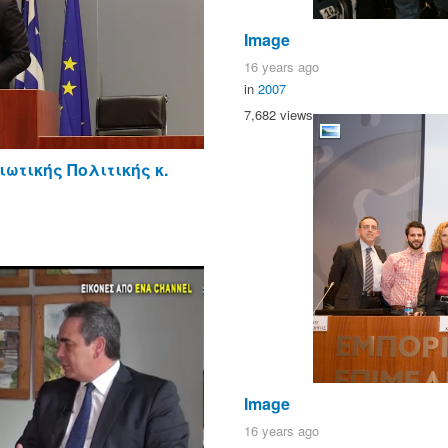
Image
16 years ago
in
2007
7,682 views
ωτικής Πολιτικής κ.
Image
16 years ago