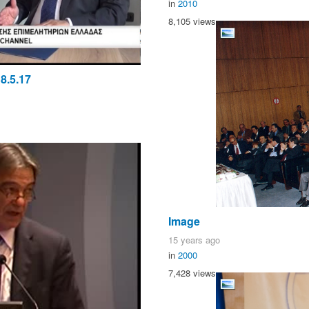
in
2010
8,105 views
8.5.17
Image
15 years ago
in
2000
7,428 views