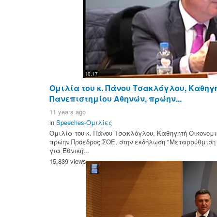
10:17
Ομιλία του κ. Πάνου Τσακλόγλου, Καθηγ
Πανεπιστημίου Αθηνών, πρώην...
11 years ago
in
Speeches-Ομιλίες
Ομιλία του κ. Πάνου Τσακλόγλου, Καθηγητή Οικονομι
πρώην Πρόεδρος ΣΟΕ, στην εκδήλωση "Μεταρρύθμιση 
για Εθνική...
15,839 views