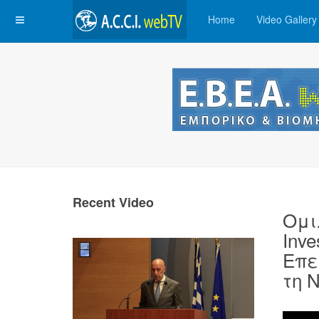
Home
Video Gallery
Recent Video
Ομι
Inv
Επε
τη Ν