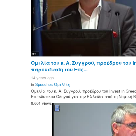
9:10
Ομιλία του κ. Α. Συγγρού, προέδρου του In
παρουσίαση του Επε...
14 years ago
in
Speeches-Ομιλίες
Ομιλία του κ. Α. Συγγρού, προέδρου του Invest in Gre
Επενδυτικού Οδηγού για την Ελλάδα από τη Νομική Βι
8,601 views