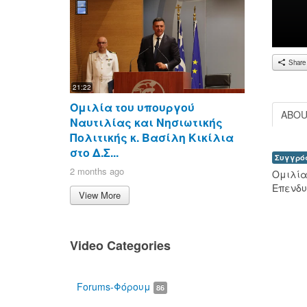
Share
21:22
Ομιλία του υπουργού
ABO
Ναυτιλίας και Νησιωτικής
Πολιτικής κ. Βασίλη Κικίλια
στο Δ.Σ...
Συγγρό
2 months ago
Ομιλία 
Επενδυ
View More
Video Categories
Forums-Φόρουμ
86
00:00