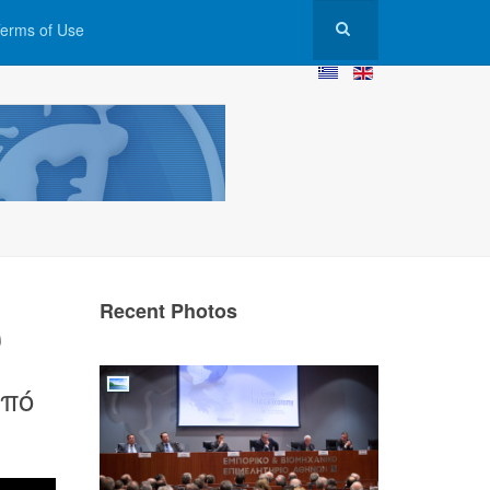
erms of Use
Recent Photos
υ
από