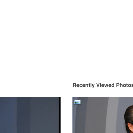
00:00
Use Up/Down Arrow keys to increase or decrease volume.
Recently Viewed Photo