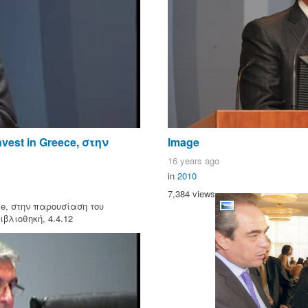
vest in Greece, στην
Image
16 years ago
in
2010
7,384 views
ece, στην παρουσίαση του
βλιοθηκή, 4.4.12