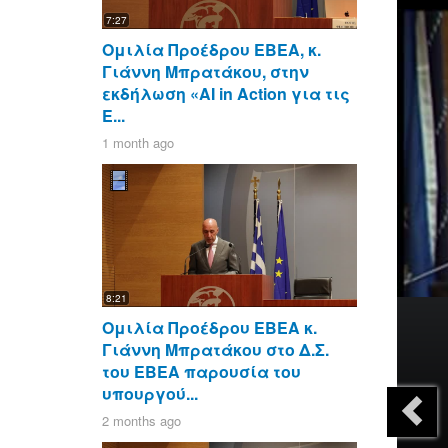
7:27
Ομιλία Προέδρου ΕΒΕΑ, κ.
Γιάννη Μπρατάκου, στην
εκδήλωση «AI in Action για τις
Ε...
1 month ago
8:21
Ομιλία Προέδρου ΕΒΕΑ κ.
Γιάννη Μπρατάκου στο Δ.Σ.
του ΕΒΕΑ παρουσία του
υπουργού...
2 months ago