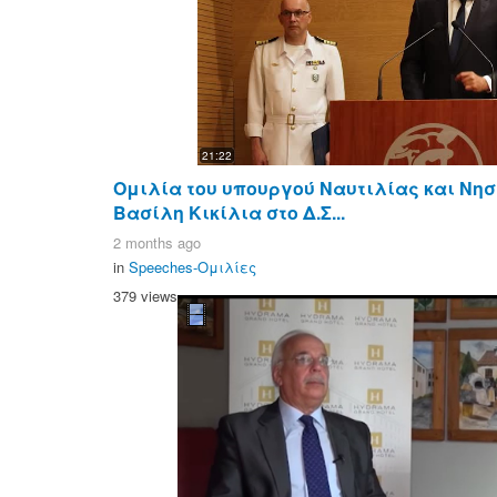
21:22
Ομιλία του υπουργού Ναυτιλίας και Νησι
Βασίλη Κικίλια στο Δ.Σ...
2 months ago
in
Speeches-Ομιλίες
379 views