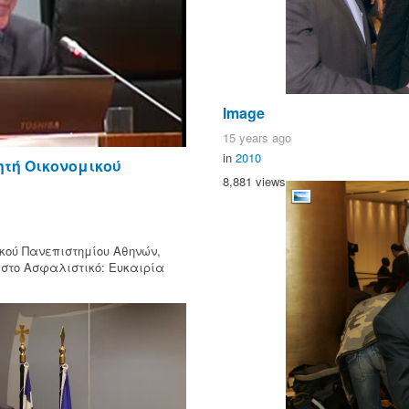
Image
15 years ago
in
2010
ητή Οικονομικού
8,881 views
κού Πανεπιστημίου Αθηνών,
στο Ασφαλιστικό: Ευκαιρία