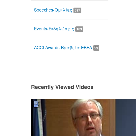
Speeches-Ομιλίες
897
Events-Εκδηλώσεις
183
ACCI Awards-Βραβεία ΕΒΕΑ
29
Recently Viewed Videos